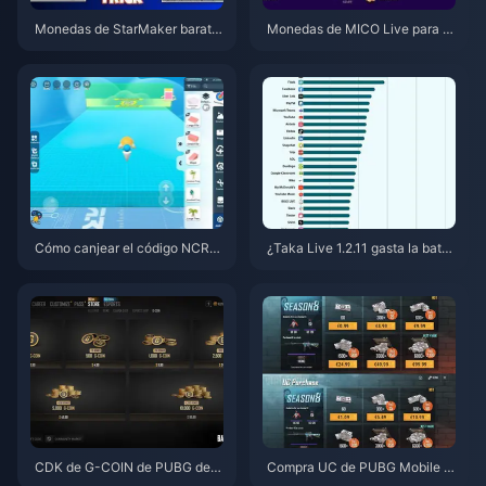
Monedas de StarMaker barata
Monedas de MICO Live para M
s para las audiciones de Super
ENA después de la v5.2: Las of
novaX 2026 (12-23% de descu
ertas más baratas de 2026
ento)
Cómo canjear el código NCRC
¿Taka Live 1.2.11 gasta la bater
KYT8EF por Monedas Eggy gra
ía muy rápido después de la ac
tis (Ago 2026)
tualización de julio de 2026? C
ausas y soluciones
CDK de G-COIN de PUBG de j
Compra UC de PUBG Mobile b
unio de 2026: ¿Realmente vale
arato para la colaboración de