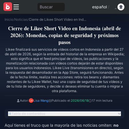
Buscar
español
/
Inicio
/
Noticias
/
Cierre de Likee Short Video en Indonesia (abril de 2026): Monedas, copias de seguridad y próximos pasos
Cierre de Likee Short Video en Indonesia (abril de
2026): Monedas, copias de seguridad y próximos
pasos
Likee finalizará sus servicios de vídeos cortos en Indonesia a partir del 27
de abril de 2026, según la entrada del historial de la empresa en Wikipedia;
esto significa que el feed principal de vídeos, las publicaciones y la
monetización relacionada con vídeos cortos dejarán de estar disponibles
para los usuarios indonesios. Likee Live (transmisiones en directo), según
la respuesta del desarrollador en la App Store, seguirá funcionando. Antes
de la fecha límite, realiza tres acciones: retira los beans y diamantes
restantes de tu Likee Wallet, haz una copia de seguridad de tus vídeos y
de tu lista de seguidores, y decide si deseas eliminar tu cuenta o migrar a
otra plataforma.
Autor:
Lisa Wang
Publicado el:
2026/06/18
17 min lectura
Tabla de contenidos
Aquí tienes el truco que la mayoría de las noticias omiten:
no