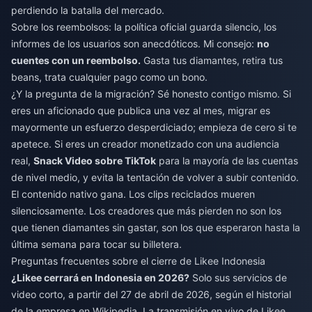
perdiendo la batalla del mercado.
Sobre los reembolsos: la política oficial guarda silencio, los
informes de los usuarios son anecdóticos. Mi consejo:
no
cuentes con un reembolso.
Gasta tus diamantes, retira tus
beans, trata cualquier pago como un bono.
¿Y la pregunta de la migración? Sé honesto contigo mismo. Si
eres un aficionado que publica una vez al mes, migrar es
mayormente un esfuerzo desperdiciado; empieza de cero si te
apetece. Si eres un creador monetizado con una audiencia
real,
Snack Video sobre TikTok
para la mayoría de las cuentas
de nivel medio, y evita la tentación de volver a subir contenido.
El contenido nativo gana. Los clips reciclados mueren
silenciosamente. Los creadores que más pierden no son los
que tienen diamantes sin gastar, son los que esperaron hasta la
última semana para tocar su billetera.
Preguntas frecuentes sobre el cierre de Likee Indonesia
¿Likee cerrará en Indonesia en 2026?
Solo sus servicios de
video corto, a partir del 27 de abril de 2026, según el historial
de la empresa en Wikipedia. La transmisión en vivo de Likee