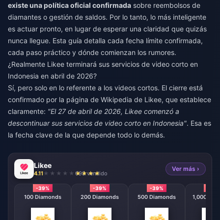
existe una política oficial confirmada
sobre reembolsos de
diamantes o gestión de saldos. Por lo tanto, lo más inteligente
es actuar pronto, en lugar de esperar una claridad que quizás
nunca llegue. Esta guía detalla cada fecha límite confirmada,
cada paso práctico y dónde comienzan los rumores.
¿Realmente Likee terminará sus servicios de video corto en
Indonesia en abril de 2026?
Sí, pero solo en lo referente a los videos cortos. El cierre está
confirmado por la página de Wikipedia de Likee, que establece
claramente:
"El 27 de abril de 2026, Likee comenzó a
descontinuar sus servicios de video corto en Indonesia"
. Esa es
la fecha clave de la que depende todo lo demás.
Likee
Ver más ›
4.11
698 vendido
-39%
-39%
-39%
-39
100 Diamonds
200 Diamonds
500 Diamonds
1,000 Dia