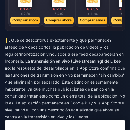
€ 1.47
€ 2.95
€ 7.35
€ 14.
€ 2.39
€ 4.82
€ 11.96
€ 23.
Comprar ahora
Comprar ahora
Comprar ahora
Comprar 
¿Qué se descontinúa exactamente y qué permanece?
El feed de videos cortos, la publicación de videos y los
regalos/monetización vinculados a ese feed desaparecerán en
Indonesia.
La transmisión en vivo (Live streaming) de Likee
no
; la respuesta del desarrollador en la App Store confirma que
las funciones de transmisión en vivo permanecen "sin cambios"
y se eliminarán por separado. Esta distinción es sumamente
importante, ya que muchas publicaciones de pánico en la
comunidad tratan esto como un cierre total de la aplicación. No
lo es. La aplicación permanece en Google Play y la App Store a
nivel mundial, con una descripción actualizada que ahora se
centra en la transmisión en vivo y los juegos.