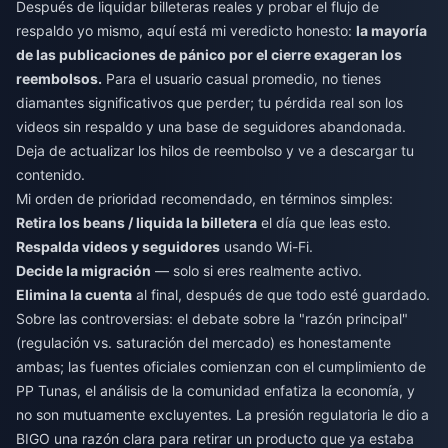
Después de liquidar billeteras reales y probar el flujo de
respaldo yo mismo, aquí está mi veredicto honesto:
la mayoría
de las publicaciones de pánico por el cierre exageran los
reembolsos.
Para el usuario casual promedio, no tienes
diamantes significativos que perder; tu pérdida real son los
videos sin respaldo y una base de seguidores abandonada.
Deja de actualizar los hilos de reembolso y ve a descargar tu
contenido.
Mi orden de prioridad recomendado, en términos simples:
Retira los beans / liquida la billetera
el día que leas esto.
Respalda videos y seguidores
usando Wi-Fi.
Decide la migración
— solo si eres realmente activo.
Elimina la cuenta
al final, después de que todo esté guardado.
Sobre las controversias: el debate sobre la "razón principal"
(regulación vs. saturación del mercado) es honestamente
ambas; las fuentes oficiales comienzan con el cumplimiento de
PP Tunas, el análisis de la comunidad enfatiza la economía, y
no son mutuamente excluyentes. La presión regulatoria le dio a
BIGO una razón clara para retirar un producto que ya estaba