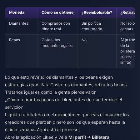
Moneda
Cómo se obtiene
¿Reembolsable?
¿Retirable
Diamantes
Comprados con
Sin política
No (solo p
dinero real
confirmada
gastar)
Beans
Obtenidos
No
Sí (a travé
mediante regalos
de la
billetera, si
supera el
límite)
Lo que esto revela: los diamantes y los beans exigen
estrategias
opuestas
. Gasta tus diamantes; retira tus beans.
Tratarlos igual es como la gente pierde valor.
¿Cómo retirar tus beans de Likee antes de que termine el
servicio?
Liquida tu billetera en el momento en que leas el anuncio; los
creadores que pierden dinero son los que esperan hasta la
última semana. Aquí está el proceso:
Abre la aplicación Likee y ve a
Mi perfil → Billetera
.