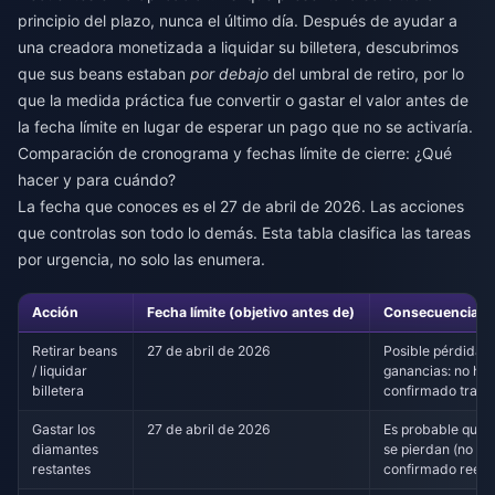
principio del plazo, nunca el último día. Después de ayudar a
una creadora monetizada a liquidar su billetera, descubrimos
que sus beans estaban
por debajo
del umbral de retiro, por lo
que la medida práctica fue convertir o gastar el valor antes de
la fecha límite en lugar de esperar un pago que no se activaría.
Comparación de cronograma y fechas límite de cierre: ¿Qué
hacer y para cuándo?
La fecha que conoces es el 27 de abril de 2026. Las acciones
que controlas son todo lo demás. Esta tabla clasifica las tareas
por urgencia, no solo las enumera.
Acción
Fecha límite (objetivo antes de)
Consecuencia si 
Retirar beans
27 de abril de 2026
Posible pérdida t
/ liquidar
ganancias: no ha
billetera
confirmado tras e
Gastar los
27 de abril de 2026
Es probable que 
diamantes
se pierdan (no se
restantes
confirmado reem