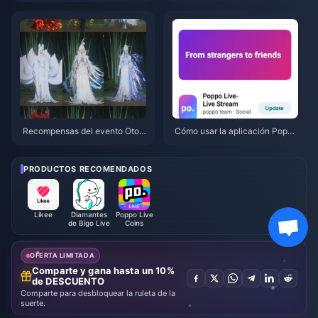
la pena la doble promo de $91.
Naruto Shippuden (julio de 202
43?
6): costes, mejores paquetes y
recarga segura
Recompensas del evento Otoñ
Cómo usar la aplicación Poppo
o en la Montaña de Where Win
Live: Guía completa para princi
ds Meet (julio de 2026): lista co
piantes | Julio de 2026
mpleta, moneda y prioridad
PRODUCTOS RECOMENDADOS
Likee
Diamantes
Poppo Live
de Bigo Live
Coins
OFERTA LIMITADA
Comparte y gana hasta un 10%
de DESCUENTO
Comparte para desbloquear la ruleta de la
suerte.