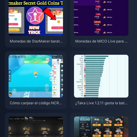
Monedas de StarMaker barata
Monedas de MICO Live para M
s para las audiciones de Super
ENA después de la v5.2: Las of
novaX 2026 (12-23% de descu
ertas más baratas de 2026
ento)
Cómo canjear el código NCRC
¿Taka Live 1.2.11 gasta la bater
KYT8EF por Monedas Eggy gra
ía muy rápido después de la ac
tis (Ago 2026)
tualización de julio de 2026? C
ausas y soluciones