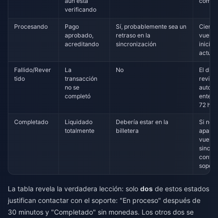
aún está
compr
verificando
Procesando
Pago
Sí, probablemente sea un
Cierra 
aprobado,
retraso en la
vuelve
acreditando
sincronización
iniciar
actual
Fallido/Rever
La
No
El dine
tido
transacción
revier
no se
autom
completó
ente e
72 hor
Completado
Liquidado
Debería estar en la
Si no
totalmente
billetera
aparec
vuelve
sincro
contac
soport
La tabla revela la verdadera lección: solo
dos
de estos estados
justifican contactar con el soporte: "En proceso" después de
30 minutos y "Completado" sin monedas. Los otros dos se