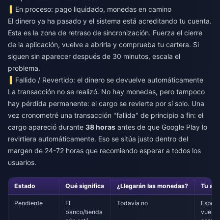
En proceso: pago liquidado, monedas en camino
El dinero ya ha pasado y el sistema está acreditando tu cuenta.
Esta es la zona de retraso de sincronización. Fuerza el cierre
de la aplicación, vuelve a abrirla y comprueba tu cartera. Si
siguen sin aparecer después de 30 minutos, escala el
problema.
Fallido / Revertido: el dinero se devuelve automáticamente
La transacción no se realizó. No hay monedas, pero tampoco
hay pérdida permanente: el cargo se revierte por sí solo. Una
vez cronometré una transacción "fallida" de principio a fin: el
cargo apareció durante
38 horas
antes de que Google Play lo
revirtiera automáticamente. Eso se sitúa justo dentro del
margen de 24-72 horas que recomiendo esperar a todos los
usuarios.
Estado
Qué significa
¿Llegarán las monedas?
Tu acc
Pendiente
El
Todavía no
Espera
banco/tienda
vuelva