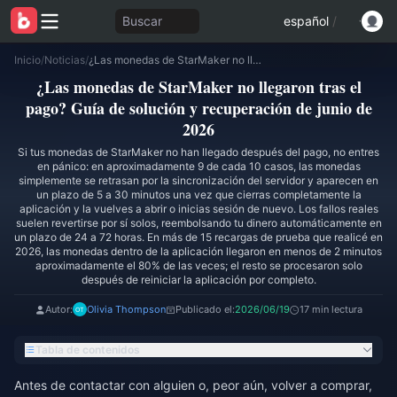
Buscar
español
/
Inicio
/
Noticias
/
¿Las monedas de StarMaker no llegaron tras el pago? Guía de solución y recuperación de junio de 2026
¿Las monedas de StarMaker no llegaron tras el
pago? Guía de solución y recuperación de junio de
2026
Si tus monedas de StarMaker no han llegado después del pago, no entres
en pánico: en aproximadamente 9 de cada 10 casos, las monedas
simplemente se retrasan por la sincronización del servidor y aparecen en
un plazo de 5 a 30 minutos una vez que cierras completamente la
aplicación y la vuelves a abrir o inicias sesión de nuevo. Los fallos reales
suelen revertirse por sí solos, reembolsando tu dinero automáticamente en
un plazo de 24 a 72 horas. En más de 15 recargas de prueba que realicé en
2026, las monedas dentro de la aplicación llegaron en menos de 2 minutos
aproximadamente el 80% de las veces; el resto se procesaron solo
después de reiniciar la aplicación por completo.
Autor:
Olivia Thompson
Publicado el:
2026/06/19
17 min lectura
Tabla de contenidos
Antes de contactar con alguien o, peor aún, volver a comprar,