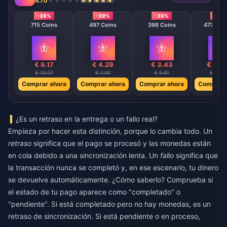
4.70
669 vendido
-39%
-39%
-39%
-39
715 Coins
497 Coins
398 Coins
47746 C
€ 6.17
€ 4.29
€ 3.43
€ 411
€ 10.07
€ 7.00
€ 5.61
€ 672.
Comprar ahora
Comprar ahora
Comprar ahora
Comprar 
¿Es un retraso en la entrega o un fallo real?
Empieza por hacer esta distinción, porque lo cambia todo. Un
retraso
significa que el pago se procesó y las monedas están
en cola debido a una sincronización lenta. Un
fallo
significa que
la transacción nunca se completó y, en ese escenario, tu dinero
se devuelve automáticamente. ¿Cómo saberlo? Comprueba si
el estado de tu pago aparece como "completado" o
"pendiente". Si está completado pero no hay monedas, es un
retraso de sincronización. Si está pendiente o en proceso,