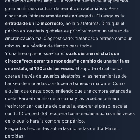
de pedido externa limpia. La compra dentro de la aplicación
gana en infraestructura de reembolso automático. Pero
ninguna es intrínsecamente más arriesgada. El riesgo es la
entrada de un ID incorrecto
, no la plataforma. Diría que el
pánico en los chats globales es principalmente un retraso de
sincronización mal diagnosticado: tratar cada retraso como un
robo es una pérdida de tiempo para todos.
Y una línea que no suavizaré:
cualquiera en el chat que
ofrezca "recuperar tus monedas" a cambio de una tarifa es
una estafa, el 100% de las veces.
El soporte oficial nunca
opera a través de usuarios aleatorios, y las herramientas de
hackeo de monedas conducen a baneos o malware. Como
alguien que gasta poco, entiendo que una compra estancada
duele. Pero el camino de la calma y las pruebas primero
(resincronizar, captura de pantalla, esperar el plazo, escalar
con tu ID de pedido) recupera tus monedas muchas más veces
de lo que lo hará la compra por pánico.
Preguntas frecuentes sobre las monedas de StarMaker
perdidas