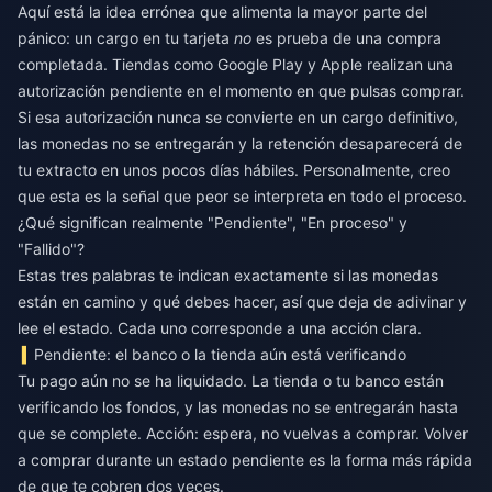
Aquí está la idea errónea que alimenta la mayor parte del
pánico: un cargo en tu tarjeta
no
es prueba de una compra
completada. Tiendas como Google Play y Apple realizan una
autorización pendiente en el momento en que pulsas comprar.
Si esa autorización nunca se convierte en un cargo definitivo,
las monedas no se entregarán y la retención desaparecerá de
tu extracto en unos pocos días hábiles. Personalmente, creo
que esta es la señal que peor se interpreta en todo el proceso.
¿Qué significan realmente "Pendiente", "En proceso" y
"Fallido"?
Estas tres palabras te indican exactamente si las monedas
están en camino y qué debes hacer, así que deja de adivinar y
lee el estado. Cada uno corresponde a una acción clara.
Pendiente: el banco o la tienda aún está verificando
Tu pago aún no se ha liquidado. La tienda o tu banco están
verificando los fondos, y las monedas no se entregarán hasta
que se complete. Acción: espera, no vuelvas a comprar. Volver
a comprar durante un estado pendiente es la forma más rápida
de que te cobren dos veces.