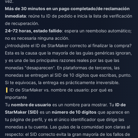
vez.
Más de 30 minutos en un pago completado/de reclamación
inmediata
: reúne tu ID de pedido e inicia la lista de verificación
de recuperación.
24–72 horas, estado fallido
: espera un reembolso automático;
no es necesaria ninguna acción.
¿Introdujiste el ID de StarMaker correcto al finalizar la compra?
Esta es la causa que la mayoría de las guías genéricas ignoran,
y es una de las principales razones reales por las que las
monedas "desaparecen". En plataformas de terceros, las
monedas se entregan al SID de 10 dígitos que escribas, punto.
Si te equivocas, la entrega es prácticamente irreversible.
ID de StarMaker vs. nombre de usuario: por qué es
importante
Tu
nombre de usuario
es un nombre para mostrar. Tu
ID de
StarMaker (SID)
es un
número de 10 dígitos
que aparece en
tu página de perfil, y es el único identificador que dirige las
monedas a tu cuenta. Las guías de la comunidad son claras al
respecto: el SID correcto evita la gran mayoría de los fallos de