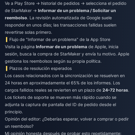
Ve a Play Store → historial de pedidos → selecciona el pedido
de StarMaker →
Informar de un problema / Solicitar un
reembolso
. La revisión automatizada de Google suele
responder en unos días; las transacciones fallidas suelen
revertirse solas primero.
Flujo de "Informar de un problema" de la App Store
Visita la página
Informar de un problema
de Apple, inicia
sesión, busca la compra de StarMaker y envía tu motivo. Apple
gestiona los reembolsos según su propia política.
Plazos de resolución esperados
Los casos relacionados con la sincronización se resuelven en
24 horas en aproximadamente el 65% de los informes. Los
cargos fallidos reales se revierten en un plazo de
24–72 horas
.
Los tickets de soporte se mueven más rápido cuando se
adjunta la captura de pantalla del ID de pedido desde el
principio.
Opinión del editor: ¿Deberías esperar, volver a comprar o pedir
un reembolso?
Mi opinión honesta después de probar esto repetidamente: