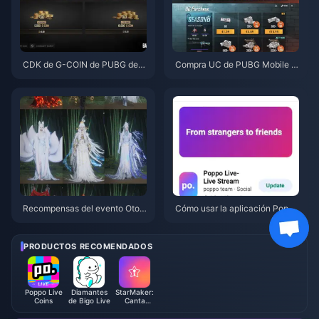
CDK de G-COIN de PUBG de j
Compra UC de PUBG Mobile b
unio de 2026: ¿Realmente vale
arato para la colaboración de
la pena la doble promo de $91.
Naruto Shippuden (julio de 202
43?
6): costes, mejores paquetes y
recarga segura
Recompensas del evento Otoñ
Cómo usar la aplicación Poppo
o en la Montaña de Where Win
Live: Guía completa para princi
ds Meet (julio de 2026): lista co
piantes | Julio de 2026
mpleta, moneda y prioridad
PRODUCTOS RECOMENDADOS
Poppo Live
Diamantes
StarMaker:
Coins
de Bigo Live
Canta
Karaoke
Monedas