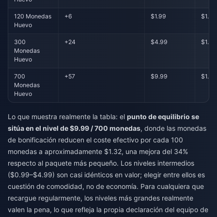
120 Monedas
+6
$1.99
$1.58
Huevo
300
+24
$4.99
$1.54
Monedas
Huevo
700
+57
$9.99
$1.32
Monedas
Huevo
Lo que muestra realmente la tabla: el
punto de equilibrio se
sitúa en el nivel de $9.99 / 700 monedas
, donde las monedas
de bonificación reducen el coste efectivo por cada 100
monedas a aproximadamente $1.32, una mejora del 34%
respecto al paquete más pequeño. Los niveles intermedios
($0.99–$4.99) son casi idénticos en valor; elegir entre ellos es
cuestión de comodidad, no de economía. Para cualquiera que
recargue regularmente, los niveles más grandes realmente
valen la pena, lo que refleja la propia declaración del equipo de