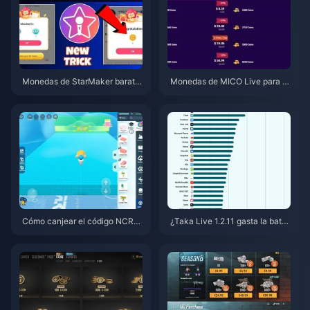
Monedas de StarMaker barata
Monedas de MICO Live para M
s para las audiciones de Super
ENA después de la v5.2: Las of
novaX 2026 (12-23% de descu
ertas más baratas de 2026
ento)
Cómo canjear el código NCRC
¿Taka Live 1.2.11 gasta la bater
KYT8EF por Monedas Eggy gra
ía muy rápido después de la ac
tis (Ago 2026)
tualización de julio de 2026? C
ausas y soluciones