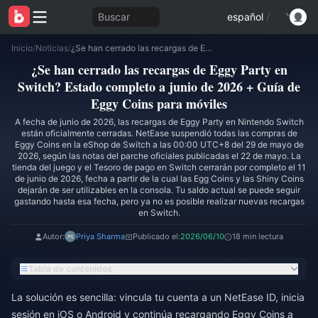
Buscar
español
/
Inicio
/
Noticias
/
¿Se han cerrado las recargas de Eggy Party en Switch? Estado completo a junio de 2026 + Guía de Eggy Coins para móviles
¿Se han cerrado las recargas de Eggy Party en
Switch? Estado completo a junio de 2026 + Guía de
Eggy Coins para móviles
A fecha de junio de 2026, las recargas de Eggy Party en Nintendo Switch
están oficialmente cerradas. NetEase suspendió todas las compras de
Eggy Coins en la eShop de Switch a las 00:00 UTC+8 del 29 de mayo de
2026, según las notas del parche oficiales publicadas el 22 de mayo. La
tienda del juego y el Tesoro de pago en Switch cerrarán por completo el 11
de junio de 2026, fecha a partir de la cual las Egg Coins y las Shiny Coins
dejarán de ser utilizables en la consola. Tu saldo actual se puede seguir
gastando hasta esa fecha, pero ya no es posible realizar nuevas recargas
en Switch.
Autor:
Priya Sharma
Publicado el:
2026/06/10
18 min lectura
Tabla de contenidos
La solución es sencilla: vincula tu cuenta a un NetEase ID, inicia
sesión en iOS o Android y continúa recargando Eggy Coins a