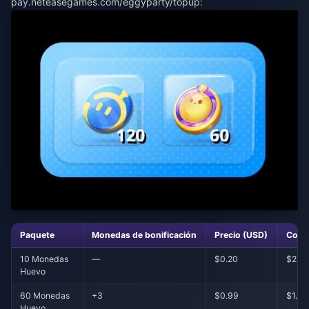
pay.neteasegames.com/eggyparty/topup:
Paquete
Monedas de bonificación
Precio (USD)
Coste
10 Monedas
—
$0.20
$2.0
Huevo
60 Monedas
+3
$0.99
$1.57
Huevo