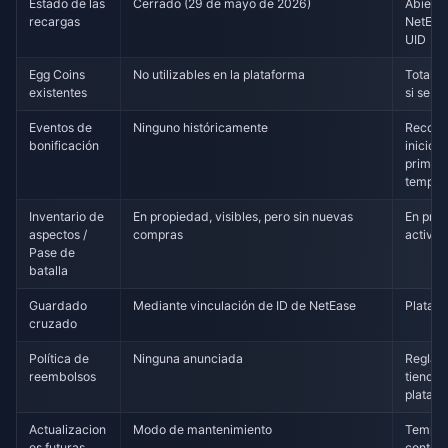
Estado de las
Cerrado (29 de mayo de 2026)
Abierto
recargas
NetEase
UID
Egg Coins
No utilizables en la plataforma
Totalme
existentes
si se m
Eventos de
Ninguno históricamente
Recomp
bonificación
inicio d
primer
tempor
Inventario de
En propiedad, visibles, pero sin nuevas
En pro
aspectos /
compras
activos
Pase de
batalla
Guardado
Mediante vinculación de ID de NetEase
Platafo
cruzado
Política de
Ninguna anunciada
Reglas 
reembolsos
tienda 
plataf
Actualizacion
Modo de mantenimiento
Tempor
es futuras
conteni