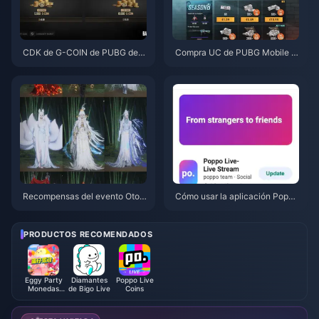
CDK de G-COIN de PUBG de j
Compra UC de PUBG Mobile b
unio de 2026: ¿Realmente vale
arato para la colaboración de
la pena la doble promo de $91.
Naruto Shippuden (julio de 202
43?
6): costes, mejores paquetes y
recarga segura
Recompensas del evento Otoñ
Cómo usar la aplicación Poppo
o en la Montaña de Where Win
Live: Guía completa para princi
ds Meet (julio de 2026): lista co
piantes | Julio de 2026
mpleta, moneda y prioridad
PRODUCTOS RECOMENDADOS
Eggy Party
Diamantes
Poppo Live
Monedas
de Bigo Live
Coins
Eggy