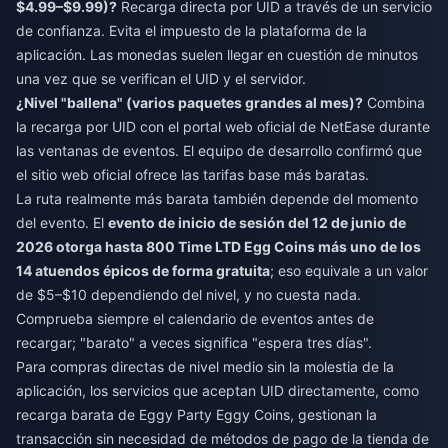
$4.99–$9.99)?
Recarga directa por UID a través de un servicio
de confianza. Evita el impuesto de la plataforma de la
aplicación. Las monedas suelen llegar en cuestión de minutos
una vez que se verifican el UID y el servidor.
¿Nivel "ballena" (varios paquetes grandes al mes)?
Combina
la recarga por UID con el portal web oficial de NetEase durante
las ventanas de eventos. El equipo de desarrollo confirmó que
el sitio web oficial ofrece las tarifas base más baratas.
La ruta realmente más barata también depende del momento
del evento. El
evento de inicio de sesión del 12 de junio de
2026 otorga hasta 800 Time LTD Egg Coins más uno de los
14 atuendos épicos de forma gratuita
; eso equivale a un valor
de $5–$10 dependiendo del nivel, y no cuesta nada.
Comprueba siempre el calendario de eventos antes de
recargar; "barato" a veces significa "espera tres días".
Para compras directas de nivel medio sin la molestia de la
aplicación, los servicios que aceptan UID directamente, como
recarga barata de Eggy Party Eggy Coins
, gestionan la
transacción sin necesidad de métodos de pago de la tienda de