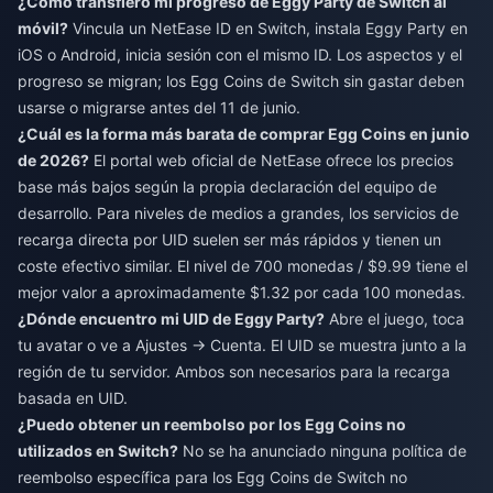
¿Cómo transfiero mi progreso de Eggy Party de Switch al
móvil?
Vincula un NetEase ID en Switch, instala Eggy Party en
iOS o Android, inicia sesión con el mismo ID. Los aspectos y el
progreso se migran; los Egg Coins de Switch sin gastar deben
usarse o migrarse antes del 11 de junio.
¿Cuál es la forma más barata de comprar Egg Coins en junio
de 2026?
El portal web oficial de NetEase ofrece los precios
base más bajos según la propia declaración del equipo de
desarrollo. Para niveles de medios a grandes, los servicios de
recarga directa por UID suelen ser más rápidos y tienen un
coste efectivo similar. El nivel de 700 monedas / $9.99 tiene el
mejor valor a aproximadamente $1.32 por cada 100 monedas.
¿Dónde encuentro mi UID de Eggy Party?
Abre el juego, toca
tu avatar o ve a Ajustes → Cuenta. El UID se muestra junto a la
región de tu servidor. Ambos son necesarios para la recarga
basada en UID.
¿Puedo obtener un reembolso por los Egg Coins no
utilizados en Switch?
No se ha anunciado ninguna política de
reembolso específica para los Egg Coins de Switch no