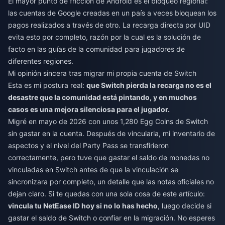
El mayor punto de fricción de Android es el bloqueo regional:
las cuentas de Google creadas en un país a veces bloquean los
pagos realizados a través de otro. La recarga directa por UID
evita esto por completo, razón por la cual es la solución de
facto en las guías de la comunidad para jugadores de
diferentes regiones.
Mi opinión sincera tras migrar mi propia cuenta de Switch
Esta es mi postura real:
que Switch pierda la recarga no es el
desastre que la comunidad está pintando, y en muchos
casos es una mejora silenciosa para el jugador.
Migré en mayo de 2026 con unos 1,280 Egg Coins de Switch
sin gastar en la cuenta. Después de vincularla, mi inventario de
aspectos y el nivel del Party Pass se transfirieron
correctamente, pero tuve que gastar el saldo de monedas no
vinculadas en Switch antes de que la vinculación se
sincronizara por completo, un detalle que las notas oficiales no
dejan claro. Si te quedas con una sola cosa de este artículo:
vincula tu NetEase ID hoy si no lo has hecho
, luego decide si
gastar el saldo de Switch o confiar en la migración. No esperes