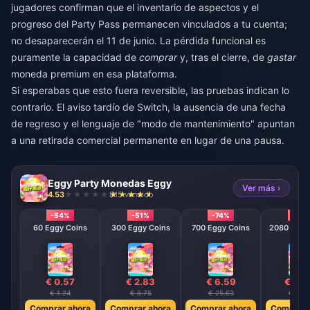
jugadores confirman que el inventario de aspectos y el
progreso del Party Pass permanecen vinculados a tu cuenta;
no desaparecerán el 11 de junio. La pérdida funcional es
puramente la capacidad de
comprar
y, tras el cierre, de
gastar
moneda premium en esa plataforma.
Si esperabas que esto fuera reversible, las pruebas indican lo
contrario. El aviso tardío de Switch, la ausencia de una fecha
de regreso y el lenguaje de "modo de mantenimiento" apuntan
a una retirada comercial permanente en lugar de una pausa.
Eggy Party Monedas Eggy
Ver más ›
4.53
815 vendido
-54%
-51%
-74%
-79
60 Eggy Coins
300 Eggy Coins
700 Eggy Coins
2080 E
€ 0.57
€ 2.83
€ 6.59
€ 19.
€ 1.24
€ 5.75
€ 25.63
€ 91.5
Comprar ahora
Comprar ahora
Comprar ahora
Comprar 