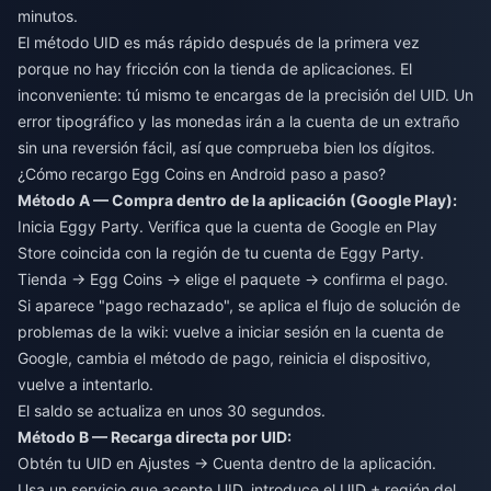
minutos.
El método UID es más rápido después de la primera vez
porque no hay fricción con la tienda de aplicaciones. El
inconveniente: tú mismo te encargas de la precisión del UID. Un
error tipográfico y las monedas irán a la cuenta de un extraño
sin una reversión fácil, así que comprueba bien los dígitos.
¿Cómo recargo Egg Coins en Android paso a paso?
Método A — Compra dentro de la aplicación (Google Play):
Inicia Eggy Party. Verifica que la cuenta de Google en Play
Store coincida con la región de tu cuenta de Eggy Party.
Tienda → Egg Coins → elige el paquete → confirma el pago.
Si aparece "pago rechazado", se aplica el flujo de solución de
problemas de la wiki: vuelve a iniciar sesión en la cuenta de
Google, cambia el método de pago, reinicia el dispositivo,
vuelve a intentarlo.
El saldo se actualiza en unos 30 segundos.
Método B — Recarga directa por UID:
Obtén tu UID en Ajustes → Cuenta dentro de la aplicación.
Usa un servicio que acepte UID, introduce el UID + región del