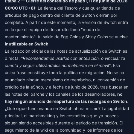
Etapa 2 — Cierre del contenido de pago (11 de junio de 2026,
00:00 UTC+8):
La tienda del Tesoro y cualquier tienda de
artículos de pago dentro del cliente de Switch cierran por
completo. A partir de este momento, la versión de Switch entra
en lo que el equipo de desarrollo llamó "modo de
mantenimiento": tu saldo de Egg Coins y Shiny Coins se vuelve
inutilizable en Switch
.
La redacción oficial de las notas de actualización de Switch es
directa:
"Recomendamos usarlos con antelación, o vincular tu
cuenta y seguir utilizándolos normalmente en el móvil"
. Esa
única frase constituye toda la política de migración. No se ha
anunciado ningún mecanismo de reembolso, ni conversión de
crédito de la eShop, y a fecha de junio de 2026, tras buscar en
las notas del parche y los canales de los desarrolladores,
no
hay ningún anuncio de reapertura de las recargas en Switch
.
¿Qué sigue funcionando en Switch ahora mismo? La jugabilidad
principal, el matchmaking y los cosméticos que ya posees
siguen siendo accesibles durante el periodo de transición. El
seguimiento de la wiki de la comunidad y los informes de los