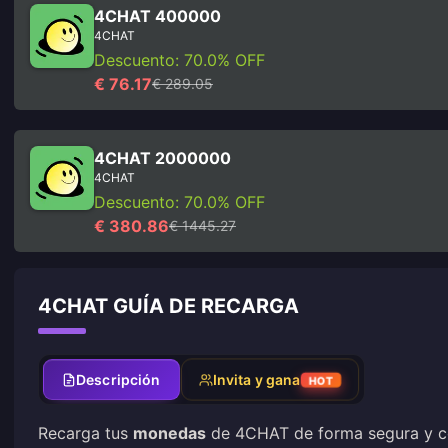
4CHAT 400000
4CHAT
Descuento: 70.0% OFF
€ 76.17
€ 289.05
4CHAT 2000000
4CHAT
Descuento: 70.0% OFF
€ 380.86
€ 1445.27
4CHAT GUÍA DE RECARGA
Descripción
Invita y gana
HOT
Recarga tus
monedas
de 4CHAT de forma segura y c