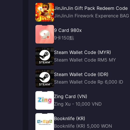
JinJinJin Gift Pack Redeem Code
JinJinJin Firework Experence BAG
9 Card 980x
9卡150點
Steam Wallet Code (MYR)
Steam Wallet Code RM5 MY
Steam Wallet Code (IDR)
Steam Wallet Code Rp 6,000 ID
Zing Card (VN)
Zing Xu - 10,000 VND
Booknlife (KR)
Booknlife (KR) 5,000 WON