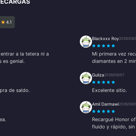
 RECARGAS
4.1
Blackxxx Roy
2026/08/
ntrar a la tetera ni a
Mi primera vez rec
 es genial.
diamantes en 2 min
Guliza
2026/08/07
pra de saldo.
Excelente sitio.
Amil Darmawi
2026/08/
ea.
Recargué Honor of 
fluido y rápido, si