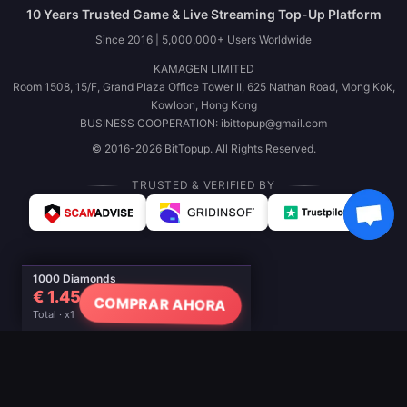
10 Years Trusted Game & Live Streaming Top-Up Platform
Since 2016 | 5,000,000+ Users Worldwide
KAMAGEN LIMITED
Room 1508, 15/F, Grand Plaza Office Tower II, 625 Nathan Road, Mong Kok,
Kowloon, Hong Kong
BUSINESS COOPERATION: ibittopup@gmail.com
© 2016-2026 BitTopup. All Rights Reserved.
TRUSTED & VERIFIED BY
1000 Diamonds
€ 1.45
COMPRAR AHORA
Total · x1