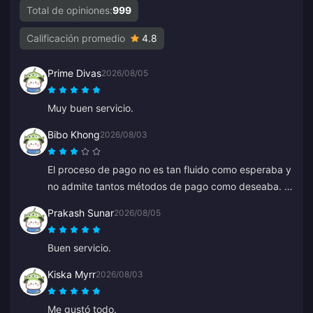
Total de opiniones:
999
Calificación promedio
4.8
Prime Divas
2026/08/05
Muy buen servicio.
Bibo Khong
2026/08/03
El proceso de pago no es tan fluido como esperaba y
no admite tantos métodos de pago como deseaba. El
sitio web a veces se ralentiza o se congela durante la
Prakash Sunar
2026/08/05
recarga, y el servicio de atención al cliente tarda en
responder. Tampoco está claro cuándo se procesan
Buen servicio.
los pagos. Si se solucionaran estos problemas, sería
mucho más confiable.
Kiska Myrr
2026/08/03
Me gustó todo.