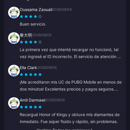
Oussama Zaouali
2026/08/06
Buen servicio.
黎大明
2026/08/05
La primera vez que intenté recargar no funcionó, tal
vez ingresé el ID incorrecto. El servicio de atención al
cliente procesó un reembolso para mí. El segundo
Ella Clark
2026/08/06
intento funcionó sin problemas. Seguiré usando el
sitio.
¡Me acreditaron mis UC de PUBG Mobile en menos de
dos minutos! Excelentes precios y pagos seguros.
Los he usado durante meses con cero problemas.
Amil Darmawi
2026/08/06
Muy recomendado.
Recargué Honor of Kings y obtuve mis diamantes de
inmediato. Fue súper fluido y rápido, sin problemas.