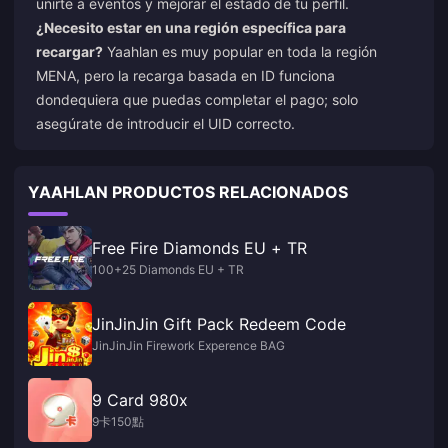
unirte a eventos y mejorar el estado de tu perfil.
¿Necesito estar en una región específica para
recargar?
Yaahlan es muy popular en toda la región
MENA, pero la recarga basada en ID funciona
dondequiera que puedas completar el pago; solo
asegúrate de introducir el UID correcto.
YAAHLAN PRODUCTOS RELACIONADOS
Free Fire Diamonds EU + TR
100+25 Diamonds EU + TR
JinJinJin Gift Pack Redeem Code
JinJinJin Firework Experence BAG
9 Card 980x
9卡150點