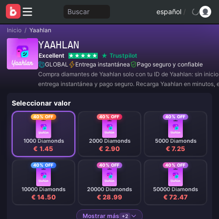
Buscar
español
/
Inicio
/
Yaahlan
YAAHLAN
Excellent
Trustpilot
GLOBAL
Entrega instantánea
Pago seguro y confiable
Compra diamantes de Yaahlan solo con tu ID de Yaahlan: sin inicio
entrega instantánea y pago seguro. Recarga Yaahlan en minutos, 
momento.
Seleccionar valor
40% OFF
40% OFF
40% OFF
1000 Diamonds
2000 Diamonds
5000 Diamonds
€ 1.45
€ 2.90
€ 7.25
40% OFF
40% OFF
40% OFF
10000 Diamonds
20000 Diamonds
50000 Diamonds
€ 14.50
€ 28.99
€ 72.47
Mostrar más
+2