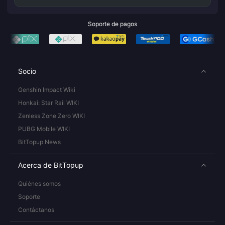
Soporte de pagos
Socio
Genshin Impact Wiki
Honkai: Star Rail WIKI
Zenless Zone Zero WIKI
PUBG Mobile WIKI
BitTopup News
Acerca de BitTopup
Quiénes somos
Soporte
Contáctanos