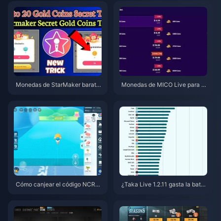
Monedas de StarMaker barata
Monedas de MICO Live para M
s para las audiciones de Super
ENA después de la v5.2: Las of
novaX 2026 (12-23% de descu
ertas más baratas de 2026
ento)
Cómo canjear el código NCRC
¿Taka Live 1.2.11 gasta la bater
KYT8EF por Monedas Eggy gra
ía muy rápido después de la ac
tis (Ago 2026)
tualización de julio de 2026? C
ausas y soluciones