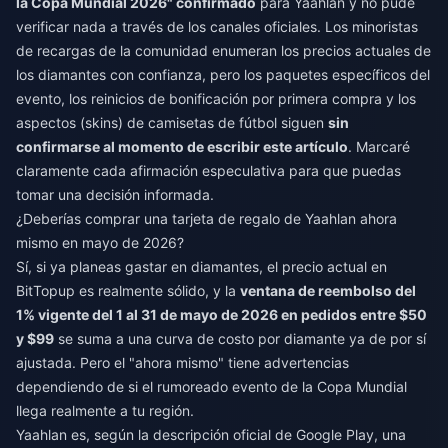
la Copa Mundial 2026" confirmado
para Yaahlan y no pude
verificar nada a través de los canales oficiales. Los minoristas
de recargas de la comunidad enumeran los precios actuales de
los diamantes con confianza, pero los paquetes específicos del
evento, los reinicios de bonificación por primera compra y los
aspectos (skins) de camisetas de fútbol siguen
sin
confirmarse al momento de escribir este artículo
. Marcaré
claramente cada afirmación especulativa para que puedas
tomar una decisión informada.
¿Deberías comprar una tarjeta de regalo de Yaahlan ahora
mismo en mayo de 2026?
Sí, si ya planeas gastar en diamantes, el precio actual en
BitTopup es realmente sólido, y la
ventana de reembolso del
1% vigente del 1 al 31 de mayo de 2026 en pedidos entre $50
y $99
se suma a una curva de costo por diamante ya de por sí
ajustada. Pero el "ahora mismo" tiene advertencias
dependiendo de si el rumoreado evento de la Copa Mundial
llega realmente a tu región.
Yaahlan es, según la descripción oficial de Google Play, una