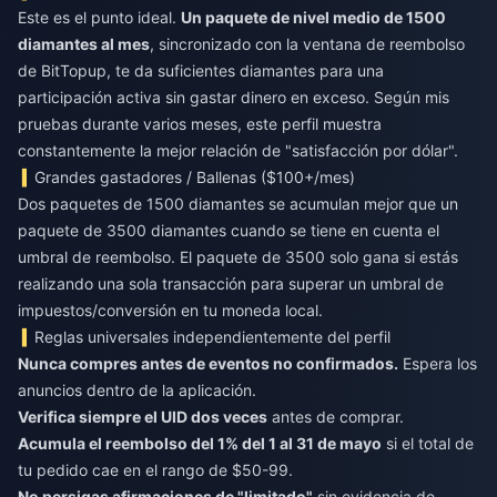
Este es el punto ideal.
Un paquete de nivel medio de 1500
diamantes al mes
, sincronizado con la ventana de reembolso
de BitTopup, te da suficientes diamantes para una
participación activa sin gastar dinero en exceso. Según mis
pruebas durante varios meses, este perfil muestra
constantemente la mejor relación de "satisfacción por dólar".
Grandes gastadores / Ballenas ($100+/mes)
Dos paquetes de 1500 diamantes se acumulan mejor que un
paquete de 3500 diamantes cuando se tiene en cuenta el
umbral de reembolso. El paquete de 3500 solo gana si estás
realizando una sola transacción para superar un umbral de
impuestos/conversión en tu moneda local.
Reglas universales independientemente del perfil
Nunca compres antes de eventos no confirmados.
Espera los
anuncios dentro de la aplicación.
Verifica siempre el UID dos veces
antes de comprar.
Acumula el reembolso del 1% del 1 al 31 de mayo
si el total de
tu pedido cae en el rango de $50-99.
No persigas afirmaciones de "limitado"
sin evidencia de