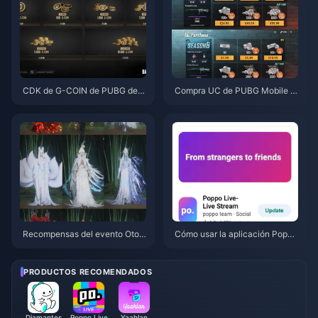
CDK de G-COIN de PUBG de j
Compra UC de PUBG Mobile b
unio de 2026: ¿Realmente vale
arato para la colaboración de
la pena la doble promo de $91.
Naruto Shippuden (julio de 202
43?
6): costes, mejores paquetes y
recarga segura
Recompensas del evento Otoñ
Cómo usar la aplicación Poppo
o en la Montaña de Where Win
Live: Guía completa para princi
ds Meet (julio de 2026): lista co
piantes | Julio de 2026
mpleta, moneda y prioridad
PRODUCTOS RECOMENDADOS
Diamantes
Poppo Live
Yaahlan