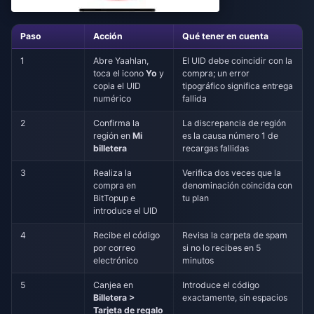
Paso
Acción
Qué tener en cuenta
1
Abre Yaahlan,
El UID debe coincidir con la
toca el icono
Yo
y
compra; un error
copia el UID
tipográfico significa entrega
numérico
fallida
2
Confirma la
La discrepancia de región
región en
Mi
es la causa número 1 de
billetera
recargas fallidas
3
Realiza la
Verifica dos veces que la
compra en
denominación coincida con
BitTopup e
tu plan
introduce el UID
4
Recibe el código
Revisa la carpeta de spam
por correo
si no lo recibes en 5
electrónico
minutos
5
Canjea en
Introduce el código
Billetera >
exactamente, sin espacios
Tarjeta de regalo