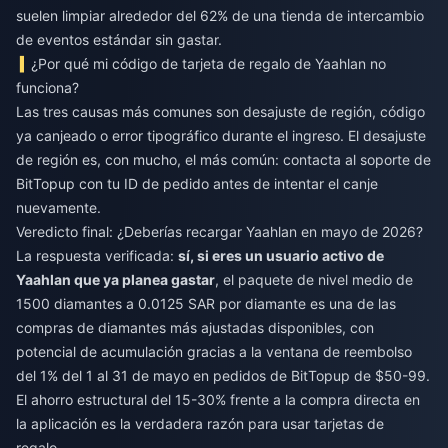
suelen limpiar alrededor del 62% de una tienda de intercambio
de eventos estándar sin gastar.
¿Por qué mi código de tarjeta de regalo de Yaahlan no
funciona?
Las tres causas más comunes son desajuste de región, código
ya canjeado o error tipográfico durante el ingreso. El desajuste
de región es, con mucho, el más común: contacta al soporte de
BitTopup con tu ID de pedido antes de intentar el canje
nuevamente.
Veredicto final: ¿Deberías recargar Yaahlan en mayo de 2026?
La respuesta verificada:
sí, si eres un usuario activo de
Yaahlan que ya planea gastar
, el paquete de nivel medio de
1500 diamantes a 0.0125 SAR por diamante es una de las
compras de diamantes más ajustadas disponibles, con
potencial de acumulación gracias a la ventana de reembolso
del 1% del 1 al 31 de mayo en pedidos de BitTopup de $50-99.
El ahorro estructural del 15-30% frente a la compra directa en
la aplicación es la verdadera razón para usar tarjetas de
regalo.