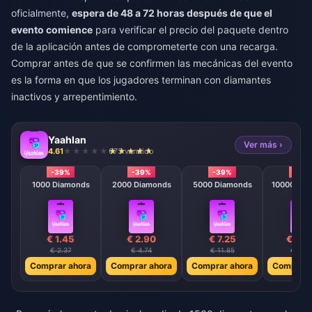
oficialmente,
espera de 48 a 72 horas después de que el
evento comience
para verificar el precio del paquete dentro
de la aplicación antes de comprometerte con una recarga.
Comprar antes de que se confirmen las mecánicas del evento
es la forma en que los jugadores terminan con diamantes
inactivos y arrepentimiento.
Yaahlan
Ver más ›
4.61
673 vendido
-39%
-39%
-39%
-39
1000 Diamonds
2000 Diamonds
5000 Diamonds
10000 Dia
€ 1.45
€ 2.90
€ 7.25
€ 14.
€ 2.37
€ 4.74
€ 11.85
€ 23.7
Comprar ahora
Comprar ahora
Comprar ahora
Comprar 