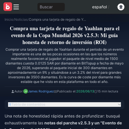
Buscar
español
/
Inicio
/
Noticias
/
Compra una tarjeta de regalo de Yaahlan para el evento de la Copa Mundial 2026 v2.5.3: Mi guía honesta de retorno de inversión (ROI)
Compra una tarjeta de regalo de Yaahlan para el
evento de la Copa Mundial 2026 v2.5.3: Mi guía
honesta de retorno de inversión (ROI)
Comprar una tarjeta de regalo de Yaahlan durante el periodo de un evento
importante es una de las pocas ocasiones en las que los números
realmente favorecen al jugador: el paquete de nivel medio de 1500
diamantes cuesta 0.0125 SAR por diamante en BitTopup a fecha de mayo
de 2026, superando al paquete inicial de 300 diamantes en
aproximadamente un 9% y situándose a un 3.2% del nivel para grandes
inversores de 3500 diamantes. Es la curva de coste por diamante más
estable que he visto en esta plataforma en todo el año.
Autor:
James Rodriguez
Publicado el:
2026/06/13
15 min lectura
Tabla de contenidos
Una nota de honestidad rápida antes de profundizar: busqué
exhaustivamente las
notas del parche v2.5.3 y un "Evento de