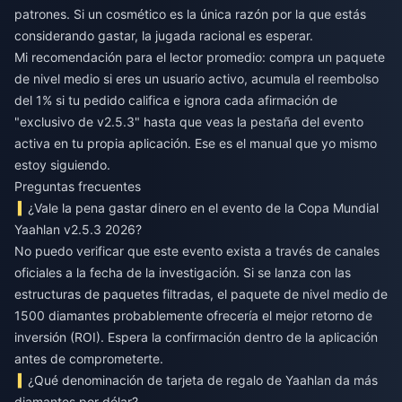
patrones. Si un cosmético es la única razón por la que estás
considerando gastar, la jugada racional es esperar.
Mi recomendación para el lector promedio: compra un paquete
de nivel medio si eres un usuario activo, acumula el reembolso
del 1% si tu pedido califica e ignora cada afirmación de
"exclusivo de v2.5.3" hasta que veas la pestaña del evento
activa en tu propia aplicación. Ese es el manual que yo mismo
estoy siguiendo.
Preguntas frecuentes
¿Vale la pena gastar dinero en el evento de la Copa Mundial
Yaahlan v2.5.3 2026?
No puedo verificar que este evento exista a través de canales
oficiales a la fecha de la investigación. Si se lanza con las
estructuras de paquetes filtradas, el paquete de nivel medio de
1500 diamantes probablemente ofrecería el mejor retorno de
inversión (ROI). Espera la confirmación dentro de la aplicación
antes de comprometerte.
¿Qué denominación de tarjeta de regalo de Yaahlan da más
diamantes por dólar?