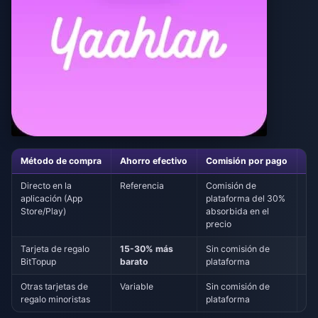
Método de compra
Ahorro efectivo
Comisión por pago
Ac
Directo en la
Referencia
Comisión de
Si
aplicación (App
plataforma del 30%
Store/Play)
absorbida en el
precio
Tarjeta de regalo
15-30% más
Sin comisión de
1%
BitTopup
barato
plataforma
ma
Otras tarjetas de
Variable
Sin comisión de
De
regalo minoristas
plataforma