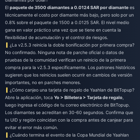
El
paquete de 3500 diamantes a 0.0124 SAR por diamante
es
técnicamente el costo por diamante más bajo, pero solo por un
0.8% sobre el paquete de 1500 a 0.0125 SAR. El nivel medio
gana en valor práctico una vez que se tiene en cuenta la
flexibilidad de acumulación y el control de riesgos.
¿La v2.5.3 reinicia la doble bonificación por primera compra?
No confirmado. Ninguna nota de parche oficial o datos de
pruebas de la comunidad verifican un reinicio de la primera
compra para la v2.5.3 específicamente. Los patrones históricos
sugieren que los reinicios suelen ocurrir en cambios de versión
importantes, no en parches menores.
¿Cómo canjeo una tarjeta de regalo de Yaahlan de BitTopup?
Abre la aplicación, toca
Yo > Billetera > Tarjeta de regalo
,
luego ingresa el código de tu correo electrónico de BitTopup.
Los diamantes se acreditan en 30-60 segundos. Confirma que
tu UID y región coincidan con la compra antes de canjear para
evitar el error más común.
¿Cuándo termina el evento de la Copa Mundial de Yaahlan