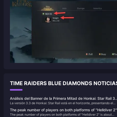
TIME RAIDERS BLUE DIAMONDS NOTICI
Análisis del Banner de la Primera Mitad de Honkai: Star Rail 3.
La versión 3.3 de Honkai: Star Rail está en el horizonte, presentando el
¿Deberías tirar por Aventurina o Black Swan?
debut de Aventurine en el banner de la primera mitad, junto con la repetic
The peak number of players on both platforms of "Helldiver 2"
de Black Swan. Este artículo ofrece un análisis detallado para ayudarte a
The peak number of players on both platforms of "Helldiver 2" is about
is about 500,000, and it has been constantly refreshing its
decidir si debes intentar obtener estos personajes.