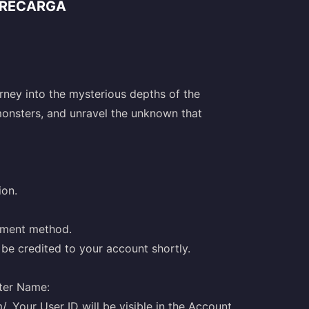
 RECARGA
ney into the mysterious depths of the
monsters, and unravel the unknown that
ion.
yment method.
be credited to your account shortly.
ter Name:
m/. Your User ID will be visible in the Account