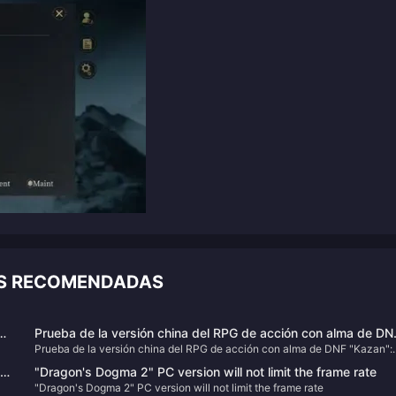
AS RECOMENDADAS
3:
Prueba de la versión china del RPG de acción con alma de DN
Prueba de la versión china del RPG de acción con alma de DNF "Kazan":
"Kazan": explora el nuevo universo de DNF, desafíos difíciles 
ión
explora el nuevo universo de DNF, desafíos difíciles de gestión de
gestión de resistencia y ritmo de combate
"Dragon's Dogma 2" PC version will not limit the frame rate
resistencia y ritmo de combate
"Dragon's Dogma 2" PC version will not limit the frame rate