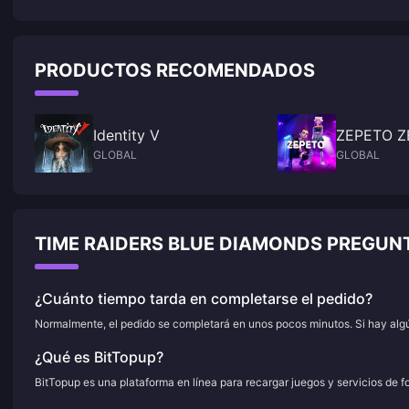
500,000, and it has been constantly refreshing its Steam history recently.
Steam history recently.
PRODUCTOS RECOMENDADOS
Identity V
ZEPETO Z
GLOBAL
GLOBAL
TIME RAIDERS BLUE DIAMONDS PREGUN
¿Cuánto tiempo tarda en completarse el pedido?
Normalmente, el pedido se completará en unos pocos minutos. Si hay algún
¿Qué es BitTopup?
BitTopup es una plataforma en línea para recargar juegos y servicios de f