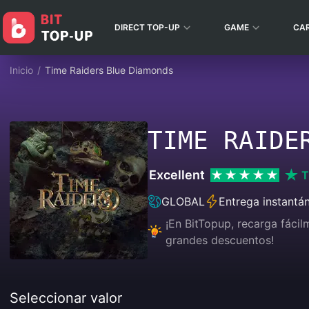
DIRECT TOP-UP
GAME
CA
Inicio
/
Time Raiders Blue Diamonds
TIME RAIDE
Excellent
T
GLOBAL
Entrega instantá
¡En BitTopup, recarga fáci
grandes descuentos!
Seleccionar valor