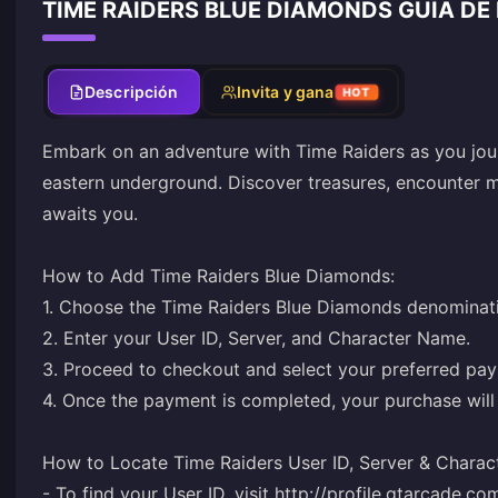
TIME RAIDERS BLUE DIAMONDS GUÍA DE
Descripción
Invita y gana
HOT
Embark on an adventure with Time Raiders as you jour
eastern underground. Discover treasures, encounter 
awaits you.
How to Add Time Raiders Blue Diamonds:
1. Choose the Time Raiders Blue Diamonds denominat
2. Enter your User ID, Server, and Character Name.
3. Proceed to checkout and select your preferred pa
4. Once the payment is completed, your purchase will 
How to Locate Time Raiders User ID, Server & Charac
- To find your User ID, visit http://profile.gtarcade.co