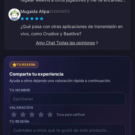
el resultado. El servicio de atención al cliente también
Mugaida Atipa
2026/08/03
es rápido. Si quieres regalar algo a alguien, esta es
una gran plataforma.
¿Qué pasa con otras aplicaciones de transmisión en
vivo, como Cruslive y Baatlive?
Amo Chat Todas las opiniones
TU RESEÑA
Comparte tu experiencia
Ayuda a otros dejando una valoración rápida a continuación.
TU NOMBRE
VALORACIÓN
Toca para calificar
TU RESEÑA