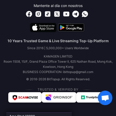
Mantente al día con nosotros
10 Years Trusted Game & Live Streaming Top-Up Platform
Since 2016 | 5,000,000+ Users Worldwide
KAMAGEN LIMITED
Room 1508, 15/F, Grand Plaza Office Tower II, 625 Nathan Road, Mong Kok,
Kowloon, Hong Kong
BUSINESS COOPERATION: ibittopup@gmail.com
© 2016-2026 BitTopup. All Rights Reserved.
TRUSTED & VERIFIED BY