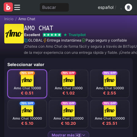
Buscar
español
/
Inicio
/
Amo Chat
AMO CHAT
Excellent
Trustpilot
GLOBAL
Entrega instantánea
Pago seguro y confiable
¡Chatea con Amo Chat de forma fácil y segura a través de BitTopUp
de la mejor experiencia con una entrega rápida y fiable. ¡Únete ah
obtener ofertas exclusivas y descuentos increíbles! ✨
Seleccionar valor
70% OFF
70% OFF
70% OFF
Amo Chat 10000
Amo Chat 20000
Amo Chat 50000
€ 0.51
€ 1.02
€ 2.55
70% OFF
70% OFF
70% OFF
Amo Chat 100000
Amo Chat 200000
Amo Chat 500000
€ 5.10
€ 10.20
€ 25.51
Mostrar más
+2