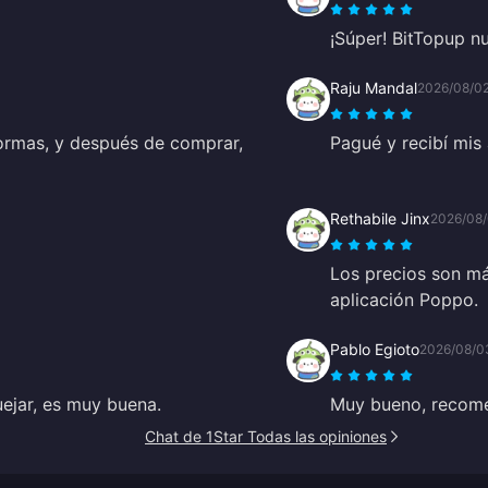
¡Súper! BitTopup n
Raju Mandal
2026/08/0
ormas, y después de comprar,
Pagué y recibí mis
Rethabile Jinx
2026/08
Los precios son má
aplicación Poppo.
Pablo Egioto
2026/08/0
uejar, es muy buena.
Muy bueno, recom
Chat de 1Star Todas las opiniones