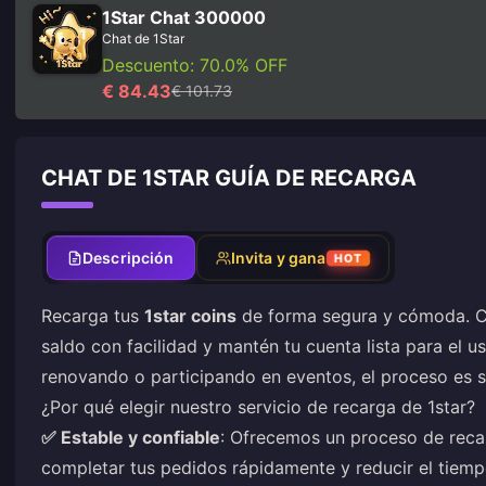
1Star Chat 300000
Chat de 1Star
Descuento: 70.0% OFF
€ 84.43
€ 101.73
CHAT DE 1STAR GUÍA DE RECARGA
Descripción
Invita y gana
HOT
Recarga tus
1star coins
de forma segura y cómoda. C
saldo con facilidad y mantén tu cuenta lista para el u
renovando o participando en eventos, el proceso es se
¿Por qué elegir nuestro servicio de recarga de 1star?
✅ Estable y confiable
: Ofrecemos un proceso de recar
completar tus pedidos rápidamente y reducir el tiemp