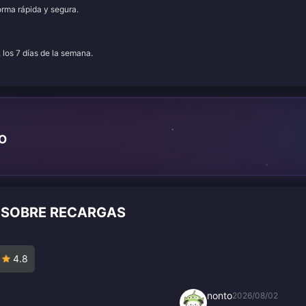
orma rápida y segura.
, los 7 días de la semana.
TO
S SOBRE RECARGAS
4.8
nonto
2026/08/02