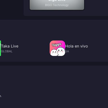
BIGO Technology
Taka Live
Hola en vivo
GLOBAL
SA
e.