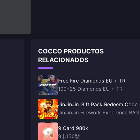
COCCO PRODUCTOS
RELACIONADOS
Free Fire Diamonds EU + TR
100+25 Diamonds EU + TR
JinJinJin Gift Pack Redeem Code
JinJinJin Firework Experence BAG
9 Card 980x
9卡150點