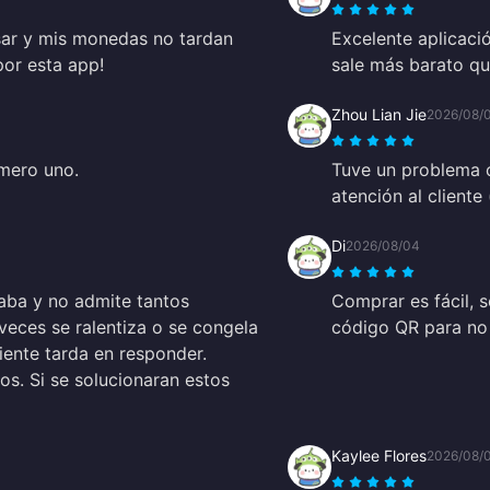
usar y mis monedas no tardan
Excelente aplicaci
por esta app!
sale más barato qu
Zhou Lian Jie
2026/08/
úmero uno.
Tuve un problema c
atención al cliente
Di
2026/08/04
aba y no admite tantos
Comprar es fácil, 
eces se ralentiza o se congela
código QR para no 
liente tarda en responder.
s. Si se solucionaran estos
Kaylee Flores
2026/08/