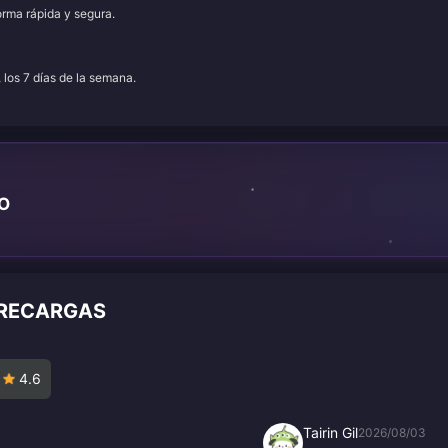
orma rápida y segura.
, los 7 días de la semana.
TO
 RECARGAS
4.6
Tairin Gil
2026/08/03