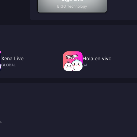
BIGO Technology
Xena Live
Hola en vivo
GLOBAL
SA
e.