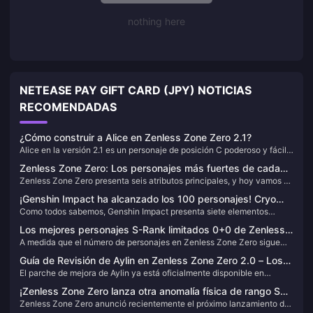
nothing here
NETEASE PAY GIFT CARD (JPY) NOTICIAS
RECOMENDADAS
¿Cómo construir a Alice en Zenless Zone Zero 2.1?
Alice en la versión 2.1 es un personaje de posición C poderoso y fácil
de construir. Si la conseguiste en tu primer intento (¡felicidades!),
Zenless Zone Zero: Los personajes más fuertes de cada
vamos a ver cómo desarrollarla correctamente. 😄
Zenless Zone Zero presenta seis atributos principales, y hoy vamos a
atributo—Todos son meta, ¿cuántos tienes?
hablar sobre el personaje más fuerte para cada uno.
¡Genshin Impact ha alcanzado los 100 personajes! Cryo
Como todos sabemos, Genshin Impact presenta siete elementos
lidera el camino, mientras que Geo y Dendro siguen siendo
principales. Hoy, echemos un vistazo a la distribución actual de
los más raros
Los mejores personajes S-Rank limitados 0+0 de Zenless
personajes por elemento en la Versión 5.7. ¿Qué elemento tiene más
A medida que el número de personajes en Zenless Zone Zero sigue
Zone Zero — ¡Valor máximo!
personajes y cuál tiene menos? Vamos a sumergirnos en los datos.
aumentando, muchos Proxies probablemente están sintiendo la
Guía de Revisión de Aylin en Zenless Zone Zero 2.0 – Los
presión en sus reservas de Film. Hoy, echemos un vistazo a varios
El parche de mejora de Aylin ya está oficialmente disponible en
Mejores Motores W, Unidades de Disco y Composiciones
personajes limitados de rango S que son totalmente viables con 0
Zenless Zone Zero 2.0, y muchos Proxies probablemente ya hayan
constelaciones y sin arma exclusiva, ofreciendo un valor y fuerza
de Equipo
¡Zenless Zone Zero lanza otra anomalía física de rango S
notado las mejoras. En esta guía, te mostraremos las mejores
increíbles.
Zenless Zone Zero anunció recientemente el próximo lanzamiento de
limitada! ¿Lady Bunny Alice resulta ser una vieja amiga de
configuraciones para la renovada Aylin.