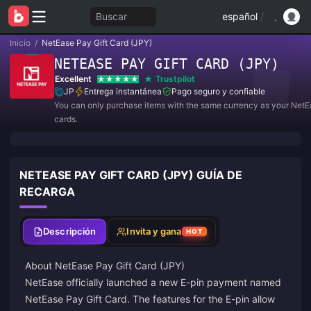
Buscar
español
/
Inicio
/
NetEase Pay Gift Card (JPY)
NETEASE PAY GIFT CARD (JPY)
Excellent
Trustpilot
JP
Entrega instantánea
Pago seguro y confiable
You can only purchase items with the same currency as your NetE
cards.
NETEASE PAY GIFT CARD (JPY) GUÍA DE
RECARGA
Descripción
Invita y gana
HOT
About NetEase Pay Gift Card (JPY)
NetEase officially launched a new E-pin payment named
NetEase Pay Gift Card. The features for the E-pin allow