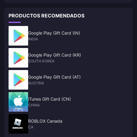
una nueva Agente, Alice, que estará disponible en la segunda mitad
Lucy?
de la Versión 2.1. ¡Muchos Proxies ya se han enamorado de esta
adorable dama conejo! Echemos un vistazo más de cerca a lo que la
PRODUCTOS RECOMENDADOS
historia disponible y los avances revelan sobre su personaje.
Google Play Gift Card (IN)
INDIA
Google Play Gift Card (KR)
SOUTH KOREA
Google Play Gift Card (AT)
AUSTRIA
iTunes Gift Card (CN)
CHINA
ROBLOX Canada
CA