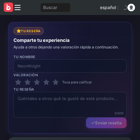
Buscar
español
/
TU RESEÑA
Comparte tu experiencia
Ayuda a otros dejando una valoración rápida a continuación.
TU NOMBRE
VALORACIÓN
Toca para calificar
TU RESEÑA
0/500
Enviar reseña