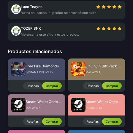
Luco Tnayon
Buena aplicación. El pedido se procesó con éxito.
YOZER BNK
Me encanta este sitio y estos precios.
Productos relacionados
Free Fire Diamonds EU + TR
JinJinJin Gift Pack Redeem Code
INSTANT DELIVERY
MALAYSIA
Reseñas
Comprar
Reseñas
Comprar
Steam Wallet Code (MYR)
Steam Wallet Code (IDR)
MALAYSIA
INDONESIA
Reseñas
Comprar
Reseñas
Comprar