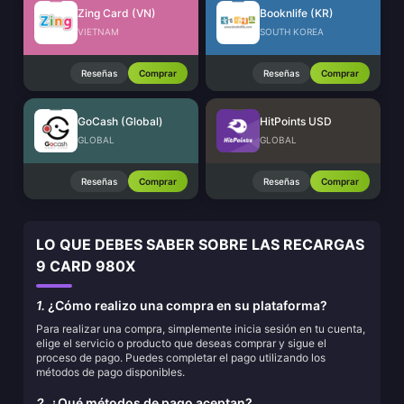
Zing Card (VN)
Booknlife (KR)
VIETNAM
SOUTH KOREA
Reseñas
Comprar
Reseñas
Comprar
GoCash (Global)
HitPoints USD
GLOBAL
GLOBAL
Reseñas
Comprar
Reseñas
Comprar
LO QUE DEBES SABER SOBRE LAS RECARGAS
9 CARD 980X
1.
¿Cómo realizo una compra en su plataforma?
Para realizar una compra, simplemente inicia sesión en tu cuenta,
elige el servicio o producto que deseas comprar y sigue el
proceso de pago. Puedes completar el pago utilizando los
métodos de pago disponibles.
2.
¿Qué métodos de pago aceptan?