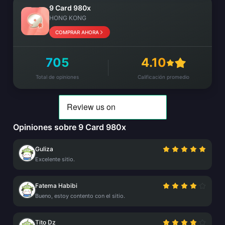
9 Card 980x
HONG KONG
COMPRAR AHORA
705
4.10
Total de opiniones
Calificación promedio
Opiniones sobre 9 Card 980x
Guliza
Excelente sitio.
Fatema Habibi
Bueno, estoy contento con el sitio.
Tito Dz