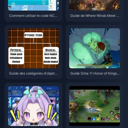
Comment utiliser le code NCR
Guide de Where Winds Meet 2.
CKYT8EF pour obtenir des piè
0 : Montagne Cachée | Juillet
ces Eggy gratuites (août 2026)
2026
Guide des catégories d'objets
Guide Sima Yi Honor of Kings |
de Honor of Kings | Juillet 202
Juillet 2026
6