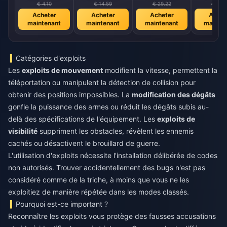
€ 4.10
€ 14.59
€ 29.22
€ 58.4
Acheter
Acheter
Acheter
Achet
maintenant
maintenant
maintenant
mainte
Catégories d'exploits
Les
exploits de mouvement
modifient la vitesse, permettent la
téléportation ou manipulent la détection de collision pour
obtenir des positions impossibles. La
modification des dégâts
gonfle la puissance des armes ou réduit les dégâts subis au-
delà des spécifications de l'équipement. Les
exploits de
visibilité
suppriment les obstacles, révèlent les ennemis
cachés ou désactivent le brouillard de guerre.
L'utilisation d'exploits nécessite l'installation délibérée de codes
non autorisés. Trouver accidentellement des bugs n'est pas
considéré comme de la triche, à moins que vous ne les
exploitiez de manière répétée dans les modes classés.
Pourquoi est-ce important ?
Reconnaître les exploits vous protège des fausses accusations