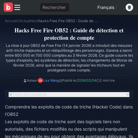
Rechercher
Français
/
Accueil
/
Actualités
/
Hacks Free Fire OB52 : Guide de détection et protection de compte
Hacks Free Fire OB52 : Guide de détection et
protection de compte
La mise à jour OB52 de Free Fire (14 janvier 2026) a introduit des mesures
anti-triche majeures et un rééquilibrage des personnages. Garena a banni
entre 600 000 et 700 000 comptes au 3 février 2026. Ce guide couvre les
types d'exploits, les systèmes de détection, les changements de Morse de
février 2026, ainsi que la manière de signaler les tricheurs tout en
protégeant votre compte.
Auteur:
Lisa Wang
Publié le:
2026/02/04
2 min lire
Table des matières
Comprendre les exploits de code de triche (Hacker Code) dans
l'OB52
Les exploits de code de triche sont des logiciels tiers non
autorisés, des fichiers modifiés ou des scripts qui manipulent
les mécaniques de jeu pour obtenir des avantages déloyaux. Ils