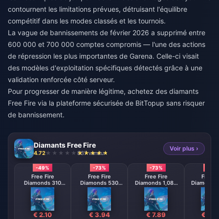
contournent les limitations prévues, détruisant l'équilibre
compétitif dans les modes classés et les tournois.
La vague de bannissements de février 2026 a supprimé entre
600 000 et 700 000 comptes compromis — l'une des actions
de répression les plus importantes de Garena. Celle-ci visait
des modèles d'exploitation spécifiques détectés grâce à une
validation renforcée côté serveur.
Pour progresser de manière légitime,
achetez des diamants
Free Fire
via la plateforme sécurisée de BitTopup sans risquer
de bannissement.
Diamants Free Fire
Voir plus ›
4.72
837 vendu
-49%
-73%
-73%
-73
Free Fire
Free Fire
Free Fire
Free F
Diamonds 310
Diamonds 530
Diamonds 1,080
Diamonds 
Diamonds
Diamonds
Diamonds
Diamo
【Middle East
【Middle East
【Middle 
region optional】
region optional】
region opt
€ 2.10
€ 3.94
€ 7.89
€ 15.