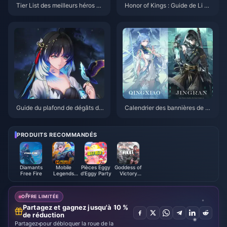
Tier List des meilleurs héros en
Honor of Kings : Guide de Li Xi
soloQ sur Honor of Kings | Juill
n Jungle | Juillet 2026
et 2026
Guide du plafond de dégâts de
Calendrier des bannières de W
Yangyang Xuanling | Juillet 20
uthering Waves 3.6 | Juillet 20
26
26
PRODUITS RECOMMANDÉS
Diamants
Mobile
Pièces Eggy
Goddess of
Free Fire
Legends
d'Eggy Party
Victory
Bang Bang
NIKKE
OFFRE LIMITÉE
Partagez et gagnez jusqu'à 10 %
de réduction
Partagez pour débloquer la roue de la