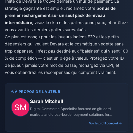
limité de Devara se trouve derrière un mur de paiement. La
stratégie gagnante est simple : réclamez votre
bonus de
premier rechargement sur un seul pack de niveau
intermédiaire
, visez le skin et les paliers principaux, et arrêtez-
vous avant les derniers paliers surévalués.
Ce plan est conçu pour les joueurs indiens F2P et les petits
dépensiers qui veulent Devara et le cosmétique vedette sans
trop dépenser. Il n'est
pas
destiné aux "baleines" qui visent 100
% de complétion — c'est un piège à valeur. Protégez votre ID
de joueur, jamais votre mot de passe, rechargez via UPI, et
vous obtiendrez les récompenses qui comptent vraiment.
À PROPOS DE L'AUTEUR
Sarah Mitchell
Digital Commerce Specialist focused on gift card
markets and cross-border payment solutions for
gaming platforms.
Voir le profil complet →