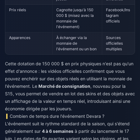
Prix réels
Cagnotte jusqu'à 150
Facebook/Ins
000 $ (misez avec la
tagram
monnaie de
officiels
l'événement)
Apparences
À échanger via la
Sources
monnaie de
officielles
l'événement ou un bon
multiples
Cette dotation de 150 000 $ en prix physiques n'est pas qu'un
effet d'annonce : les vidéos officielles confirment que vous
pouvez enchérir sur des objets réels en utilisant la monnaie de
l'événement. Le
Marché de consignation
, nouveau pour la
S15, vous permet de vendre en lot des skins et des objets avec
un affichage de la valeur en temps réel, introduisant ainsi une
économie dirigée par les joueurs.
Combien de temps dure l'événement Devara ?
L'événement suit le rythme standard de la saison, qui s'étend
généralement sur
4 à 6 semaines
à partir du lancement le 17
juin. Les dates de fin exactes varient selon les régions, et les