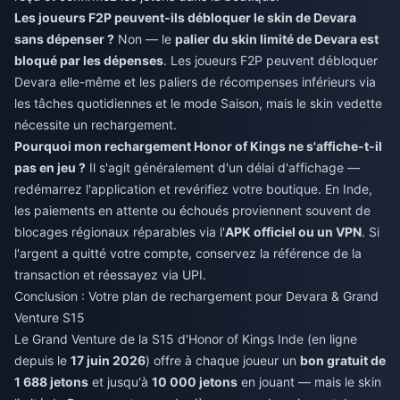
Les joueurs F2P peuvent-ils débloquer le skin de Devara
sans dépenser ?
Non — le
palier du skin limité de Devara est
bloqué par les dépenses
. Les joueurs F2P peuvent débloquer
Devara elle-même et les paliers de récompenses inférieurs via
les tâches quotidiennes et le mode Saison, mais le skin vedette
nécessite un rechargement.
Pourquoi mon rechargement Honor of Kings ne s'affiche-t-il
pas en jeu ?
Il s'agit généralement d'un délai d'affichage —
redémarrez l'application et revérifiez votre boutique. En Inde,
les paiements en attente ou échoués proviennent souvent de
blocages régionaux réparables via l'
APK officiel ou un VPN
. Si
l'argent a quitté votre compte, conservez la référence de la
transaction et réessayez via UPI.
Conclusion : Votre plan de rechargement pour Devara & Grand
Venture S15
Le Grand Venture de la S15 d'Honor of Kings Inde (en ligne
depuis le
17 juin 2026
) offre à chaque joueur un
bon gratuit de
1 688 jetons
et jusqu'à
10 000 jetons
en jouant — mais le skin