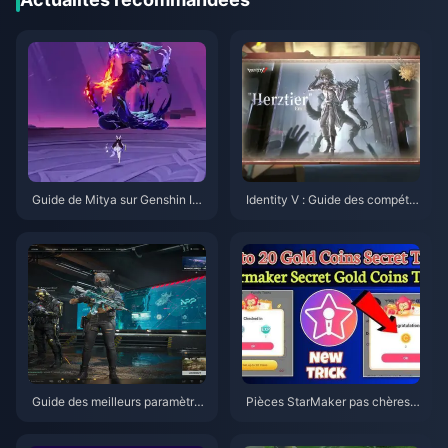
Guide de Mitya sur Genshin Im
Identity V : Guide des compéte
pact | Août 2026
nces d'Emil Herztier | Août 202
6
Guide des meilleurs paramètre
Pièces StarMaker pas chères p
s pour Delta Force | Août 2026
our les auditions de Supernova
X 2026 (12 à 23 % de réductio