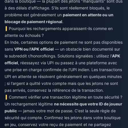
dans la boutique — la plupart des jetons "manquants" sont dus
à des délais d'affichage. S'ils sont réellement bloqués, le
problème est généralement un
paiement en attente ou un
blocage de paiement régional
.
Pourquoi les rechargements apparaissent-ils comme en
attente ou échoués ?
En Inde, certaines options de paiement ne sont pas disponibles
sans
VPN ou l'APK officiel
— un obstacle bien documenté sur
le subreddit r/honorofkings. Solutions signalées : utilisez l'
APK
officiel
, réessayez via UPI ou passez à une plateforme avec
une prise en charge confirmée de l'UPI indien. Les transactions
UPI en attente se résolvent généralement en quelques minutes
; si l'argent a quitté votre compte mais que les jetons ne sont
pas arrivés, conservez la référence de la transaction.
Comment vérifier une transaction légitime en toute sécurité ?
Un rechargement légitime
ne nécessite que votre ID de joueur
public
— jamais votre mot de passe. C'est la seule règle de
sécurité qui compte. Confirmez les jetons dans votre boutique
en jeu, conservez votre reçu de paiement et ne partagez