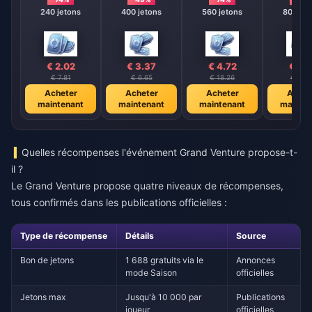
240 jetons
400 jetons
560 jetons
800 jet
€ 2.02
€ 3.37
€ 4.72
€ 6.
€ 7.81
€ 6.65
€ 18.26
€ 26.
Acheter
Acheter
Acheter
Achet
maintenant
maintenant
maintenant
mainte
Quelles récompenses l'événement Grand Venture propose-t-
il ?
Le Grand Venture propose quatre niveaux de récompenses,
tous confirmés dans les publications officielles :
Type de récompense
Détails
Source
Bon de jetons
1 688 gratuits via le
Annonces
mode Saison
officielles
Jetons max
Jusqu'à 10 000 par
Publications
joueur
officielles