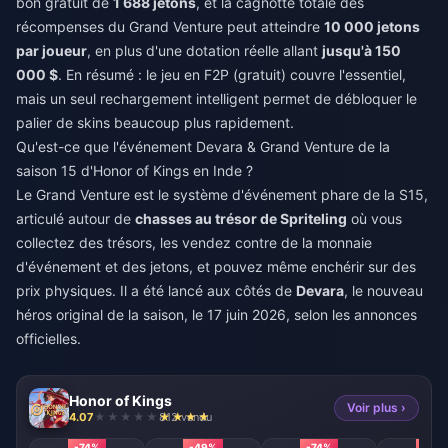
bon gratuit de
1 688 jetons
, et la cagnotte totale des
récompenses du Grand Venture peut atteindre
10 000 jetons
par joueur
, en plus d'une dotation réelle allant
jusqu'à 150
000 $
. En résumé : le jeu en F2P (gratuit) couvre l'essentiel,
mais un seul rechargement intelligent permet de débloquer le
palier de skins beaucoup plus rapidement.
Qu'est-ce que l'événement Devara & Grand Venture de la
saison 15 d'Honor of Kings en Inde ?
Le Grand Venture est le système d'événement phare de la S15,
articulé autour de
chasses au trésor de Spriteling
où vous
collectez des trésors, les vendez contre de la monnaie
d'événement et des jetons, et pouvez même enchérir sur des
prix physiques. Il a été lancé aux côtés de
Devara
, le nouveau
héros original de la saison, le 17 juin 2026, selon les annonces
officielles.
Honor of Kings
Voir plus ›
4.07
812 vendu
-74%
-49%
-74%
-74%