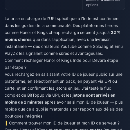
options
La prise en charge de l'UPI spécifique à l'Inde est confirmée
dans les guides de la communauté. Des plateformes tierces
comme
Honor of Kings cheap recharge
seraient jusqu'à
22 %
moins chères
que dans l'application, avec une livraison
instantanée — des créateurs YouTube comme SoloZag et Emu
PlayZZ les signalent comme sûres et avantageuses.
Comment recharger Honor of Kings Inde pour Devara étape
par étape ?
Vous rechargez en saisissant votre ID de joueur public sur une
plateforme, en sélectionnant un pack, en payant via UPI ou
carte, et en confirmant les jetons en jeu. J'ai testé le flux
complet de BitTopup via UPI, et les
jetons sont arrivés en
moins de 2 minutes
après avoir saisi mon ID de joueur — plus
rapide que ce à quoi je m'attendais par rapport aux délais des
boutiques intégrées.
Comment trouver mon ID de joueur et mon ID de serveur ?
Ouvrez Honor of Kings et appuyez sur votre
avatar
(en haut à