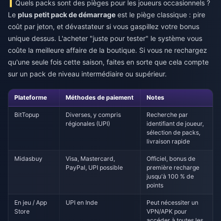
Quels packs sont des pièges pour les joueurs occasionnels ?
Le
plus petit pack de démarrage
est le piège classique : pire
coût par jeton, et dévastateur si vous gaspillez votre bonus
unique dessus. L'acheter "juste pour tester" le système vous
coûte la meilleure affaire de la boutique. Si vous ne rechargez
qu'une seule fois cette saison, faites en sorte que cela compte
sur un pack de niveau intermédiaire ou supérieur.
Plateforme
Méthodes de paiement
Notes
BitTopup
Diverses, y compris
Recherche par
régionales (UPI)
identifiant de joueur,
sélection de packs,
livraison rapide
Midasbuy
Visa, Mastercard,
Officiel, bonus de
PayPal, UPI possible
première recharge
jusqu'à 100 % de
points
En jeu / App
UPI en Inde
Peut nécessiter un
Store
VPN/APK pour
accéder à toutes les