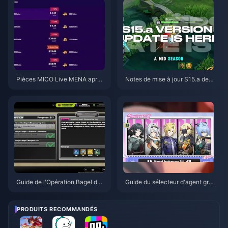
n)
Pièces MICO Live MENA après
Notes de mise à jour S15.a de
v5.2 : Les offres les moins chèr
Honor of Kings | Août 2026
es en 2026
Guide de l'Opération Bagel de
Guide du sélecteur d'agent gra
Zenless Zone Zero | Août 2026
tuit de ZZZ 3.1 | Août 2026
PRODUITS RECOMMANDÉS