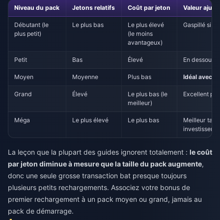
Niveau du pack
Jetons relatifs
Coût par jeton
Valeur ajust
Débutant (le
Le plus bas
Le plus élevé
Gaspillé si uti
plus petit)
(le moins
avantageux)
Petit
Bas
Élevé
En dessous 
Moyen
Moyenne
Plus bas
Idéal avec 
Grand
Élevé
Le plus bas (le
Excellent pou
meilleur)
Méga
Le plus élevé
Le plus bas
Meilleur taux
investissemen
La leçon que la plupart des guides ignorent totalement :
le coût
par jeton diminue à mesure que la taille du pack augmente
,
donc une seule grosse transaction bat presque toujours
plusieurs petits rechargements. Associez votre bonus de
premier rechargement à un pack moyen ou grand, jamais au
pack de démarrage.