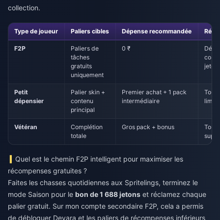
collection.
Type de joueur
Paliers cibles
Dépense recommandée
Réco
F2P
Paliers de
0 ₹
Débl
tâches
cosmé
gratuits
jeton
uniquement
Petit
Palier skin +
Premier achat + 1 pack
Tout 
dépensier
contenu
intermédiaire
limit
principal
Vétéran
Complétion
Gros pack + bonus
Tout,
totale
supér
Quel est le chemin F2P intelligent pour maximiser les
récompenses gratuites ?
Faites les chasses quotidiennes aux Spritelings, terminez le
mode Saison pour le
bon de 1 688 jetons
et réclamez chaque
palier gratuit. Sur mon compte secondaire F2P, cela a permis
de débloquer Devara et les paliers de récompenses inférieurs