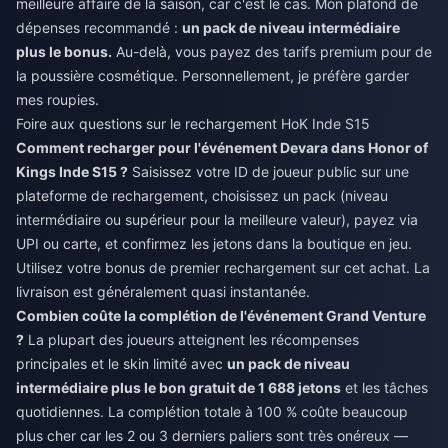
meilleure affaire de la saison, car c'est le cas. Mon plafond de
dépenses recommandé :
un pack de niveau intermédiaire
plus le bonus.
Au-delà, vous payez des tarifs premium pour de
la poussière cosmétique. Personnellement, je préfère garder
mes roupies.
Foire aux questions sur le rechargement HoK Inde S15
Comment recharger pour l'événement Devara dans Honor of
Kings Inde S15 ?
Saisissez votre ID de joueur public sur une
plateforme de rechargement, choisissez un pack (niveau
intermédiaire ou supérieur pour la meilleure valeur), payez via
UPI ou carte, et confirmez les jetons dans la boutique en jeu.
Utilisez votre bonus de premier rechargement sur cet achat. La
livraison est généralement quasi instantanée.
Combien coûte la complétion de l'événement Grand Venture
?
La plupart des joueurs atteignent les récompenses
principales et le skin limité avec
un pack de niveau
intermédiaire plus le bon gratuit de 1 688 jetons
et les tâches
quotidiennes. La complétion totale à 100 % coûte beaucoup
plus cher car les 2 ou 3 derniers paliers sont très onéreux —