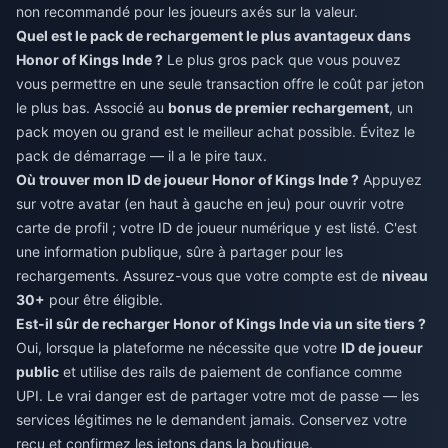
non recommandé pour les joueurs axés sur la valeur.
Quel est le pack de rechargement le plus avantageux dans
Honor of Kings Inde ?
Le plus gros pack que vous pouvez
vous permettre en une seule transaction offre le coût par jeton
le plus bas. Associé au
bonus de premier rechargement
, un
pack moyen ou grand est le meilleur achat possible. Évitez le
pack de démarrage — il a le pire taux.
Où trouver mon ID de joueur Honor of Kings Inde ?
Appuyez
sur votre avatar (en haut à gauche en jeu) pour ouvrir votre
carte de profil ; votre ID de joueur numérique y est listé. C'est
une information publique, sûre à partager pour les
rechargements. Assurez-vous que votre compte est de
niveau
30+
pour être éligible.
Est-il sûr de recharger Honor of Kings Inde via un site tiers ?
Oui, lorsque la plateforme ne nécessite que votre
ID de joueur
public
et utilise des rails de paiement de confiance comme
UPI. Le vrai danger est de partager votre mot de passe — les
services légitimes ne le demandent jamais. Conservez votre
reçu et confirmez les jetons dans la boutique.