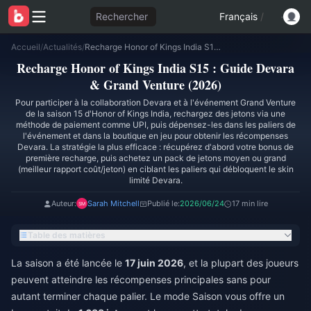
Rechercher
Français
/
Accueil
/
Actualités
/
Recharge Honor of Kings India S15 : Guide Devara & Grand Venture (2026)
Recharge Honor of Kings India S15 : Guide Devara
& Grand Venture (2026)
Pour participer à la collaboration Devara et à l'événement Grand Venture
de la saison 15 d'Honor of Kings India, rechargez des jetons via une
méthode de paiement comme UPI, puis dépensez-les dans les paliers de
l'événement et dans la boutique en jeu pour obtenir les récompenses
Devara. La stratégie la plus efficace : récupérez d'abord votre bonus de
première recharge, puis achetez un pack de jetons moyen ou grand
(meilleur rapport coût/jeton) en ciblant les paliers qui débloquent le skin
limité Devara.
Auteur:
Sarah Mitchell
Publié le:
2026/06/24
17 min lire
Table des matières
La saison a été lancée le
17 juin 2026
, et la plupart des joueurs
peuvent atteindre les récompenses principales sans pour
autant terminer chaque palier. Le mode Saison vous offre un