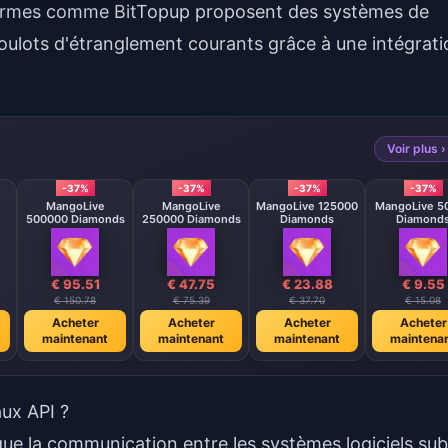
eformes comme
BitTopup
proposent des systèmes de
goulots d'étranglement courants grâce à une intégrati
Voir plus ›
-37%
-37%
-37%
-37%
MangoLive
MangoLive
MangoLive 125000
MangoLive 5
500000 Diamonds
250000 Diamonds
Diamonds
Diamond
€ 95.51
€ 47.75
€ 23.88
€ 9.55
€ 150.78
€ 75.39
€ 37.70
€ 15.08
Acheter
Acheter
Acheter
Acheter
maintenant
maintenant
maintenant
maintena
aux API ?
que la communication entre les systèmes logiciels sub