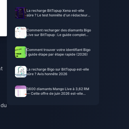
localiser, le copier et l'utiliser
La recharge BitTopup Xena est-elle
sûre ? Le test honnête d'un rédacteur
en 2026
Comment recharger des diamants Bigo
Live sur BitTopup : Le guide complet
2026
Comment trouver votre identifiant Bigo
: guide étape par étape rapide (2026)
nt
La recharge Bigo sur BitTopup est-elle
sûre ? Avis honnête 2026
3600 diamants Mango Live à 3,62 RM
— Cette offre de juin 2026 est-elle
réelle ?
 du