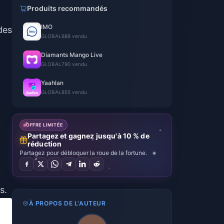
Produits recommandés
IMO
des
GLOBAL
688 vendu
Diamants Mango Live
GLOBAL
790 vendu
Yaahlan
GLOBAL
855 vendu
OFFRE LIMITÉE
Partagez et gagnez jusqu'à 10 % de
réduction
Partagez pour débloquer la roue de la fortune.
s.
À PROPOS DE L'AUTEUR