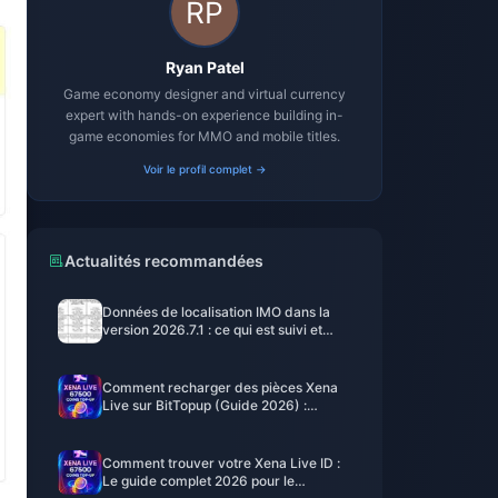
Ryan Patel
Game economy designer and virtual currency
expert with hands-on experience building in-
game economies for MMO and mobile titles.
Voir le profil complet →
Actualités recommandées
Données de localisation IMO dans la
version 2026.7.1 : ce qui est suivi et
comment l'empêcher
Comment recharger des pièces Xena
Live sur BitTopup (Guide 2026) :
Rapide, sécurisé et moins cher par
pièce
Comment trouver votre Xena Live ID :
Le guide complet 2026 pour le