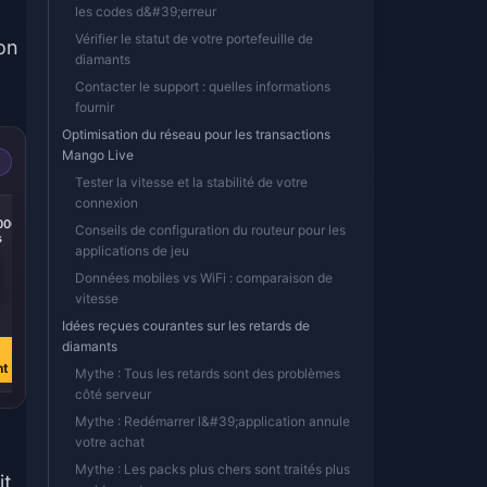
les codes d&#39;erreur
Vérifier le statut de votre portefeuille de
on
diamants
Contacter le support : quelles informations
fournir
Optimisation du réseau pour les transactions
Mango Live
Tester la vitesse et la stabilité de votre
connexion
-37%
-37%
0000
MangoLive 25000
MangoLive 20000
Conseils de configuration du routeur pour les
s
Diamonds
Diamonds
applications de jeu
Données mobiles vs WiFi : comparaison de
vitesse
€ 4.77
€ 3.82
Idées reçues courantes sur les retards de
€ 7.54
€ 6.03
diamants
Acheter
Acheter
nt
maintenant
maintenant
Mythe : Tous les retards sont des problèmes
côté serveur
Mythe : Redémarrer l&#39;application annule
votre achat
Mythe : Les packs plus chers sont traités plus
it