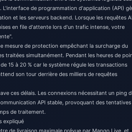
. L'interface de programmation d'application (API) gè
tion et les serveurs backend. Lorsque les requêtes A
es en file d'attente lors d'un trafic intense, votre
nte".
 une mesure de protection empêchant la surcharge du
es traitées simultanément. Pendant les heures de poi
de 15 à 20 % car le système régule les transactions
attend son tour derrière des milliers de requêtes
rave ces délais. Les connexions nécessitant un ping 
communication API stable, provoquant des tentatives
mps de traitement.
s expliqué
être de livraison maximale prévue par Mango Live, et