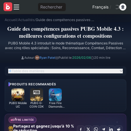
Rechercher
Français
/
Accueil
/
Actualités
/
Guide des compétences passives PUBG Mobile 4.3 : meilleures configurations et compositions
Guide des compétences passives PUBG Mobile 4.3 :
meilleures configurations et compositions
PUBG Mobile 4.3 introduit le mode thématique Compétences Passives
avec cinq rôles spécialisés : Soins, Reconnaissance, Combat, Détection et
Véhicules. Composition d'escouade optimale : un soigneur, deux
spécialistes du combat, un éclaireur. Compétences sélectionnées dans le
Auteur:
Ryan Patel
Publié le:
2026/02/06
20 min lire
lobby ou sur l'île de départ, améliorées via les assistances aux coéquipiers
et les déplacements en véhicule. Bêta du 29 janvier au 7 mars 2026 ; sortie
Table des matières
officielle prévue fin mars/début avril 2026.
PRODUITS RECOMMANDÉS
PUBG Mobile
PUBG G-
Free Fire
UC
COIN CDK
Diamonds
(LATAM)
OFFRE LIMITÉE
Partagez et gagnez jusqu'à 10 %
de réduction