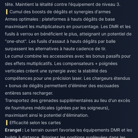
tête. Maintient la létalité contre l'équipement de niveau 3.
Cumul des boosts de dégâts et synergies d'armes
Armes optimales : plateformes à hauts dégâts de base
maximisant les multiplicateurs en pourcentage. Les DMR et les
fusils à verrou en bénéficient le plus, atteignant un potentiel de
"one-shot". Les fusils d'assaut à hauts dégâts par balle
surpassent les alternatives à haute cadence de tir.
Le cumul combine les accessoires avec les bonus passifs pour
des effets multiplicatifs. Les compensateurs + poignées
verticales créent une synergie avec la stabilité des
compétences pour une précision laser. Les chargeurs étendus
+ bonus de dégâts permettent d'éliminer des escouades
entières sans recharger.
Transportez des grenades supplémentaires au lieu d'un excès
de fournitures médicales (gérées par les soigneurs),
maximisant ainsi le potentiel d'élimination.
Efficacité selon les cartes
Erangel :
Le terrain ouvert favorise les équipements DMR et les
builds à distance. Priorisez les positions surélevées dans les