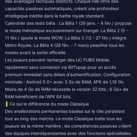
des avantages tactiques distincts. Chaque rôle offre des
capacités passives automatiques, créant une profondeur
stratégique inédite dans le battle royale standard.
Calendrier des tests bêta : La Bêta 1 (29 janv. - 4 fév.) propose
le mode thématique exclusivement sur Erangel. La Bêta 2 (5 -
11 fév.) ajoute le mode WOW. La Bêta 3 (12 - 27 fév.) intègre
Metro Royale. La Bêta 4 (28 fév. - 7 mars) peaufine tous les
modes avant la sortie officielle.
Les joueurs peuvent
recharger des UC PUBG Mobile
rapidement sans connexion
via BitTopup pour un accès
premium immédiat sans délais d'authentification. Configuration
minimale : Android 5.0+ avec 3 Go de RAM, APK de 1,18 Go.
Moins de 4 Go de RAM nécessite la version 32 bits ; 6 Go+ de
RAM bénéficient de l'APK 64 bits.
Ce qui le différencie du mode Classique
Des améliorations permanentes basées sur le rôle persistent
tout au long des matchs. Le mode Classique traite tous les
joueurs de la même manière ; les compétences passives créent
des équipes interdépendantes avec des fonctions spécialisées.