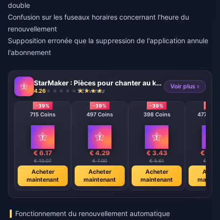
double
Confusion sur les fuseaux horaires concernant l'heure du
renouvellement
Supposition erronée que la suppression de l'application annule
l'abonnement
StarMaker : Pièces pour chanter au karaoké
Voir plus ›
4.26
927 vendu
-39%
-39%
-39%
-39
715 Coins
497 Coins
398 Coins
47746 C
€ 6.17
€ 4.29
€ 3.43
€ 411
€ 10.07
€ 7.00
€ 5.61
€ 672.
Acheter
Acheter
Acheter
Achet
maintenant
maintenant
maintenant
mainte
Fonctionnement du renouvellement automatique