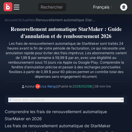
Rechercher
Français
/
Accueil
/
Actualités
/
Renouvellement automatique StarMaker : Guide d'annulation et de remboursement 2026
Renouvellement automatique StarMaker : Guide
d'annulation et de remboursement 2026
Les frais de renouvellement automatique de StarMaker sont traités 24
heures avant la fin de votre période de facturation, ce qui nécessite une
annulation rapide pour éviter des frais imprévus. Les abonnements varient
de 1,99 $ par semaine à 59,99 $ par an, avec une éligibilité au
remboursement sous 15 jours via Apple ou Google Play. Comprendre la
fenêtre d'annulation précise et passer à des recharges ponctuelles
flexibles à partir de 0,99 $ pour 60 pièces permet un contrôle total des
dépenses sans engagement récurrent.
Auteur:
Lisa Wang
Publié le:
2026/02/08
38 min lire
Table des matières
Comprendre les frais de renouvellement automatique
StarMaker en 2026
Les frais de renouvellement automatique de StarMaker