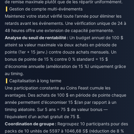
de remise maximale plutôt que de les répartir uniformément.
Gestion de compte multi-événements
Maintenez votre statut vérifié toute l'année pour éliminer les
retards avant les événements. Une vérification unique de 24 à
48 heures offre une extension de capacité permanente.
Analyse du seuil de rentabilité :
Un budget annuel de 100 $
atteint sa valeur maximale via deux achats en période de
pointe (1er + 15 janv.) contre douze achats mensuels. Un
bonus de pointe de 15 % contre 0 % standard = 15 $
d'économie annuelle (amélioration de 15 %) uniquement grâce
au timing.
Capitalisation à long terme
Une participation constante au Coins Feast cumule les
avantages. Des achats de 100 $ en période de pointe chaque
année permettent d'économiser 15 $/an par rapport à un
timing aléatoire. Sur 5 ans = 75 $ de valeur bonus —
l'équivalent d'un achat gratuit de 75 $.
Coordination de groupe :
Regroupez 10 participants pour des
packs de 10 unités de 5597 à 1046,68 S$ (réduction de 8 %