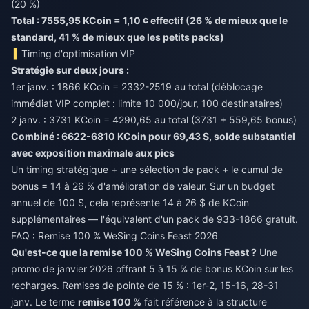
(20 %)
Total : 7555,95 KCoin = 1,10 ¢ effectif (26 % de mieux que le
standard, 41 % de mieux que les petits packs)
Timing d'optimisation VIP
Stratégie sur deux jours :
1er janv. : 1866 KCoin = 2332-2519 au total (déblocage
immédiat VIP complet : limite 10 000/jour, 100 destinataires)
2 janv. : 3731 KCoin = 4290,65 au total (3731 + 559,65 bonus)
Combiné : 6622-6810 KCoin pour 69,43 $, solde substantiel
avec exposition maximale aux pics
Un timing stratégique + une sélection de pack + le cumul de
bonus = 14 à 26 % d'amélioration de valeur. Sur un budget
annuel de 100 $, cela représente 14 à 26 $ de KCoin
supplémentaires — l'équivalent d'un pack de 933-1866 gratuit.
FAQ : Remise 100 % WeSing Coins Feast 2026
Qu'est-ce que la remise 100 % WeSing Coins Feast ?
Une
promo de janvier 2026 offrant 5 à 15 % de bonus KCoin sur les
recharges. Remises de pointe de 15 % : 1er-2, 15-16, 28-31
janv. Le terme
remise 100 %
fait référence à la structure