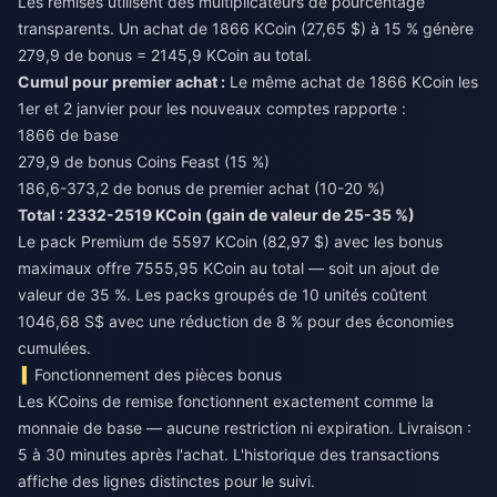
Les remises utilisent des multiplicateurs de pourcentage
transparents. Un achat de 1866 KCoin (27,65 $) à 15 % génère
279,9 de bonus = 2145,9 KCoin au total.
Cumul pour premier achat :
Le même achat de 1866 KCoin les
1er et 2 janvier pour les nouveaux comptes rapporte :
1866 de base
279,9 de bonus Coins Feast (15 %)
186,6-373,2 de bonus de premier achat (10-20 %)
Total : 2332-2519 KCoin (gain de valeur de 25-35 %)
Le pack Premium de 5597 KCoin (82,97 $) avec les bonus
maximaux offre 7555,95 KCoin au total — soit un ajout de
valeur de 35 %. Les packs groupés de 10 unités coûtent
1046,68 S$ avec une réduction de 8 % pour des économies
cumulées.
Fonctionnement des pièces bonus
Les KCoins de remise fonctionnent exactement comme la
monnaie de base — aucune restriction ni expiration. Livraison :
5 à 30 minutes après l'achat. L'historique des transactions
affiche des lignes distinctes pour le suivi.