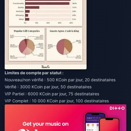
Limites de compte par statut :
Nouveau/non vérifié : 500 KCoin par jour, 20 destinataires
Vérifié : 3000 KCoin par jour, 50 destinataires
VIP Partiel : 6000 KCoin par jour, 75 destinataires
VIP Complet : 10 000 KCoin par jour, 100 destinataires