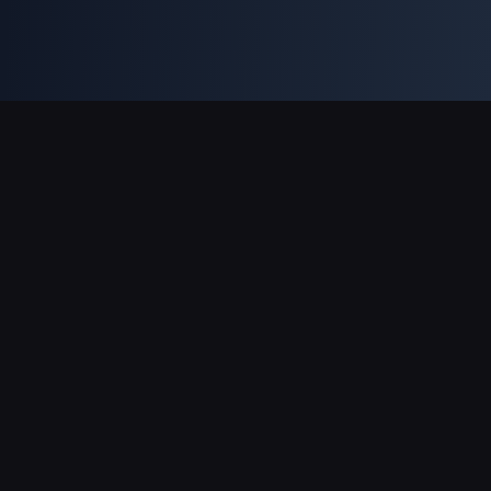
Moyens de paiement acceptés
Partenaire
Genshin Impact Wiki
Honkai: Star Rail WIKI
Zenless Zone Zero WIKI
PUBG Mobile WIKI
BitTopup News
À propos de BitTopup