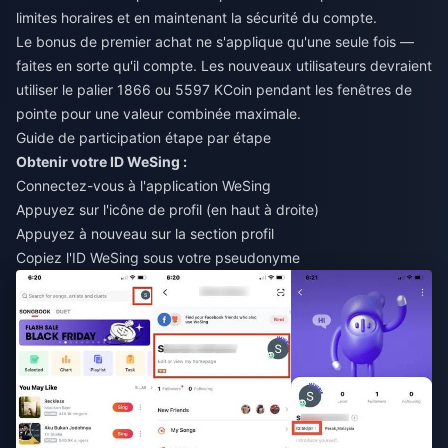
limites horaires et en maintenant la sécurité du compte.
Le bonus de premier achat ne s'applique qu'une seule fois —
faites en sorte qu'il compte. Les nouveaux utilisateurs devraient
utiliser le palier 1866 ou 5597 KCoin pendant les fenêtres de
pointe pour une valeur combinée maximale.
Guide de participation étape par étape
Obtenir votre ID WeSing :
Connectez-vous à l'application WeSing
Appuyez sur l'icône de profil (en haut à droite)
Appuyez à nouveau sur la section profil
Copiez l'ID WeSing sous votre pseudonyme