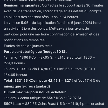
Remises manquantes :
Contactez le support après 30 minutes
avec l'ID de transaction, l'horodatage et les détails du compte.
La plupart des cas sont résolus sous 24 heures.
La version 5.95.1 de l'application (sortie le 5 janv. 2026) inclut
un suivi amélioré des bonus. Mettez-la à jour avant de
participer pour une meilleure confirmation de livraison et des
notifications en temps réel.
Études de cas de joueurs réels
Participant stratégique (budget 50 $) :
1er janv. : 1866 KCoin (27,65 $) = 2145,9 au total (1866 +
279,9 bonus)
15 janv. : 1031 KCoin (14,80 $) = 1185,65 au total (1031 +
154,65 bonus)
Total : 3331,55 KCoin pour 42,45 $ = 1,27 ¢ effectif (14 % de
mieux que le gros standard)
Cumul maximal pour nouvel acheteur :
1er janv. : Achat unique de 5597 KCoin (82,97 $)
5597 base + 839,55 Coins Feast (15 %) + 1119,4 premier achat