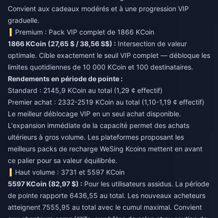
Convient aux cadeaux modérés et à une progression VIP
graduelle.
Premium : Pack VIP complet de 1866 KCoin
1866 KCoin (27,65 $ / 38,56 S$) :
Intersection de valeur
optimale. Cible exactement le seuil VIP complet — débloque les
limites quotidiennes de 10 000 KCoin et 100 destinataires.
Rendements en période de pointe :
Standard : 2145,9 KCoin au total (1,29 ¢ effectif)
Premier achat : 2332-2519 KCoin au total (1,10-1,19 ¢ effectif)
Le meilleur déblocage VIP en un seul achat disponible.
L'expansion immédiate de la capacité permet des achats
ultérieurs à gros volume. Les plateformes proposant les
meilleurs packs de recharge WeSing Kcoins
mettent en avant
ce palier pour sa valeur équilibrée.
Haut volume : 3731 et 5597 KCoin
5597 KCoin (82,97 $) :
Pour les utilisateurs assidus. La période
de pointe rapporte 6436,55 au total. Les nouveaux acheteurs
atteignent 7555,95 au total avec le cumul maximal. Convient