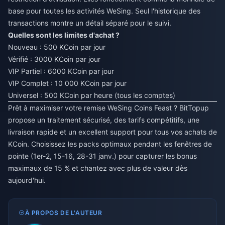
base pour toutes les activités WeSing. Seul l'historique des
transactions montre un détail séparé pour le suivi.
Quelles sont les limites d'achat ?
Nouveau : 500 KCoin par jour
Vérifié : 3000 KCoin par jour
VIP Partiel : 6000 KCoin par jour
VIP Complet : 10 000 KCoin par jour
Universel : 500 KCoin par heure (tous les comptes)
Prêt à maximiser votre remise WeSing Coins Feast ? BitTopup
propose un traitement sécurisé, des tarifs compétitifs, une
livraison rapide et un excellent support pour tous vos achats de
KCoin. Choisissez les packs optimaux pendant les fenêtres de
pointe (1er-2, 15-16, 28-31 janv.) pour capturer les bonus
maximaux de 15 % et chantez avec plus de valeur dès
aujourd'hui.
À PROPOS DE L'AUTEUR