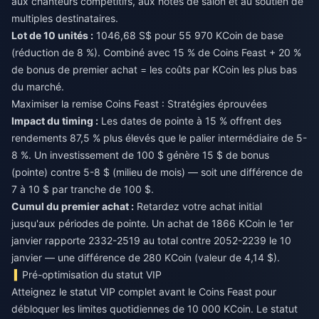
aux chanteurs compétitifs, aux hôtes de salon et au soutien de
multiples destinataires.
Lot de 10 unités :
1046,68 S$ pour 55 970 KCoin de base
(réduction de 8 %). Combiné avec 15 % de Coins Feast + 20 %
de bonus de premier achat = les coûts par KCoin les plus bas
du marché.
Maximiser la remise Coins Feast : Stratégies éprouvées
Impact du timing :
Les dates de pointe à 15 % offrent des
rendements 87,5 % plus élevés que le palier intermédiaire de 5-
8 %. Un investissement de 100 $ génère 15 $ de bonus
(pointe) contre 5-8 $ (milieu de mois) — soit une différence de
7 à 10 $ par tranche de 100 $.
Cumul du premier achat :
Retardez votre achat initial
jusqu'aux périodes de pointe. Un achat de 1866 KCoin le 1er
janvier rapporte 2332-2519 au total contre 2052-2239 le 10
janvier — une différence de 280 KCoin (valeur de 4,14 $).
Pré-optimisation du statut VIP
Atteignez le statut VIP complet avant le Coins Feast pour
débloquer les limites quotidiennes de 10 000 KCoin. Le statut