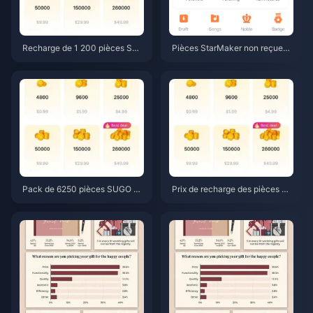
Recharge de 1 200 pièces SU
Pièces StarMaker non reçues
GO au prix revendeur de 0,75 $
après paiement ? Guide de rés
(Vérification des prix de juin 20
olution et de récupération pour
26)
juin 2026
Pack de 6250 pièces SUGO à
Prix de recharge des pièces SU
3,77 $ chez un revendeur : est
GO en juin 2026 : un revendeur
-ce que ça vaut le coup ? (Juin
est-il vraiment moins cher que
2026)
la boutique officielle ?