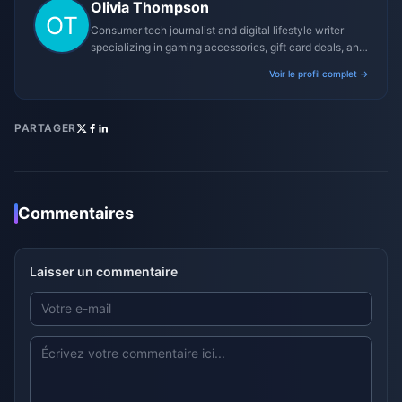
Olivia Thompson
Consumer tech journalist and digital lifestyle writer
specializing in gaming accessories, gift card deals, and
platform reviews.
Voir le profil complet →
PARTAGER
Commentaires
Laisser un commentaire