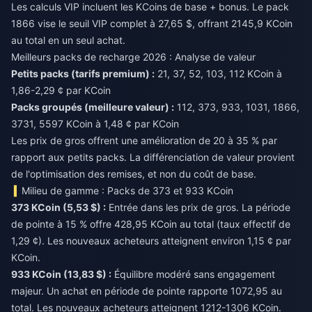
Les calculs VIP incluent les KCoins de base + bonus. Le pack
1866 vise le seuil VIP complet à 27,65 $, offrant 2145,9 KCoin
au total en un seul achat.
Meilleurs packs de recharge 2026 : Analyse de valeur
Petits packs (tarifs premium) :
21, 37, 52, 103, 112 KCoin à
Packs groupés (meilleure valeur) :
112, 373, 933, 1031, 1866,
3731, 5597 KCoin à 1,48 ¢ par KCoin
Les prix de gros offrent une amélioration de 20 à 35 % par
rapport aux petits packs. La différenciation de valeur provient
de l'optimisation des remises, et non du coût de base.
Milieu de gamme : Packs de 373 et 933 KCoin
373 KCoin (5,53 $) :
Entrée dans les prix de gros. La période
de pointe à 15 % offre 428,95 KCoin au total (taux effectif de
1,29 ¢). Les nouveaux acheteurs atteignent environ 1,15 ¢ par
KCoin.
933 KCoin (13,83 $) :
Équilibre modéré sans engagement
majeur. Un achat en période de pointe rapporte 1072,95 au
total. Les nouveaux acheteurs atteignent 1212-1306 KCoin.