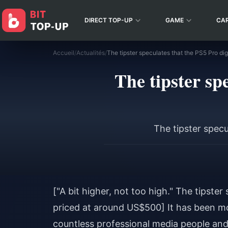
DIRECT TOP-UP
GAME
CA
Accueil
/
Actualités
/
The tipster sp
The tipster specu
["A bit higher, not too high." The tipste
priced at around US$500] It has been m
countless professional media people and 