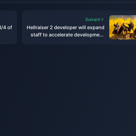
Suivant
3/4 of
Hellraiser 2 developer will expand
staff to accelerate development
rried
of new content for the game