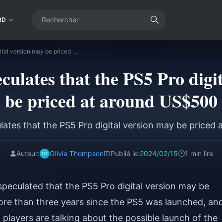
RD
The tipster speculates that the PS5 Pro digital version may be priced at around US$500
eculates that the PS5 Pro digi
be priced at around US$500
lates that the PS5 Pro digital version may be price
Auteur:
Olivia Thompson
Publié le:
2024/02/15
1 min lire
r speculated that the PS5 Pro digital version may be
ore than three years since the PS5 was launched, an
players are talking about the possible launch of the