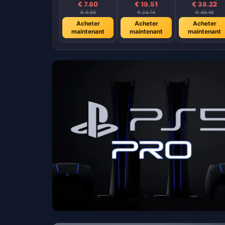
€ 7.80
€ 19.51
€ 38.22
€ 9.89
€ 24.74
€ 48.46
Acheter
Acheter
Acheter
maintenant
maintenant
maintenant