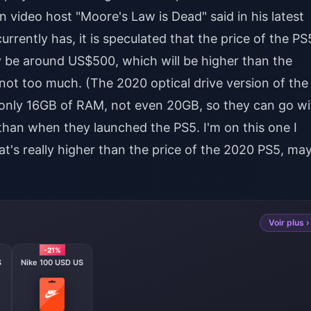
 video host "Moore's Law is Dead" said in his latest
rrently has, it is speculated that the price of the PS
y be around US$500, which will be higher than the
ut not too much. (The 2020 optical drive version of the
ill only 16GB of RAM, not even 20GB, so they can go w
han when they launched the PS5. I'm on this one I
t's really higher than the price of the 2020 PS5, ma
Voir plus ›
-21%
S
Nike 100 USD US