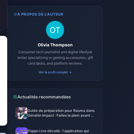
À PROPOS DE L'AUTEUR
Olivia Thompson
Consumer tech journalist and digital lifestyle
writer specializing in gaming accessories, gift
card deals, and platform reviews.
Voir le profil complet →
Actualités recommandées
Guide de préparation pour Rauma dans
Genshin Impact : Faites le plein avant la
sortie de la 6.0 pour éviter les regrets
Poppo Live dévoilé : l'application qui