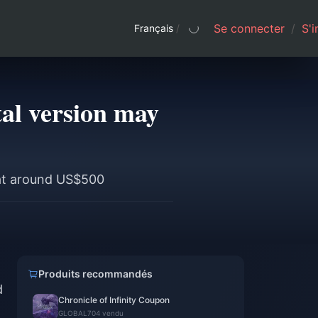
Se connecter
/
S'i
Français
/
tal version may
d at around US$500
Produits recommandés
d
Chronicle of Infinity Coupon
GLOBAL
704 vendu