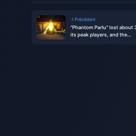
Précédent
"Phantom Parlu" lost about 
its peak players, and the
developer said it was not wo
at all