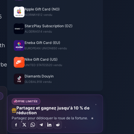
Apple Gift Card (NO)
NORWAY
612 vendu
5
StarzPlay Subscription (DZ)
ALGERIA
514 vendu
Eneba Gift Card (EU)
ith
EUROPEAN UNION
650 vendu
Nike Gift Card (US)
ybe
UNITED STATES
520 vendu
Diamants Douyin
GLOBAL
918 vendu
OFFRE LIMITÉE
Partagez et gagnez jusqu'à 10 % de
réduction
Partagez pour débloquer la roue de la fortune.