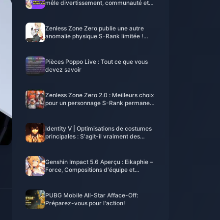
mêle divertissement, communauté et
argent
Zenless Zone Zero publie une autre
anomalie physique S-Rank limitée !
Lady Bunny Alice s'avère être une
vieille amie de Lucy ?
Pièces Poppo Live : Tout ce que vous
devez savoir
Zenless Zone Zero 2.0 : Meilleurs choix
pour un personnage S-Rank permanent
gratuit et W-Engine
Identity V | Optimisations de costumes
principales : S'agit-il vraiment des
mêmes personnages ?
Genshin Impact 5.6 Aperçu : Eikaphie –
Force, Compositions d'équipe et
Recommandations d'invocation
PUBG Mobile All-Star Afface-Off:
Préparez-vous pour l'action!