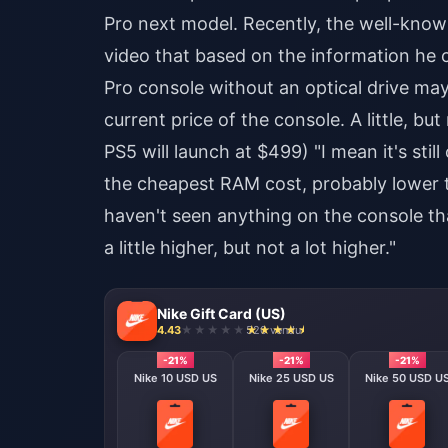
Pro next model. Recently, the well-known
video that based on the information he cu
Pro console without an optical drive ma
current price of the console. A little, b
PS5 will launch at $499) "I mean it's st
the cheapest RAM cost, probably lower t
haven't seen anything on the console tha
a little higher, but not a lot higher."
Nike Gift Card (US)
4.43
520 vendu
-21%
-21%
-21%
Nike 10 USD US
Nike 25 USD US
Nike 50 USD U