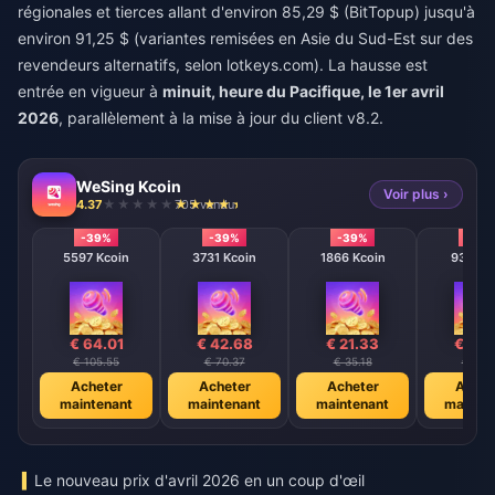
régionales et tierces allant d'environ 85,29 $ (BitTopup) jusqu'à
environ 91,25 $ (variantes remisées en Asie du Sud-Est sur des
revendeurs alternatifs, selon lotkeys.com). La hausse est
entrée en vigueur à
minuit, heure du Pacifique, le 1er avril
2026
, parallèlement à la mise à jour du client v8.2.
WeSing Kcoin
Voir plus ›
4.37
705 vendu
-39%
-39%
-39%
-39
5597 Kcoin
3731 Kcoin
1866 Kcoin
933 Kc
€ 64.01
€ 42.68
€ 21.33
€ 10.
€ 105.55
€ 70.37
€ 35.18
€ 17.6
Acheter
Acheter
Acheter
Achet
maintenant
maintenant
maintenant
mainte
Le nouveau prix d'avril 2026 en un coup d'œil