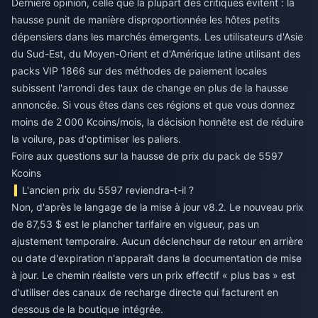
Dernière opinion, celle que la plupart des critiques évitent : la
hausse punit de manière disproportionnée les hôtes petits
dépensiers dans les marchés émergents. Les utilisateurs d'Asie
du Sud-Est, du Moyen-Orient et d'Amérique latine utilisant des
packs VIP 1866 sur des méthodes de paiement locales
subissent l'arrondi des taux de change en plus de la hausse
annoncée. Si vous êtes dans ces régions et que vous donnez
moins de 2 000 Kcoins/mois, la décision honnête est de réduire
la voilure, pas d'optimiser les paliers.
Foire aux questions sur la hausse de prix du pack de 5597
Kcoins
L'ancien prix du 5597 reviendra-t-il ?
Non, d'après le langage de la mise à jour v8.2. Le nouveau prix
de 87,53 $ est le plancher tarifaire en vigueur, pas un
ajustement temporaire. Aucun déclencheur de retour en arrière
ou date d'expiration n'apparaît dans la documentation de mise
à jour. Le chemin réaliste vers un prix effectif « plus bas » est
d'utiliser des canaux de recharge directe qui facturent en
dessous de la boutique intégrée.