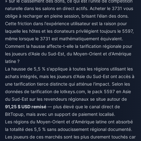
» sur le classement des dons, ce qui est l'unité de compétition
naturelle dans les salons en direct actifs. Acheter le 3731 vous
oblige à recharger en pleine session, brisant l'élan des dons.
Cette friction dans l'expérience utilisateur est la raison pour
laquelle les hôtes et les donateurs privilégient toujours le 5597,
même lorsque le 3731 est mathématiquement équivalent.
Comment la hausse affecte-t-elle la tarification régionale pour
les joueurs d'Asie du Sud-Est, du Moyen-Orient et d'Amérique
latine ?
La hausse de 5,5 % s'applique à toutes les régions utilisant les
achats intégrés, mais les joueurs d'Asie du Sud-Est ont accès à
une tarification tierce distincte qui atténue l'impact. Selon les
données de tarification de lotkeys.com, le pack 5597 en Asie
du Sud-Est sur les revendeurs régionaux se situe autour de
91,25 $ USD remisé
— plus élevé que le canal direct de
BitTopup, mais avec un support de paiement localisé.
Les régions du Moyen-Orient et d'Amérique latine ont absorbé
la totalité des 5,5 % sans adoucissement régional documenté.
Les joueurs de ces marchés sont les plus durement touchés car