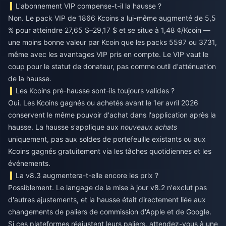
L'abonnement VIP compense-t-il la hausse ?
Non. Le pack VIP de 1866 Kcoins a lui-même augmenté de 5,5
% pour atteindre 27,65 $–29,17 $ et se situe à 1,48 ¢/Kcoin —
une moins bonne valeur par Kcoin que les packs 5597 ou 3731,
même avec les avantages VIP pris en compte. Le VIP vaut le
coup pour le statut de donateur, pas comme outil d'atténuation
de la hausse.
Les Kcoins pré-hausse sont-ils toujours valides ?
Oui. Les Kcoins gagnés ou achetés avant le 1er avril 2026
conservent le même pouvoir d'achat dans l'application après la
hausse. La hausse s'applique aux
nouveaux achats
uniquement, pas aux soldes de portefeuille existants ou aux
Kcoins gagnés gratuitement via les tâches quotidiennes et les
événements.
La v8.3 augmentera-t-elle encore les prix ?
Possiblement. Le langage de la mise à jour v8.2 n'exclut pas
d'autres ajustements, et la hausse était directement liée aux
changements de paliers de commission d'Apple et de Google.
Si ces plateformes réajustent leurs paliers, attendez-vous à une