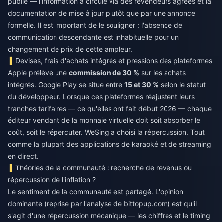
publié — l'information a circulé via des revendeurs agréés et la
documentation de mise à jour plutôt que par une annonce
formelle. Il est important de le souligner : l'absence de
communication descendante est inhabituelle pour un
changement de prix de cette ampleur.
Devises, frais d'achats intégrés et pressions des plateformes
Apple prélève une
commission de 30 %
sur les achats
intégrés. Google Play se situe entre
15 et 30 %
selon le statut
du développeur. Lorsque ces plateformes réajustent leurs
tranches tarifaires — ce qu'elles ont fait début 2026 — chaque
éditeur vendant de la monnaie virtuelle doit soit absorber le
coût, soit le répercuter. WeSing a choisi la répercussion. Tout
comme la plupart des applications de karaoké et de streaming
en direct.
Théories de la communauté : recherche de revenus ou
répercussion de l'inflation ?
Le sentiment de la communauté est partagé. L'opinion
dominante (reprise par l'analyse de bittopup.com) est qu'il
s'agit d'une répercussion mécanique — les chiffres et le timing