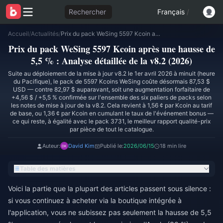
Rechercher
Français
/
Accueil
/
Actualités
/
Prix du pack WeSing 5597 Kcoin après une hausse de 5,5 % : Analyse détaillée de la v8.2 (2026)
Prix du pack WeSing 5597 Kcoin après une hausse de
5,5 % : Analyse détaillée de la v8.2 (2026)
Suite au déploiement de la mise à jour v8.2 le 1er avril 2026 à minuit (heure
du Pacifique), le pack de 5597 Kcoins WeSing coûte désormais 87,53 $
USD — contre 82,97 $ auparavant, soit une augmentation forfaitaire de
+4,56 $ / +5,5 % confirmée sur l'ensemble des six paliers de packs selon
les notes de mise à jour de la v8.2. Cela revient à 1,56 ¢ par Kcoin au tarif
de base, ou 1,36 ¢ par Kcoin en cumulant le taux de l'événement bonus —
ce qui reste, à égalité avec le pack 3731, le meilleur rapport qualité-prix
par pièce de tout le catalogue.
Auteur:
David Kim
Publié le:
2026/06/15
18 min lire
Table des matières
Voici la partie que la plupart des articles passent sous silence :
si vous continuez à acheter via la boutique intégrée à
l'application, vous ne subissez pas seulement la hausse de 5,5