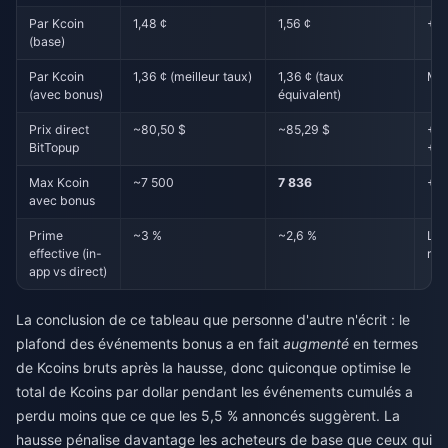
Par Kcoin
1,48 ¢
1,56 ¢
+0,
(base)
Par Kcoin
1,36 ¢ (meilleur taux)
1,36 ¢ (taux
Mai
(avec bonus)
équivalent)
Prix direct
~80,50 $
~85,29 $
+4,
BitTopup
+5,
Max Kcoin
~7 500
7 836
+33
avec bonus
Prime
~3 %
~2,6 %
Lég
effective (in-
réd
app vs direct)
La conclusion de ce tableau que personne d'autre n'écrit : le
plafond des événements bonus a en fait
augmenté
en termes
de Kcoins bruts après la hausse, donc quiconque optimise le
total de Kcoins par dollar pendant les événements cumulés a
perdu moins que ce que les 5,5 % annoncés suggèrent. La
hausse pénalise davantage les acheteurs de base que ceux qui