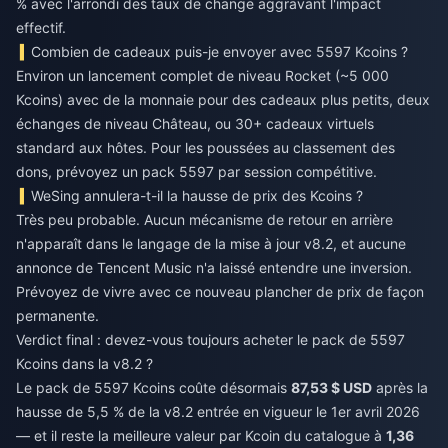
% avec l'arrondi des taux de change aggravant l'impact
effectif.
Combien de cadeaux puis-je envoyer avec 5597 Kcoins ?
Environ un lancement complet de niveau Rocket (~5 000
Kcoins) avec de la monnaie pour des cadeaux plus petits, deux
échanges de niveau Château, ou 30+ cadeaux virtuels
standard aux hôtes. Pour les poussées au classement des
dons, prévoyez un pack 5597 par session compétitive.
WeSing annulera-t-il la hausse de prix des Kcoins ?
Très peu probable. Aucun mécanisme de retour en arrière
n'apparaît dans le langage de la mise à jour v8.2, et aucune
annonce de Tencent Music n'a laissé entendre une inversion.
Prévoyez de vivre avec ce nouveau plancher de prix de façon
permanente.
Verdict final : devez-vous toujours acheter le pack de 5597
Kcoins dans la v8.2 ?
Le pack de 5597 Kcoins coûte désormais
87,53 $ USD
après la
hausse de 5,5 % de la v8.2 entrée en vigueur le 1er avril 2026
— et il reste la meilleure valeur par Kcoin du catalogue à
1,36