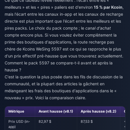
Ce que ce tableau révèle réellement : l'écart entre les «
meilleurs » et les « pires » paliers est d'environ
15 % par Kcoin
,
mais l'écart entre les canaux in-app et les canaux de recharge
directe est plus important que l'écart entre les meilleurs et les
pires packs. Le choix du pack compte ; le
canal d'achat
compte encore plus. Si vous voulez éviter complètement la
prime des boutiques d'applications, la route
recharge pas
chère de Kcoins WeSing 5597
est ce qui se rapproche le plus
d'un prix effectif pré-hausse que vous trouverez actuellement.
Comment le pack 5597 se compare-t-il avant et après la
hausse ?
C'est la question la plus posée dans les fils de discussion de la
communauté, et la plupart des articles la gâchent en
mélangeant les frais des boutiques d'applications dans le «
nouveau » prix. Voici la comparaison claire.
Métrique
Avant hausse (v8.1)
Après hausse (v8.2)
Ch
Prix USD (in-
82,97 $
87,53 $
+4,
app)
+5,