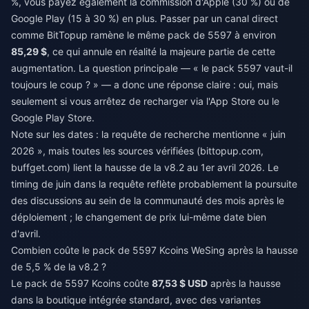
%, vous payez également la commission d'Apple (30 %) ou de
Google Play (15 à 30 %) en plus. Passer par un canal direct
comme BitTopup ramène le même pack de 5597 à environ
85,29 $
, ce qui annule en réalité la majeure partie de cette
augmentation. La question principale — « le pack 5597 vaut-il
toujours le coup ? » — a donc une réponse claire : oui, mais
seulement si vous arrêtez de recharger via l'App Store ou le
Google Play Store.
Note sur les dates : la requête de recherche mentionne « juin
2026 », mais toutes les sources vérifiées (bittopup.com,
buffget.com) lient la hausse de la v8.2 au 1er avril 2026. Le
timing de juin dans la requête reflète probablement la poursuite
des discussions au sein de la communauté des mois après le
déploiement ; le changement de prix lui-même date bien
d'avril.
Combien coûte le pack de 5597 Kcoins WeSing après la hausse
de 5,5 % de la v8.2 ?
Le pack de 5597 Kcoins coûte
87,53 $ USD
après la hausse
dans la boutique intégrée standard, avec des variantes