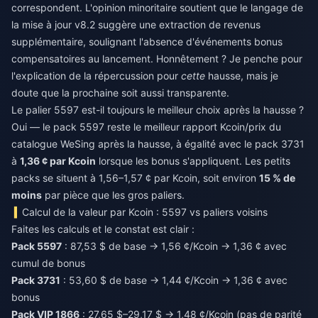
correspondent. L'opinion minoritaire soutient que le langage de
la mise à jour v8.2 suggère une extraction de revenus
supplémentaire, soulignant l'absence d'événements bonus
compensatoires au lancement. Honnêtement ? Je penche pour
l'explication de la répercussion pour
cette
hausse, mais je
doute que la prochaine soit aussi transparente.
Le palier 5597 est-il toujours le meilleur choix après la hausse ?
Oui — le pack 5597 reste le meilleur rapport Kcoin/prix du
catalogue WeSing après la hausse, à égalité avec le pack 3731
à
1,36 ¢ par Kcoin
lorsque les bonus s'appliquent. Les petits
packs se situent à 1,56–1,57 ¢ par Kcoin, soit environ
15 % de
moins
par pièce que les gros paliers.
Calcul de la valeur par Kcoin : 5597 vs paliers voisins
Faites les calculs et le constat est clair :
Pack 5597
: 87,53 $ de base → 1,56 ¢/Kcoin → 1,36 ¢ avec
cumul de bonus
Pack 3731
: 53,60 $ de base → 1,44 ¢/Kcoin → 1,36 ¢ avec
bonus
Pack VIP 1866
: 27,65 $–29,17 $ → 1,48 ¢/Kcoin (pas de parité