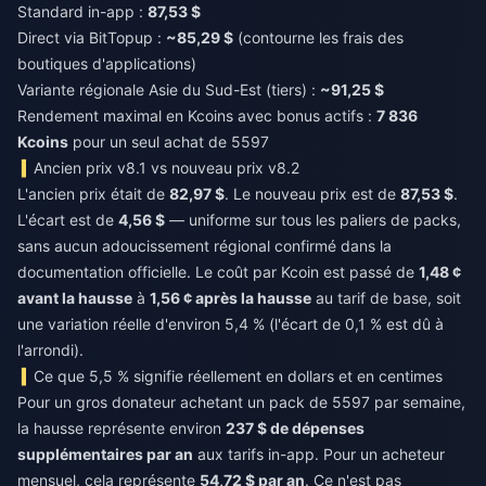
Standard in-app :
87,53 $
Direct via BitTopup :
~85,29 $
(contourne les frais des
boutiques d'applications)
Variante régionale Asie du Sud-Est (tiers) :
~91,25 $
Rendement maximal en Kcoins avec bonus actifs :
7 836
Kcoins
pour un seul achat de 5597
Ancien prix v8.1 vs nouveau prix v8.2
L'ancien prix était de
82,97 $
. Le nouveau prix est de
87,53 $
.
L'écart est de
4,56 $
— uniforme sur tous les paliers de packs,
sans aucun adoucissement régional confirmé dans la
documentation officielle. Le coût par Kcoin est passé de
1,48 ¢
avant la hausse
à
1,56 ¢ après la hausse
au tarif de base, soit
une variation réelle d'environ 5,4 % (l'écart de 0,1 % est dû à
l'arrondi).
Ce que 5,5 % signifie réellement en dollars et en centimes
Pour un gros donateur achetant un pack de 5597 par semaine,
la hausse représente environ
237 $ de dépenses
supplémentaires par an
aux tarifs in-app. Pour un acheteur
mensuel, cela représente
54,72 $ par an
. Ce n'est pas