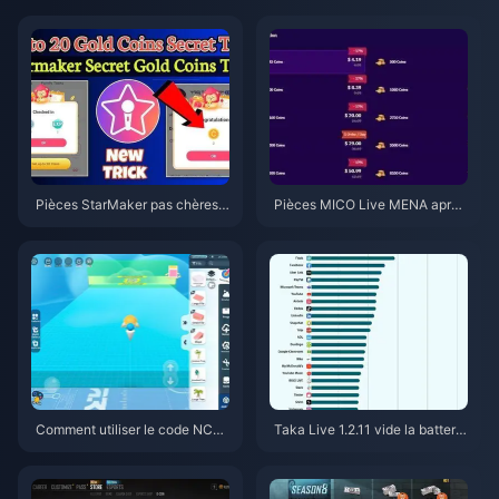
Pièces StarMaker pas chères p
Pièces MICO Live MENA après
our les auditions de Supernova
v5.2 : Les offres les moins chèr
X 2026 (12 à 23 % de réductio
es en 2026
n)
Comment utiliser le code NCR
Taka Live 1.2.11 vide la batterie
CKYT8EF pour obtenir des piè
rapidement après la mise à jour
ces Eggy gratuites (août 2026)
de juillet 2026 ? Causes et solu
tions