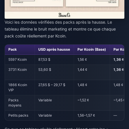
Voici les données vérifiées des packs après la hausse. Le
tableau élimine le bruit marketing et montre ce que chaque
pack coûte réellement par Kcoin.
Pack
USD après hausse
Par Kcoin (Base)
Par Kcoi
5597 Kcoin
87,53 $
1,56 ¢
1,36 ¢
3731 Kcoin
53,60 $
1,44 ¢
1,36 ¢
1866 Kcoin
27,65 $ – 29,17 $
1,48 ¢
1,48 ¢
VIP
Packs
Variable
~1,52 ¢
~1,45 ¢
moyens
Petits packs
Variable
1,56–1,57 ¢
—