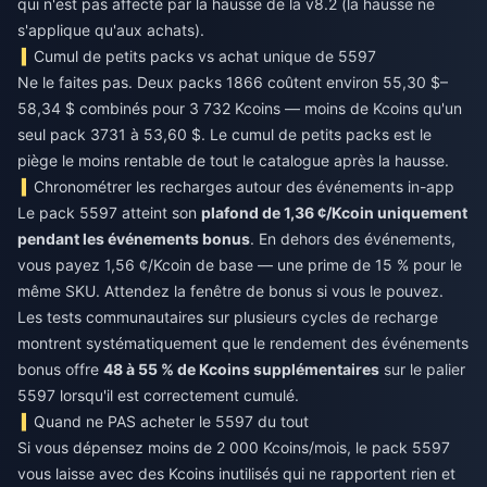
qui n'est pas affecté par la hausse de la v8.2 (la hausse ne
s'applique qu'aux achats).
Cumul de petits packs vs achat unique de 5597
Ne le faites pas. Deux packs 1866 coûtent environ 55,30 $–
58,34 $ combinés pour 3 732 Kcoins — moins de Kcoins qu'un
seul pack 3731 à 53,60 $. Le cumul de petits packs est le
piège le moins rentable de tout le catalogue après la hausse.
Chronométrer les recharges autour des événements in-app
Le pack 5597 atteint son
plafond de 1,36 ¢/Kcoin uniquement
pendant les événements bonus
. En dehors des événements,
vous payez 1,56 ¢/Kcoin de base — une prime de 15 % pour le
même SKU. Attendez la fenêtre de bonus si vous le pouvez.
Les tests communautaires sur plusieurs cycles de recharge
montrent systématiquement que le rendement des événements
bonus offre
48 à 55 % de Kcoins supplémentaires
sur le palier
5597 lorsqu'il est correctement cumulé.
Quand ne PAS acheter le 5597 du tout
Si vous dépensez moins de 2 000 Kcoins/mois, le pack 5597
vous laisse avec des Kcoins inutilisés qui ne rapportent rien et