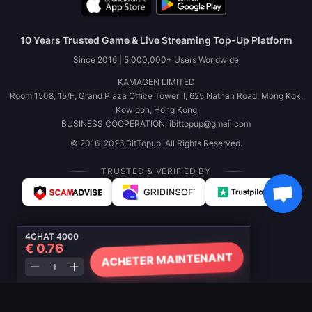
10 Years Trusted Game & Live Streaming Top-Up Platform
Since 2016 | 5,000,000+ Users Worldwide
KAMAGEN LIMITED
Room 1508, 15/F, Grand Plaza Office Tower II, 625 Nathan Road, Mong Kok,
Kowloon, Hong Kong
BUSINESS COOPERATION: ibittopup@gmail.com
© 2016-2026 BitTopup. All Rights Reserved.
TRUSTED & VERIFIED BY
4CHAT 4000
€ 0.76
ACHETER MAINTENANT