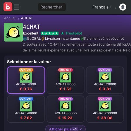
Rechercher
Français
/
Accueil
/
4CHAT
4CHAT
Excellent
Trustpilot
GLOBAL
Livraison instantanée
Paiement sûr et sécurisé
Discutez avec 4CHAT facilement et en toute sécurité via BitTopUp 
de la meilleure expérience avec une livraison rapide et fiable. Re
dès maintenant pour des offres exclusives et des réductions incroy
Sélectionner la valeur
70% OFF
70% OFF
70% OFF
4CHAT 4000
4CHAT 8000
4CHAT 20000
€ 0.76
€ 1.52
€ 3.81
70% OFF
70% OFF
70% OFF
4CHAT 40000
4CHAT 80000
4CHAT 200000
€ 7.62
€ 15.23
€ 38.08
Afficher plus
+3