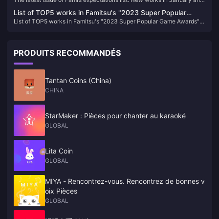
January and February are firmly at the top of the list
February are firmly at the top of the list
List of TOP5 works in Famitsu's "2023 Super Popular
List of TOP5 works in Famitsu's "2023 Super Popular Game Awards"
Game Awards" announced
announced
PRODUITS RECOMMANDÉS
Tantan Coins (China)
CHINA
StarMaker : Pièces pour chanter au karaoké
GLOBAL
Lita Coin
GLOBAL
MIYA - Rencontrez-vous. Rencontrez de bonnes v
oix Pièces
GLOBAL