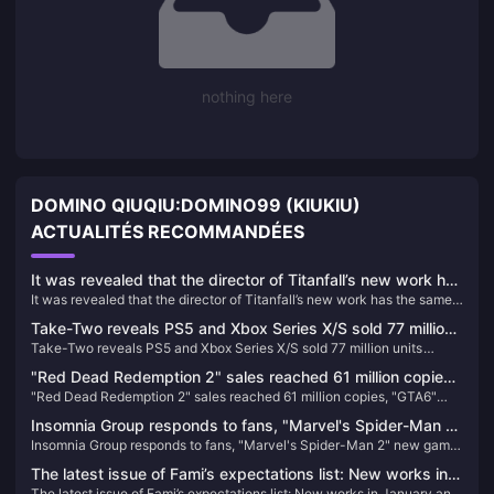
nothing here
DOMINO QIUQIU:DOMINO99 (KIUKIU)
ACTUALITÉS RECOMMANDÉES
It was revealed that the director of Titanfall’s new work has
It was revealed that the director of Titanfall’s new work has the same
the same world view as the IP, but it is not Titanfall 3.
world view as the IP, but it is not Titanfall 3.
Take-Two reveals PS5 and Xbox Series X/S sold 77 million
Take-Two reveals PS5 and Xbox Series X/S sold 77 million units
units combined
combined
"Red Dead Redemption 2" sales reached 61 million copies,
"Red Dead Redemption 2" sales reached 61 million copies, "GTA6"
"GTA6" may not be released until April 25
may not be released until April 25
Insomnia Group responds to fans, "Marvel's Spider-Man 2"
Insomnia Group responds to fans, "Marvel's Spider-Man 2" new game
new game + mode is coming soon
+ mode is coming soon
The latest issue of Fami’s expectations list: New works in
The latest issue of Fami’s expectations list: New works in January and