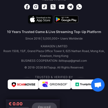
10 Years Trusted Game & Live Streaming Top-Up Platform
Since 2016 | 5,000,000+ Users Worldwide
KAMAGEN LIMITED
Room 1508, 15/F, Grand Plaza Office Tower II, 625 Nathan Road, Mong Kok,
Kowloon, Hong Kong
BUSINESS COOPERATION: ibittopup@gmail.com
© 2016-2026 BitTopup. All Rights Reserved.
TRUSTED & VERIFIED BY
€ 0.00
ÉPUISÉ