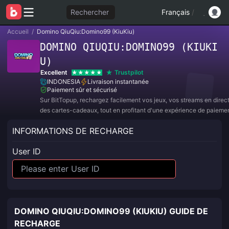
Rechercher
Français
/
Accueil
/
Domino QiuQiu:Domino99 (KiuKiu)
DOMINO QIUQIU:DOMINO99 (KIUKI
U)
Excellent
Trustpilot
INDONESIA
Livraison instantanée
Paiement sûr et sécurisé
Sur BitTopup, rechargez facilement vos jeux, vos streams en direc
des cartes-cadeaux, tout en profitant d'une expérience de paieme
et de superbes réductions !
INFORMATIONS DE RECHARGE
User ID
DOMINO QIUQIU:DOMINO99 (KIUKIU) GUIDE DE
RECHARGE