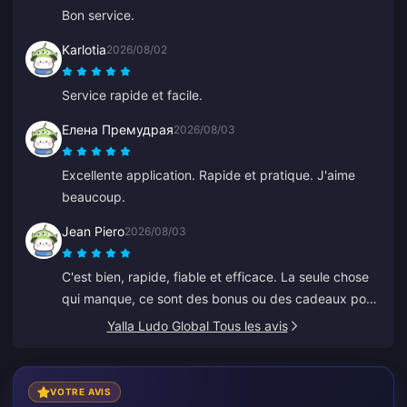
m'a guidé. Merci, continuez comme ça.
Bon service.
Karlotia
2026/08/02
Service rapide et facile.
Елена Премудрая
2026/08/03
Excellente application. Rapide et pratique. J'aime
beaucoup.
Jean Piero
2026/08/03
C'est bien, rapide, fiable et efficace. La seule chose
qui manque, ce sont des bonus ou des cadeaux pour
les recharges fréquentes.
Yalla Ludo Global Tous les avis
VOTRE AVIS