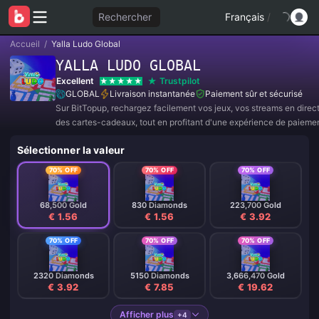
Rechercher
Français
/
Accueil
/
Yalla Ludo Global
YALLA LUDO GLOBAL
Excellent
Trustpilot
GLOBAL
Livraison instantanée
Paiement sûr et sécurisé
Sur BitTopup, rechargez facilement vos jeux, vos streams en direc
des cartes-cadeaux, tout en profitant d'une expérience de paieme
et de superbes réductions !
Sélectionner la valeur
70% OFF
70% OFF
70% OFF
68,500 Gold
830 Diamonds
223,700 Gold
€ 1.56
€ 1.56
€ 3.92
70% OFF
70% OFF
70% OFF
2320 Diamonds
5150 Diamonds
3,666,470 Gold
€ 3.92
€ 7.85
€ 19.62
Afficher plus
+4