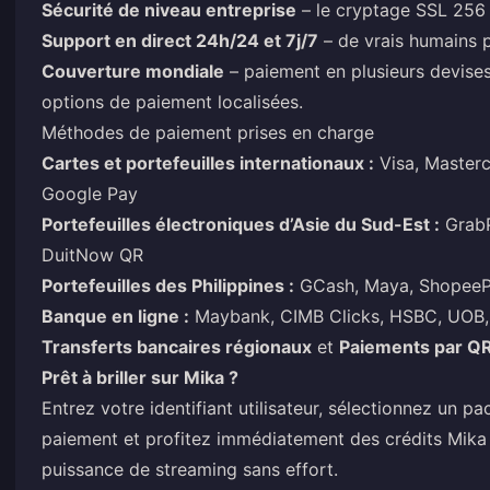
Sécurité de niveau entreprise
– le cryptage SSL 256 
Support en direct 24h/24 et 7j/7
– de vrais humains p
Couverture mondiale
– paiement en plusieurs devise
options de paiement localisées.
Méthodes de paiement prises en charge
Cartes et portefeuilles internationaux :
Visa, Masterc
Google Pay
Portefeuilles électroniques d’Asie du Sud-Est :
GrabP
DuitNow QR
Portefeuilles des Philippines :
GCash, Maya, ShopeeP
Banque en ligne :
Maybank, CIMB Clicks, HSBC, UOB, 
Transferts bancaires régionaux
et
Paiements par Q
Prêt à briller sur Mika ?
Entrez votre identifiant utilisateur, sélectionnez un 
paiement et profitez immédiatement des crédits Mika 
puissance de streaming sans effort.