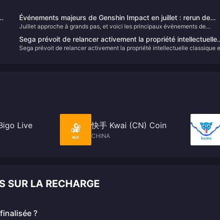
n
Événements majeurs de Genshin Impact en juillet : rerun de
Juillet approche à grands pas, et voici les principaux événements de
l'Archonte Pyro, bannière 5.8 confirmée, débuts d'Innefe
.
Genshin Impact à ne pas manquer ce mois-ci.
Sega prévoit de relancer activement la propriété intellectuelle
 et
Sega prévoit de relancer activement la propriété intellectuelle classique e
e
classique et de s'efforcer de revenir au sommet de l'industrie
de s'efforcer de revenir au sommet de l'industrie mondiale du jeu.
mondiale du jeu.
des
e
Bigo Live
快手 Kwai (CN) Coin
CHINA
S SUR LA RECHARGE
inalisée ?