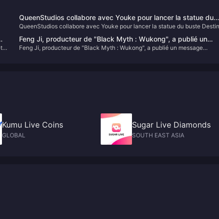
QueenStudios collabore avec Youke pour lancer la statue du
QueenStudios collabore avec Youke pour lancer la statue du buste Desti
buste Destiny Man 1/1 « Black Myth : Wukong »
Man 1/1 « Black Myth : Wukong »
Feng Ji, producteur de "Black Myth : Wukong", a publié un
t
Feng Ji, producteur de "Black Myth : Wukong", a publié un message
message répondant aux questions liées aux prix TGA.
répondant aux questions liées aux prix TGA.
Kumu Live Coins
Sugar Live Diamonds
GLOBAL
SOUTH EAST ASIA