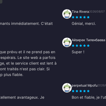
Tina Rivera
2026/08/07
amants immédiatement. C'était
Génial, merci.
Айзирек Тиленбаева
que prévu et il ne prend pas en
Super !
espérais. Le site web a parfois
, et le service client est lent à
t traités n'est pas clair. Si
 plus fiable.
perpetual Mpofu
2026/
t tellement avantageux. Je
Bon et fiable, je l'