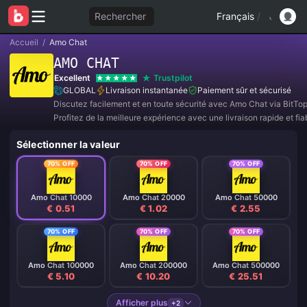
Rechercher
Français
/
Accueil
/
Amo Chat
AMO CHAT
Excellent
Trustpilot
GLOBAL
Livraison instantanée
Paiement sûr et sécurisé
Discutez facilement et en toute sécurité avec Amo Chat via BitTo
Profitez de la meilleure expérience avec une livraison rapide et fia
Rejoignez-nous dès maintenant pour des offres exclusives et des 
Sélectionner la valeur
incroyables ! ✨
70% OFF
70% OFF
70% OFF
Amo Chat 10000
Amo Chat 20000
Amo Chat 50000
€ 0.51
€ 1.02
€ 2.55
70% OFF
70% OFF
70% OFF
Amo Chat 100000
Amo Chat 200000
Amo Chat 500000
€ 5.10
€ 10.20
€ 25.51
Afficher plus
+2