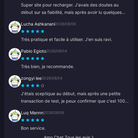
Super site pour recharger. J'avais des doutes au
début sur sa fiabilité, mais après avoir lu quelques
avis, j'ai acheté un petit montant. C'est arrivé en
Lucha Ashkanani
2026/08/06
moins de 2 minutes, donc je suis très satisfait.
Très pratique et facile à utiliser. J'en suis ravi.
Pablo Egioto
2026/08/04
Très bien, je recommande.
zongyi lee
2026/08/04
J'étais sceptique au début, mais après une petite
transaction de test, je peux confirmer que c'est 100
% fiable. Les prix sont bien moins chers que la
Luq Mannn
2026/08/06
moyenne et c'est une plateforme vraiment solide.
Tant que les prix restent les mêmes, c'est mon site de
Bon service.
référence.
Amo Chat Tous les avis