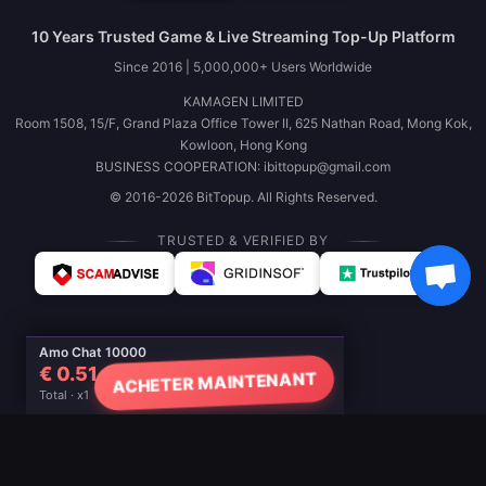
10 Years Trusted Game & Live Streaming Top-Up Platform
Since 2016 | 5,000,000+ Users Worldwide
KAMAGEN LIMITED
Room 1508, 15/F, Grand Plaza Office Tower II, 625 Nathan Road, Mong Kok,
Kowloon, Hong Kong
BUSINESS COOPERATION: ibittopup@gmail.com
© 2016-2026 BitTopup. All Rights Reserved.
TRUSTED & VERIFIED BY
Amo Chat 10000
€ 0.51
ACHETER MAINTENANT
Total · x1