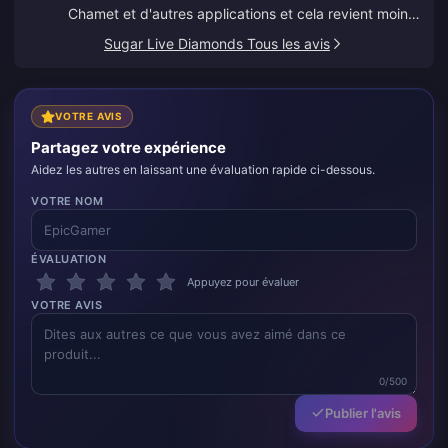
Chamet et d'autres applications et cela revient moins
cher que de recharger directement dans ces
Sugar Live Diamonds Tous les avis
applications.
VOTRE AVIS
Partagez votre expérience
Aidez les autres en laissant une évaluation rapide ci-dessous.
VOTRE NOM
ÉVALUATION
Appuyez pour évaluer
VOTRE AVIS
0/500
Publier l'avis