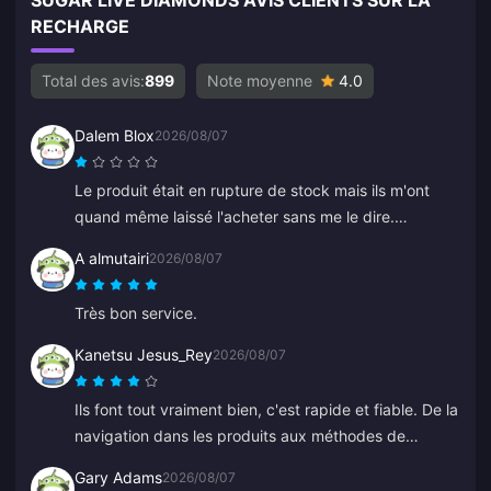
SUGAR LIVE DIAMONDS AVIS CLIENTS SUR LA
RECHARGE
Total des avis:
899
Note moyenne
4.0
Dalem Blox
2026/08/07
Le produit était en rupture de stock mais ils m'ont
quand même laissé l'acheter sans me le dire.
Maintenant, je dois attendre des heures ou même des
A almutairi
2026/08/07
jours pour un remboursement.
Très bon service.
Kanetsu Jesus_Rey
2026/08/07
Ils font tout vraiment bien, c'est rapide et fiable. De la
navigation dans les produits aux méthodes de
paiement, toute l'interface les place bien devant les
Gary Adams
2026/08/07
autres car elle évite beaucoup d'erreurs.