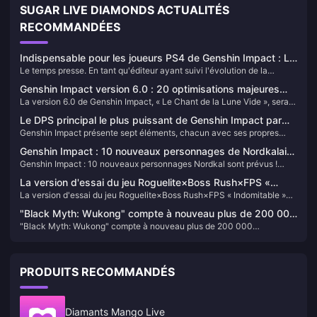
SUGAR LIVE DIAMONDS ACTUALITÉS
RECOMMANDÉES
Indispensable pour les joueurs PS4 de Genshin Impact : Le
Le temps presse. En tant qu'éditeur ayant suivi l'évolution de la
guide de migration parfait avant la fermeture des serveurs
politique multiplateforme de Genshin Impact pendant plus de deux
en 2026
Genshin Impact version 6.0 : 20 optimisations majeures
ans, je dois dire que l'arrêt des serveurs PS4 représente un défi
La version 6.0 de Genshin Impact, « Le Chant de la Lune Vide », sera
détaillées – La fonction de verrouillage d'artéfacts par set
considérable pour de nombreux joueurs. Mais pas de panique, nous
lancée le 10 septembre 2025 et inclura 20 optimisations majeures,
allons résoudre cela étape par étape.
est en ligne, les événements de Récits deviennent
Le DPS principal le plus puissant de Genshin Impact par
telles que le verrouillage d'artéfacts par set, la permanence des
permanents !
Genshin Impact présente sept éléments, chacun avec ses propres
élément — Feu féroce, Glace incontestée !
événements de Récits, l'extension de l'inventaire à 2400
personnages DPS principaux (carry) puissants. Aujourd'hui, nous
emplacements et la pré-configuration d'équipes pour les Profondeurs.
Genshin Impact : 10 nouveaux personnages de Nordkalai
allons examiner qui se trouve au sommet pour chaque élément.
Genshin Impact : 10 nouveaux personnages Nordkal sont prévus !
révélés ! Bannière double incontournable !
Double poussée principale, il faut absolument tirer ! Résumé des
La version d'essai du jeu Roguelite×Boss Rush×FPS «
avantages de l'aperçu 5.7 ! Refonte pure 5.8 !
La version d'essai du jeu Roguelite×Boss Rush×FPS « Indomitable »
Indomitable » est en ligne aujourd'hui
est en ligne aujourd'hui
"Black Myth: Wukong" compte à nouveau plus de 200 000
"Black Myth: Wukong" compte à nouveau plus de 200 000
utilisateurs Steam en ligne après deux mois
utilisateurs Steam en ligne après deux mois
PRODUITS RECOMMANDÉS
Diamants Mango Live