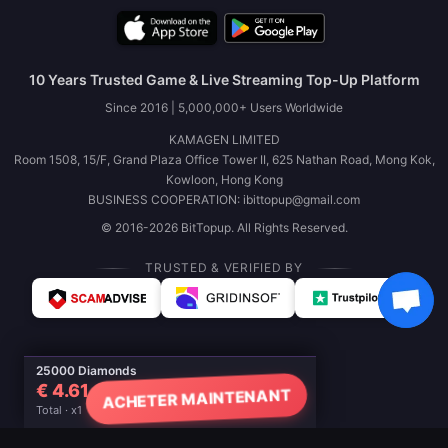
10 Years Trusted Game & Live Streaming Top-Up Platform
Since 2016 | 5,000,000+ Users Worldwide
KAMAGEN LIMITED
Room 1508, 15/F, Grand Plaza Office Tower II, 625 Nathan Road, Mong Kok,
Kowloon, Hong Kong
BUSINESS COOPERATION: ibittopup@gmail.com
© 2016-2026 BitTopup. All Rights Reserved.
TRUSTED & VERIFIED BY
25000 Diamonds
€ 4.61
ACHETER MAINTENANT
Total · x1