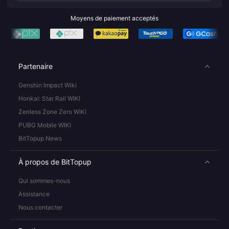
Moyens de paiement acceptés
Partenaire
Genshin Impact Wiki
Honkai: Star Rail WIKI
Zenless Zone Zero WIKI
PUBG Mobile WIKI
BitTopup News
À propos de BitTopup
Qui sommes-nous
Assistance
Nous contacter