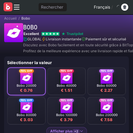
Rechercher
Français
/
Accueil
/
Bobo
BOBO
Excellent
Trustpilot
GLOBAL
Livraison instantanée
Paiement sûr et sécurisé
Discutez avec Bobo facilement et en toute sécurité grâce à BitTop
Profitez de la meilleure expérience avec une livraison rapide et fia
Rejoignez-nous dès maintenant pour des offres exclusives et des 
Sélectionner la valeur
incroyables ! ✨
70% OFF
70% OFF
70% OFF
Bobo 20000
Bobo 40000
Bobo 60000
€ 0.76
€ 1.51
€ 2.27
70% OFF
70% OFF
70% OFF
Bobo 80000
Bobo 100000
Bobo 200000
€ 3.03
€ 3.79
€ 7.58
Afficher plus
+2