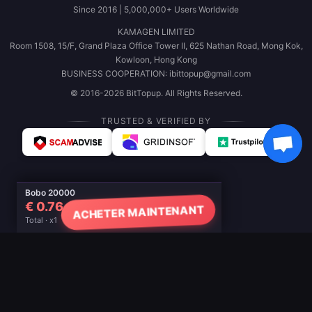
Since 2016 | 5,000,000+ Users Worldwide
KAMAGEN LIMITED
Room 1508, 15/F, Grand Plaza Office Tower II, 625 Nathan Road, Mong Kok,
Kowloon, Hong Kong
BUSINESS COOPERATION: ibittopup@gmail.com
© 2016-2026 BitTopup. All Rights Reserved.
TRUSTED & VERIFIED BY
Bobo 20000
€ 0.76
ACHETER MAINTENANT
Total · x1