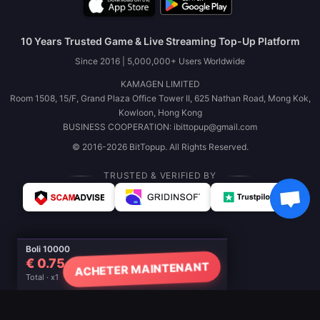
10 Years Trusted Game & Live Streaming Top-Up Platform
Since 2016 | 5,000,000+ Users Worldwide
KAMAGEN LIMITED
Room 1508, 15/F, Grand Plaza Office Tower II, 625 Nathan Road, Mong Kok,
Kowloon, Hong Kong
BUSINESS COOPERATION: ibittopup@gmail.com
© 2016-2026 BitTopup. All Rights Reserved.
TRUSTED & VERIFIED BY
Boli 10000
€ 0.75
ACHETER MAINTENANT
Total · x1