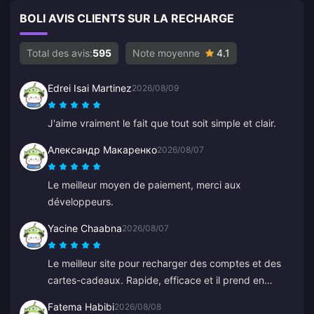
BOLI AVIS CLIENTS SUR LA RECHARGE
Total des avis:
595
Note moyenne
4.1
Edrei Isai Martinez
2026/08/09
J'aime vraiment le fait que tout soit simple et clair.
Александр Макаренко
2026/08/07
Le meilleur moyen de paiement, merci aux
développeurs.
Yacine Chaabna
2026/08/07
Le meilleur site pour recharger des comptes et des
cartes-cadeaux. Rapide, efficace et il prend en
charge plusieurs modes de paiement. J'ai essayé
Fatema Habibi
2026/08/08
d'autres sites mais BitTopup est le meilleur. Continuez