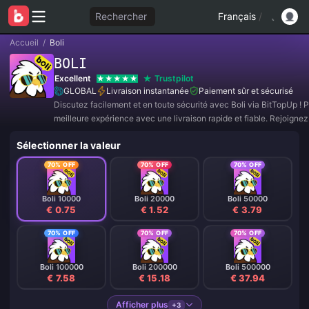
Rechercher
Français
/
Accueil
/
Boli
BOLI
Excellent
Trustpilot
GLOBAL
Livraison instantanée
Paiement sûr et sécurisé
Discutez facilement et en toute sécurité avec Boli via BitTopUp ! P
meilleure expérience avec une livraison rapide et fiable. Rejoigne
maintenant pour des offres exclusives et des réductions incroyable
Sélectionner la valeur
70% OFF
70% OFF
70% OFF
Boli 10000
Boli 20000
Boli 50000
€ 0.75
€ 1.52
€ 3.79
70% OFF
70% OFF
70% OFF
Boli 100000
Boli 200000
Boli 500000
€ 7.58
€ 15.18
€ 37.94
Afficher plus
+3