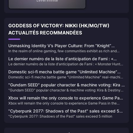
Level Infinite
GODDESS OF VICTORY: NIKKI (HK/MO/TW)
ACTUALITÉS RECOMMANDÉES
Unmasking Identity V’s Player Culture: From “Knight”
In the realm of online gaming, few communities exhibit as rich and
Avatars to Community Advocacy
evolving a culture as that of Identity V. Beyond its gothic aesthetics
Le dernier numéro de la liste d'anticipation de Fami : «
and asymmetrical gameplay, the game has cultivated a vibrant
Le dernier numéro de la liste d'anticipation de Fami : « Monster Hunter
Monster Hunter : Wildlands » revient en tête de liste
player-driven culture characterized by unique expressions, inside
: Wildlands » revient en tête de liste
jokes, and a strong sense of community.
Domestic sci-fi mecha battle game "Unlimited Machine"
Domestic sci-fi mecha battle game "Unlimited Machine" real-machine
real-machine demonstration announced, released in 2025
demonstration announced, released in 2025
"Gundam SEED" popular character & machine voting: Kira &
"Gundam SEED" popular character & machine voting: Kira & Destiny
Destiny Spec II temporarily ranked first
Spec II temporarily ranked first
Xbox will remain the only console to experience Game Pass
Xbox will remain the only console to experience Game Pass in the
in the future
future
"Cyberpunk 2077: Shadows of the Past" sales exceed 5
"Cyberpunk 2077: Shadows of the Past" sales exceed 5 million
million