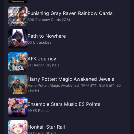
Punishing Gray Raven Rainbow Cards
600 Rainbow Cards (iOS)
Path to Nowhere
60 Ultracubes
AFK Journey
21 Dragon Crystals
Harry Potter: Magic Awakened Jewels
Harry Potter: Magic Awakened（哈利波特: 魔法觉醒）60
Jewels
Ensemble Stars Music ES Points
99 ES Points
Honkai: Star Rail
60 Oneiric Shard