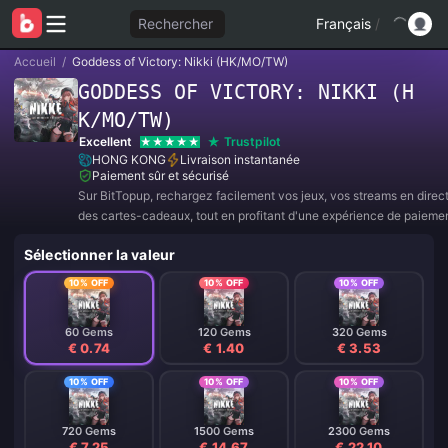
Rechercher
Français
/
Accueil
/
Goddess of Victory: Nikki (HK/MO/TW)
GODDESS OF VICTORY: NIKKI (H
K/MO/TW)
Excellent
Trustpilot
HONG KONG
Livraison instantanée
Paiement sûr et sécurisé
Sur BitTopup, rechargez facilement vos jeux, vos streams en direc
des cartes-cadeaux, tout en profitant d'une expérience de paieme
et de superbes réductions !
Sélectionner la valeur
10% OFF
10% OFF
10% OFF
60 Gems
120 Gems
320 Gems
€ 0.74
€ 1.40
€ 3.53
10% OFF
10% OFF
10% OFF
720 Gems
1500 Gems
2300 Gems
€ 7.25
€ 14.67
€ 22.10