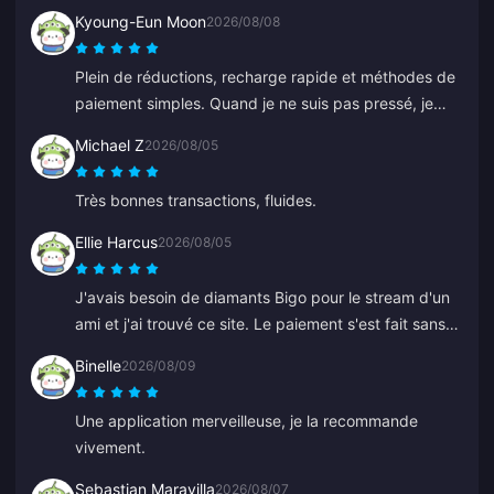
% fiable. Les prix sont bien moins chers que la
Kyoung-Eun Moon
2026/08/08
moyenne et c'est une plateforme vraiment solide.
Tant que les prix restent les mêmes, c'est mon site de
Plein de réductions, recharge rapide et méthodes de
référence.
paiement simples. Quand je ne suis pas pressé, je
continue à recharger petit à petit comme pour
Michael Z
2026/08/05
économiser. Super pour recharger des diamonds, j'en
ai parlé à plusieurs amis.
Très bonnes transactions, fluides.
Ellie Harcus
2026/08/05
J'avais besoin de diamants Bigo pour le stream d'un
ami et j'ai trouvé ce site. Le paiement s'est fait sans
problème et les diamants sont apparus tout de suite.
Binelle
2026/08/09
Une application merveilleuse, je la recommande
vivement.
Sebastian Maravilla
2026/08/07