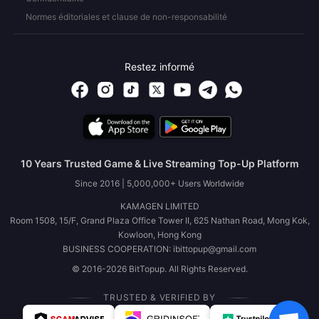
Normes éditoriales et clause de non-responsabilité
Restez informé
10 Years Trusted Game & Live Streaming Top-Up Platform
Since 2016 | 5,000,000+ Users Worldwide
KAMAGEN LIMITED
Room 1508, 15/F, Grand Plaza Office Tower II, 625 Nathan Road, Mong Kok,
Kowloon, Hong Kong
BUSINESS COOPERATION: ibittopup@gmail.com
© 2016-2026 BitTopup. All Rights Reserved.
TRUSTED & VERIFIED BY