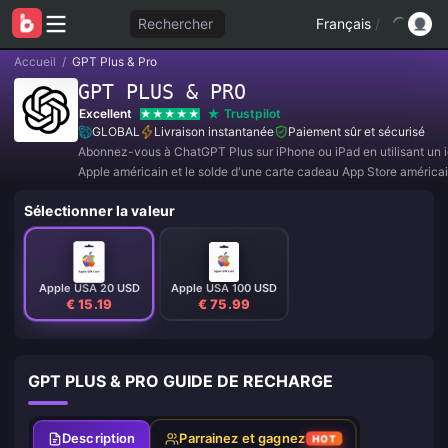
Rechercher
Français
/
Accueil
/
GPT Plus & Pro
GPT PLUS & PRO
Excellent
Trustpilot
GLOBAL
Livraison instantanée
Paiement sûr et sécurisé
Abonnez-vous à ChatGPT Plus sur iPhone ou iPad en utilisant un i
Apple américain et le solde d'une carte cadeau App Store américai
l'application officielle ChatGPT pour iOS.
Sélectionner la valeur
Apple USA 20 USD
Apple USA 100 USD
€ 15.19
€ 75.99
GPT PLUS & PRO GUIDE DE RECHARGE
Description
Parrainez et gagnez
HOT