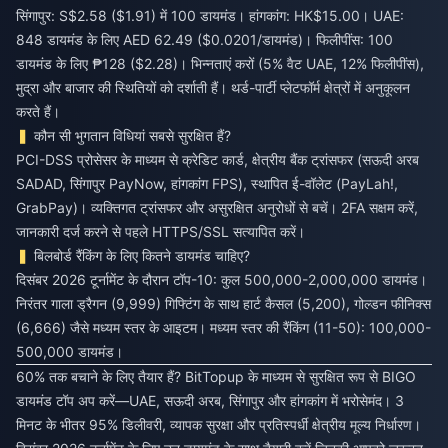
सिंगापुर: S$2.58 ($1.91) में 100 डायमंड। हांगकांग: HK$15.00। UAE:
848 डायमंड के लिए AED 62.49 ($0.0201/डायमंड)। फिलीपींस: 100
डायमंड के लिए ₱128 ($2.28)। भिन्नताएं करों (5% वैट UAE, 12% फिलीपींस),
मुद्रा और बाजार की स्थितियों को दर्शाती हैं। थर्ड-पार्टी प्लेटफॉर्म क्षेत्रों में अनुकूलन
करते हैं।
कौन सी भुगतान विधियां सबसे सुरक्षित हैं?
PCI-DSS प्रोसेसर के माध्यम से क्रेडिट कार्ड, क्षेत्रीय बैंक ट्रांसफर (सऊदी अरब
SADAD, सिंगापुर PayNow, हांगकांग FPS), स्थापित ई-वॉलेट (PayLah!,
GrabPay)। व्यक्तिगत ट्रांसफर और असुरक्षित अनुरोधों से बचें। 2FA सक्षम करें,
जानकारी दर्ज करने से पहले HTTPS/SSL सत्यापित करें।
बिलबोर्ड रैंकिंग के लिए कितने डायमंड चाहिए?
दिसंबर 2026 टूर्नामेंट के दौरान टॉप-10: कुल 500,000-2,000,000 डायमंड।
निरंतर गाला ड्रैगन (9,999) गिफ्टिंग के साथ हार्ट कैसल (5,200), गोल्डन फीनिक्स
(6,666) जैसे मध्यम स्तर के आइटम। मध्यम स्तर की रैंकिंग (11-50): 100,000-
500,000 डायमंड।
60% तक बचाने के लिए तैयार हैं? BitTopup के माध्यम से सुरक्षित रूप से BIGO
डायमंड टॉप अप करें—UAE, सऊदी अरब, सिंगापुर और हांगकांग में भरोसेमंद। 3
मिनट के भीतर 95% डिलीवरी, व्यापक सुरक्षा और प्रतिस्पर्धी क्षेत्रीय मूल्य निर्धारण।