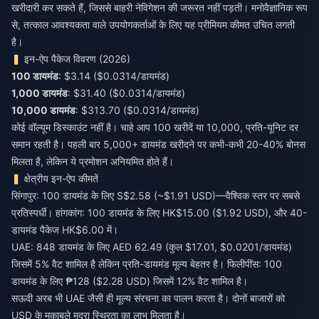
खरीदारी कर सकते हैं, जिससे बाहरी नेविगेशन की जरूरत नहीं पड़ती। मनोवैज्ञानिक रूप
से, तत्काल आवश्यकता वाले उपयोगकर्ताओं के लिए यह प्रीमियम कीमत उचित लगती
है।
इन-ऐप पैकेज विवरण (2026)
100 डायमंड
: $3.14 ($0.0314/डायमंड)
1,000 डायमंड
: $31.40 ($0.0314/डायमंड)
10,000 डायमंड
: $313.70 ($0.0314/डायमंड)
कोई वॉल्यूम डिस्काउंट नहीं है। चाहे आप 100 खरीदें या 10,000, प्रति-यूनिट दर
समान रहती है। पहली बार 5,000+ डायमंड खरीदने पर कभी-कभी 20-40% बोनस
मिलता है, लेकिन ये प्रमोशन अनियमित होते हैं।
क्षेत्रीय इन-ऐप कीमतें
सिंगापुर: 100 डायमंड के लिए S$2.58 (~$1.91 USD)—वैश्विक स्तर पर सबसे
प्रतिस्पर्धी। हांगकांग: 100 डायमंड के लिए HK$15.00 ($1.92 USD), और 40-
डायमंड पैकेज HK$6.00 में।
UAE: 848 डायमंड के लिए AED 62.49 (कुल $17.01, $0.0201/डायमंड)
जिसमें 5% वैट शामिल है लेकिन प्रति-डायमंड मूल्य बेहतर है। फिलीपींस: 100
डायमंड के लिए ₱128 ($2.28 USD) जिसमें 12% वैट शामिल है।
सऊदी अरब भी UAE जैसी ही मूल्य संरचना का पालन करता है। दोनों बाजारों को
USD के मुकाबले मुद्रा स्थिरता का लाभ मिलता है।