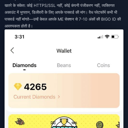
खतरे के संकेत: कोई HTTPS/SSL नहीं, कोई कंपनी पंजीकरण नहीं, व्यक्तिगत
अकाउंट में भुगतान, डिलीवरी के लिए आपके पासवर्ड की मांग। वैध प्लेटफॉर्म कभी भी
पासवर्ड नहीं मांगते—उन्हें केवल आपके ME सेक्शन से 7-10 अंकों की BIGO ID की
आवश्यकता होती है।