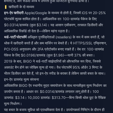
क्षमताएं हैं, और सऊदी अरब में उभरता हुआ डिजिटल बुनियादी ढांचा है।
खरीदारी के दो माध्यम
इन-ऐप खरीदारी
Apple/Google के माध्यम से होती है, जिसमें iOS पर 20-25%
प्लेटफॉर्म शुल्क शामिल होता है। आधिकारिक दर: 100-डायमंड पैकेज के लिए
$0.0314/डायमंड (कुल $3.14)। यह आसान एकीकरण, तत्काल डिलीवरी और
आधिकारिक रिकॉर्ड तो देता है—लेकिन महंगा पड़ता है।
थर्ड-पार्टी प्लेटफॉर्म
अधिकृत पुनर्विक्रेताओं (resellers) के रूप में काम करते हैं, जो
थोक में खरीदारी करते हैं और कम मार्जिन पर बेचते हैं। ये HTTPS/SSL एन्क्रिप्शन,
PCI-DSS अनुपालन और 2FA प्रोटोकॉल बनाए रखते हैं। वेब दर: 100-डायमंड
पैकेज के लिए $0.0196/डायमंड (कुल $1.96)—यानी 37% की बचत।
2019 के बाद, BIGO ने थर्ड-पार्टी साझेदारियों को औपचारिक रूप दिया, जिससे
अकाउंट बैन होने का जोखिम शून्य हो गया। वैध प्लेटफॉर्म 95% ऑर्डर 3 मिनट के
भीतर डिलीवर कर देते हैं, जो इन-ऐप स्पीड के बराबर है लेकिन काफी बचत के साथ।
इन-ऐप डायमंड मूल्य संरचना
आधिकारिक BIGO ऐप स्थानीय मुद्रा समायोजन के साथ मानकीकृत मूल्य निर्धारण का
उपयोग करता है। आधार दर: $0.0314/डायमंड लगातार लागू होती है। 100
डायमंड: $3.14। 10,000 डायमंड: $313.70—बिना किसी थोक छूट के रैखिक
मूल्य निर्धारण।
यह बचत के बजाय सुविधा को प्राथमिकता देता है। उपयोगकर्ता गिफ्टिंग के दौरान ही