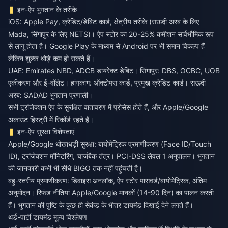
इन-ऐप भुगतान के तरीके
iOS: Apple Pay, क्रेडिट/डेबिट कार्ड, क्षेत्रीय तरीके (सऊदी अरब के लिए
Mada, सिंगापुर के लिए NETS)। ऐप स्टोर का 20-25% कमीशन सार्वभौमिक रूप
से लागू होता है। Google Play के माध्यम से Android पर भी समान विकल्प हैं
लेकिन शुल्क थोड़े कम हो सकते हैं।
UAE: Emirates NBD, ADCB डायरेक्ट डेबिट। सिंगापुर: DBS, OCBC, UOB
एकीकरण और ई-वॉलेट। हांगकांग: ऑक्टोपस कार्ड, प्रमुख क्रेडिट कार्ड। सऊदी
अरब: SADAD भुगतान प्रणाली।
सभी ट्रांजेक्शन ऐप के सुरक्षित वातावरण में प्रोसेस होते हैं, और Apple/Google
अकाउंट हिस्ट्री में रिकॉर्ड रहते हैं।
इन-ऐप सुरक्षा विशेषताएं
Apple/Google धोखाधड़ी सुरक्षा: बायोमेट्रिक प्रमाणीकरण (Face ID/Touch
ID), ट्रांजेक्शन मॉनिटरिंग, चार्जबैक तंत्र। PCI-DSS लेवल 1 अनुपालन। भुगतान
की जानकारी कभी भी सीधे BIGO तक नहीं पहुंचती है।
बहु-स्तरीय प्रमाणीकरण: डिवाइस अनलॉक, ऐप स्टोर पासवर्ड/बायोमेट्रिक, अंतिम
अनुमोदन। रिफंड नीतियां Apple/Google मानकों (14-90 दिन) का पालन करती
हैं। भुगतान की पुष्टि के कुछ ही सेकंड के भीतर डायमंड दिखाई देने लगते हैं।
थर्ड-पार्टी डायमंड मूल्य विश्लेषण