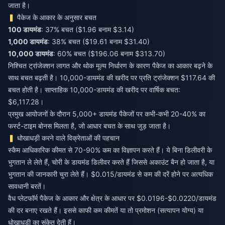
जाता है।
पैकेज के आकार के अनुसार बचत
100 डायमंड
: 37% बचत ($1.96 बनाम $3.14)
1,000 डायमंड
: 38% बचत ($19.61 बनाम $31.40)
10,000 डायमंड
: 60% बचत ($196.06 बनाम $313.70)
निश्चित ट्रांजेक्शन लागत और थोक मूल्य निर्धारण के कारण पैकेज का आकार बढ़ने के
साथ बचत बढ़ती है। 10,000-डायमंड की खरीद पर प्रति ट्रांजेक्शन $117.64 की
बचत होती है। साप्ताहिक 10,000-डायमंड की खरीद पर वार्षिक बचत:
$6,117.28।
प्रमुख आयोजनों के दौरान 5,000+ डायमंड पैकेजों पर कभी-कभी 20-40% का
फर्स्ट-टाइम बोनस मिलता है, जो आधार बचत के साथ जुड़ जाता है।
धोखाधड़ी करने वाले विक्रेताओं की पहचान
स्कैम आधिकारिक कीमत से 70-90% कम का विज्ञापन करते हैं। ये बिना डिलीवरी के
भुगतान ले लेते हैं, चोरी के डायमंड डिलीवर करते हैं जिससे अकाउंट बैन हो जाता है, या
भुगतान की जानकारी चुरा लेते हैं। $0.015/डायमंड से कम की दरें होने पर अत्यधिक
सावधानी बरतें।
वैध प्लेटफॉर्म पैकेज के आकार और क्षेत्र के आधार पर $0.0196-$0.0220/डायमंड
की दर बनाए रखते हैं। इससे काफी कम कीमतें या तो प्रमोशन (सत्यापन योग्य) या
धोखाधड़ी का संकेत देती हैं।