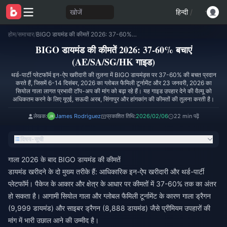
खोजें
हिन्दी
/
होम
/
समाचार
/
BIGO डायमंड की कीमतें 2026: 37-60% बचाएं (AE/SA/SG/HK गाइड)
BIGO डायमंड की कीमतें 2026: 37-60% बचाएं
(AE/SA/SG/HK गाइड)
थर्ड-पार्टी प्लेटफॉर्म इन-ऐप खरीदारी की तुलना में BIGO डायमंड्स पर 37-60% की बचत प्रदान
करते हैं, जिसमें 6-14 दिसंबर, 2026 का ग्लोबल फैमिली टूर्नामेंट और 23 जनवरी, 2026 का
सियोल गाला लागत प्रभावी टॉप-अप की मांग को बढ़ा रहे हैं। यह गाइड उपहार देने की वैल्यू को
अधिकतम करने के लिए यूएई, सऊदी अरब, सिंगापुर और हांगकांग की कीमतों की तुलना करती है।
लेखक:
James Rodriguez
प्रकाशित तिथि:
2026/02/06
22 min पढ़ें
विषय-सूची
गाला 2026 के बाद BIGO डायमंड की कीमतें
डायमंड खरीदने के दो मुख्य तरीके हैं: आधिकारिक इन-ऐप खरीदारी और थर्ड-पार्टी
प्लेटफॉर्म। पैकेज के आकार और क्षेत्र के आधार पर कीमतों में 37-60% तक का अंतर
हो सकता है। आगामी सियोल गाला और ग्लोबल फैमिली टूर्नामेंट के कारण गाला ड्रैगन
(9,999 डायमंड) और साइबर ड्रैगन (8,888 डायमंड) जैसे प्रीमियम उपहारों की
मांग में भारी उछाल आने की उम्मीद है।