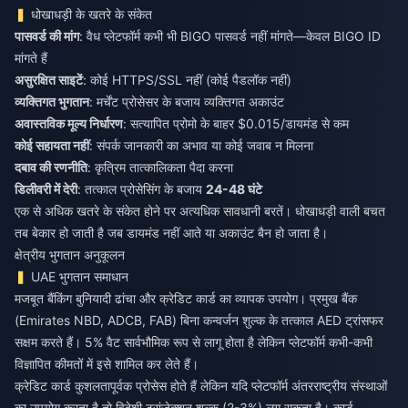
धोखाधड़ी के खतरे के संकेत
पासवर्ड की मांग
: वैध प्लेटफॉर्म कभी भी BIGO पासवर्ड नहीं मांगते—केवल BIGO ID
मांगते हैं
असुरक्षित साइटें
: कोई HTTPS/SSL नहीं (कोई पैडलॉक नहीं)
व्यक्तिगत भुगतान
: मर्चेंट प्रोसेसर के बजाय व्यक्तिगत अकाउंट
अवास्तविक मूल्य निर्धारण
: सत्यापित प्रोमो के बाहर $0.015/डायमंड से कम
कोई सहायता नहीं
: संपर्क जानकारी का अभाव या कोई जवाब न मिलना
दबाव की रणनीति
: कृत्रिम तात्कालिकता पैदा करना
डिलीवरी में देरी
: तत्काल प्रोसेसिंग के बजाय
24-48 घंटे
एक से अधिक खतरे के संकेत होने पर अत्यधिक सावधानी बरतें। धोखाधड़ी वाली बचत
तब बेकार हो जाती है जब डायमंड नहीं आते या अकाउंट बैन हो जाता है।
क्षेत्रीय भुगतान अनुकूलन
UAE भुगतान समाधान
मजबूत बैंकिंग बुनियादी ढांचा और क्रेडिट कार्ड का व्यापक उपयोग। प्रमुख बैंक
(Emirates NBD, ADCB, FAB) बिना कन्वर्जन शुल्क के तत्काल AED ट्रांसफर
सक्षम करते हैं। 5% वैट सार्वभौमिक रूप से लागू होता है लेकिन प्लेटफॉर्म कभी-कभी
विज्ञापित कीमतों में इसे शामिल कर लेते हैं।
क्रेडिट कार्ड कुशलतापूर्वक प्रोसेस होते हैं लेकिन यदि प्लेटफॉर्म अंतरराष्ट्रीय संस्थाओं
का उपयोग करता है तो विदेशी ट्रांजेक्शन शुल्क (2-3%) लग सकता है। कार्ड