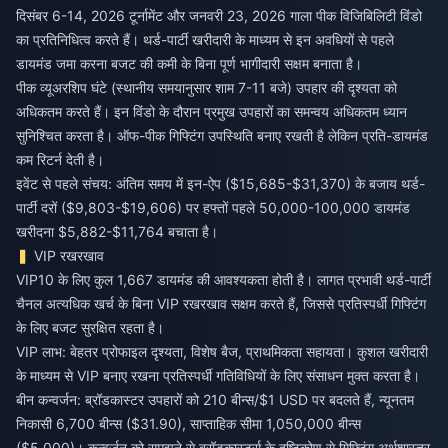
दिसंबर 6-14, 2026 टूर्नामेंट और जनवरी 23, 2026 गाला पीक विजिबिलिटी विंडो
का प्रतिनिधित्व करते हैं। थर्ड-पार्टी खरीदारी के माध्यम से इन अवधियों से पहले
डायमंड जमा करना बजट की कमी के बिना पूर्ण भागीदारी सक्षम बनाता है।
पीक व्यूअरशिप घंटे (स्थानीय समयानुसार शाम 7-11 बजे) उपहार की दृश्यता को
अधिकतम करते हैं। इन विंडो के दौरान प्रमुख उपहारों का समन्वय अधिकतम ध्यान
सुनिश्चित करता है। ऑफ-पीक गिफ्टिंग उपस्थिति बनाए रखती है लेकिन प्रति-डायमंड
कम रिटर्न देती है।
इवेंट से पहले संचय: अंतिम समय में इन-ऐप ($15,685-$31,370) के बजाय थर्ड-
पार्टी दरों ($9,803-$19,606) पर हफ्तों पहले 50,000-100,000 डायमंड
खरीदना $5,882-$11,764 बचाता है।
VIP रखरखाव
VIP10 के लिए कुल 1,667 डायमंड की आवश्यकता होती है। लागत प्रभावी थर्ड-पार्टी
चैनल अत्यधिक खर्च के बिना VIP रखरखाव सक्षम करते हैं, जिससे प्रतिस्पर्धी गिफ्टिंग
के लिए बजट सुरक्षित रहता है।
VIP लाभ: बेहतर प्रोफाइल दृश्यता, विशेष बैज, प्राथमिकता सहायता। कुशल खरीदारी
के माध्यम से VIP बनाए रखना प्रतिस्पर्धी गतिविधियों के लिए संसाधन मुक्त करता है।
बीन कन्वर्जन: ब्रॉडकास्टर उपहारों को 210 बीन्स/$1 USD पर बदलते हैं, न्यूनतम
निकासी 6,700 बीन्स ($31.90), साप्ताहिक सीमा 1,050,000 बीन्स
($5,000)। कन्वर्जन को समझने से ब्रॉडकास्टर्स के दृष्टिकोण से गिफ्टिंग अर्थशास्त्र