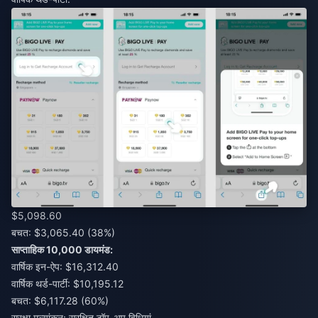
$5,098.60
बचत: $3,065.40 (38%)
साप्ताहिक 10,000 डायमंड:
वार्षिक इन-ऐप: $16,312.40
वार्षिक थर्ड-पार्टी: $10,195.12
बचत: $6,117.28 (60%)
सुरक्षा मूल्यांकन: सुरक्षित टॉप-अप विधियां