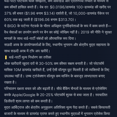
थर्ड-पार्टी प्लेटफॉर्म थोक समझौतों, कम ओवरहेड और प्रतिस्पर्धी स्थिति के माध्यम से
कम कीमतें हासिल करते हैं। वेब दर: $0.0196/डायमंड 100-डायमंड की खरीद पर
37% की बचत ($1.96 बनाम $3.14) दर्शाती है, जो 10,000-डायमंड पैकेज पर
60% तक बढ़ जाती है ($196.06 बनाम $313.70)।
ये BIGO के पार्टनर नेटवर्क के भीतर अधिकृत पुनर्विक्रेताओं के रूप में काम करते हैं—
वैध सेवाओं का उपयोग करने पर बैन का कोई जोखिम नहीं है। 2019 की नीति ने सुरक्षा
मानकों के साथ थर्ड-पार्टी संबंधों को औपचारिक रूप दिया।
सऊदी अरब के उपयोगकर्ताओं के लिए, स्थानीय भुगतान और क्षेत्रीय मुद्रा सहायता के
साथ
सऊदी अरब में टॉप अप खरीदें
।
थर्ड-पार्टी मूल्य निर्धारण का तरीका
थोक खरीदारी खुदरा दरों से 30-50% कम कीमत सक्षम बनाती है। जो प्लेटफॉर्म
मासिक 10M डायमंड खरीदते हैं, उन्हें ऐसी वॉल्यूम छूट मिलती है जो व्यक्तियों के लिए
उपलब्ध नहीं है। उच्च ट्रांजेक्शन वॉल्यूम कम मार्जिन के बावजूद लाभप्रदता बनाए
रखता है।
परिचालन दक्षता बचत को और बढ़ाती है। सीधे बैंकिंग चैनलों के माध्यम से प्रोसेसिंग
करके Apple/Google के 20-25% प्लेटफॉर्म शुल्क से बचा जाता है। स्वचालित
डिलीवरी श्रम लागत को कम करती है।
मुद्रा आर्बिट्राज और क्षेत्रीय अनुकूलन अतिरिक्त मूल्य पैदा करते हैं। सबसे किफायती
बाजारों के माध्यम से डायमंड प्राप्त करते हुए स्थानीय मुद्राओं में भुगतान प्रोसेस किया