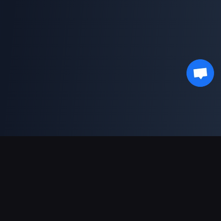
भुगतान सहायता
पार्टनर