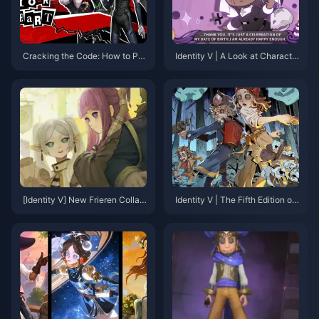
Cracking the Code: How to Pre
Identity V | A Look at Characte
dict Identity V"s Next Big Cross
rs That Are Hard to Collaborate
over
Due to Unique Anchor Points
[Identity V] New Frieren Collab
Identity V | The Fifth Edition of
oration Content Revealed! Log
PUBG? “Fairy Tale in the Wood
in to Get 10 Free Draws！
s” Game Mode Overview!