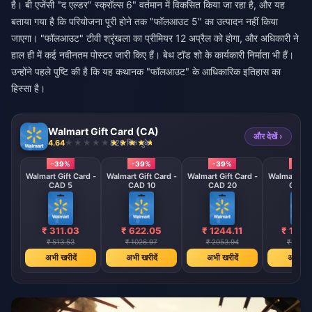
है। बी एजेंसी "द एल्डर" स्क्रॉल्स 6" वर्तमान में विकसित किया जा रहा है, और यह
बताया गया है कि परियोजना पूरी होने तक "फॉलआउट 5" का उत्पादन नहीं किया
जाएगा। "फॉलआउट" टीवी श्रृंखला का प्रीमियर 12 अप्रैल को होगा, और अधिकारी ने
हाल ही में कई नवीनतम पोस्टर जारी किए हैं। बेथ टॉड शो के कार्यकारी निर्माता भी हैं।
उन्होंने पहले पुष्टि की है कि यह कथानक "फॉलआउट" के आधिकारिक इतिहास का
हिस्सा है।
Walmart Gift Card (CA)
और देखें ›
4.64
820 बिक चुके
-39%
-39%
-39%
-39
Walmart Gift Card -
Walmart Gift Card -
Walmart Gift Card -
Walmart Gif
CAD 5
CAD 10
CAD 20
CAD 
₹ 311.03
₹ 622.05
₹ 1244.11
₹ 1866
₹ 513.53
₹ 1026.97
₹ 2053.94
₹ 3080.
अभी खरीदें
अभी खरीदें
अभी खरीदें
अभी खरी