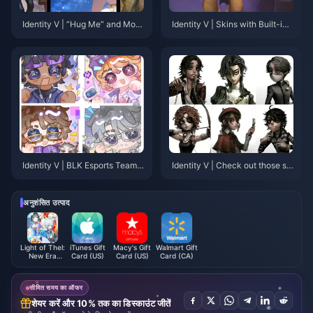
Identity V | “Hug Me” and More
Identity V | Skins with Built-in
Emotes Returning After Tomorr
Skill Effects — No Accessories
ow’s Update!
Needed!
Identity V | BLK Esports Team
Identity V | Check out those su
Character Art Revealed — Exq
rvival characters with true eye
uisite Details on Accessories a
settings!
nd Costumes!
अनुशंसित उत्पाद
Light of Thel:
iTunes Gift
Macy's Gift
Walmart Gift
New Era
Card (US)
Card (US)
Card (CA)
Crystal
सीमित समय का ऑफर
शेयर करें और 10% तक का डिस्काउंट जीतें