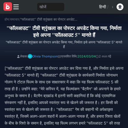
खोजें
हिन्दी
/
होम
/
समाचार
/
"फॉलआउट" टीवी श्रृंखला का पोस्टर अपडेट किया गया, निर्माता इसे अपना "फॉलआउट 5" मानते हैं
"फॉलआउट" टीवी श्रृंखला का पोस्टर अपडेट किया गया, निर्माता
इसे अपना "फॉलआउट 5" मानते हैं
"फॉलआउट" टीवी श्रृंखला का पोस्टर अपडेट किया गया, निर्माता इसे अपना "फॉलआउट 5" मानते
हैं
लेखक:
Olivia Thompson
प्रकाशित तिथि:
2024/03/04
2 min पढ़ें
["फॉलआउट" टीवी श्रृंखला का पोस्टर अपडेट कर दिया गया है, और निर्माता इसे अपना
"फॉलआउट 5" मानते हैं] "फॉलआउट" टीवी श्रृंखला के कार्यकारी निर्माता जोनाथन
नोलन ने टोटल फिल्म के साथ एक साक्षात्कार में कहा कि यह फिल्म फॉलआउट 5 की
तरह ही है। उन्होंने कहा: "मेरे करियर में, यह फिल्मांकन "बैटमैन" को अपनाने के हमारे
अनुभव के समान है। बैटमैन ब्रह्मांड में इतनी सारी कहानियां हैं कि कोई प्रामाणिक
संस्करण नहीं है, इसलिए आपको स्वतंत्र रूप से खेलने की जरूरत है। हर किसी को
स्वतंत्र रूप से खेलने की जरूरत है। "फॉलआउट" गेम की कहानी भी अपेक्षाकृत
स्वतंत्र है, जिसमें अलग-अलग शहरों में अलग-अलग नायक हैं, और हमारा रिश्ता खेलों
के बीच के रिश्ते के समान है, इसलिए यह फिल्म लगभग हमारे "फॉलआउट 5" की तरह