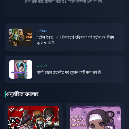
अभी तक कोई टिप्पणी नहीं है। पहली टिप्पणी आप ही करें।
पिछला
"टॉम्ब रेडर: I-III रीमास्टर्ड एडिशन" को स्टीम पर विशेष
प्रशंसा मिली
अगला
पॉप्पो लाइव इंटरनेट पर तूफान क्यों मचा रहा है!
अनुशंसित समाचार