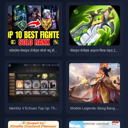
सर्वश्रेष्ठ मोबाइल लेजेंड्स सोलो क्यू हीरोज
मोबाइल लेजेंड्स आइटम बिल्ड गाइड 202
2025: एस-टियर गाइड
5: S38 मेटा में महारत हासिल करें
Identity V Echoes Top Up: The
Mobile Legends: Bang Bang H
Real Deal on Cheapest Method
ero Tier List (August 2025) and
s for Global Players (UID Serve
Ranked Optimization
r Guide 2025)