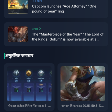
पिछला
Capcom launches "Ace Attorney" "One
pound of pear" ring
अगला
The "Masterpiece of the Year" "The Lord of
the Rings: Gollum" is now available at a
discount on "Bone" on Steam
अनुशंसित समाचार
मोबाइल लेजेंड्स मिथिक रैंक गाइड: 51.4
वानवान बिल्ड गाइड 2025: 59.81%
7% जीत दर युक्तियाँ
विन रेट मेटा सेटअप