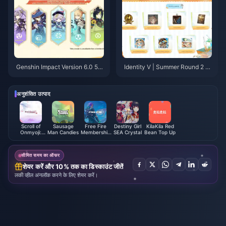
Genshin Impact Version 6.0 5th
Identity V | Summer Round 2 S
Anniversary: Your Complete Gu
kin Return & New Events Inco
ide to the Free 5-Star Selector
ming!
(And Why You Shouldn’t Mess
अनुशंसित उत्पाद
This Up)
Scroll of
Sausage
Free Fire
Destiny Girl
KilaKila Red
Onmyoji:
Man Candies
Membership
SEA Crystal
Bean Top Up
Sakura &
(TH)
Sword Gioks
सीमित समय का ऑफर
शेयर करें और 10% तक का डिस्काउंट जीतें
लकी व्हील अनलॉक करने के लिए शेयर करें।