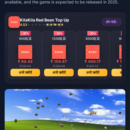
available, and the game is expected to be released in 2025.
KilaKila Red Bean Top Up
और देखें ›
4.53
892 बिक चुके
-21%
-21%
-21%
-21%
600红豆
1200红豆
3000红豆
9800
₹ 80.42
₹ 159.87
₹ 400.17
₹ 1308
₹ 101.74
₹ 203.48
₹ 507.72
₹ 1658.
अभी खरीदें
अभी खरीदें
अभी खरीदें
अभी खरी