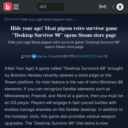
खोजें
हिन्दी
/
होम
/
समाचार
/
Hide your age! Meat pigeon retro survivor game "Desktop Survivor 98" opens Steam store page
Hide your age! Meat pigeon retro survivor game
"Desktop Survivor 98" opens Steam store page
Hide your age! Meat pigeon retro survivor game "Desktop Survivor 98"
opens Steam store page
लेखक:
Marcus Chen
प्रकाशित तिथि:
2024/12/17
1 min पढ़ें
[Hide Your Age] A game called "Desktop Survivors 98" brought
by Brandon Hesslau recently opened a store page on the
Steam platform. Its main feature is the use of retro Windows 98
elements. If you can recognize familiar elements such as
Minesweeper, Freecell, and Word at a glance, then you must be
an OG player. Players will engage in fast-paced battles with
endless barrage enemies on this familiar desktop. In addition to
the nostalgic style, this game also provides various weapon
upgrades. The "Desktop Survivor 98" trial demo is now