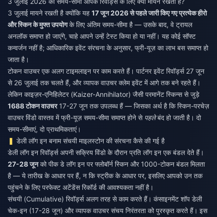
3 जुलाई 2026 की समय-सीमा आपके रिवॉर्ड्स के लिए क्यों मायने रखती है?
3 जुलाई मायने रखती है क्योंकि यह
17 जून 2026 से पहले जारी किए गए प्रत्येक हीरो
और स्किन के मुफ्त उपयोग
के लिए अंतिम समय-सीमा है — उसके बाद, वे ट्रायल
अनलॉक समाप्त हो जाएंगे, चाहे आपने उन्हें टेस्ट किया हो या नहीं। यह कोई सॉफ्ट
कन्वर्जन नहीं है; आधिकारिक इवेंट संरचना के अनुसार, फ्री-यूज़ का लाभ बस समाप्त हो
जाता है।
टोकन वाउचर एक अलग टाइमलाइन पर काम करते हैं। पार्टनर इवेंट रिवॉर्ड्स 27 जून
से 26 जुलाई तक चलते हैं, और व्यापक वाउचर क्लेम इवेंट में आगे तक बने रहते हैं।
लेकिन काइज़र-एनिहिलेटर (Kaizer-Annihilator) जैसी परमानेंट स्किन्स से जुड़े
1688 टोकन वाउचर
17-27 जून तक उपलब्ध हैं — जिसका अर्थ है कि स्किन-परचेज़
वाउचर विंडो वास्तव में फ्री-यूज़ समय-सीमा समाप्त होने से
पहले
बंद हो जाती है। दो
समय-सीमाएं, दो प्राथमिकताएं।
डेली लॉग इन बनाम संचयी माइलस्टोन की संरचना कैसे की गई है
डेली लॉग इन रिवॉर्ड्स अपनी सक्रिय विंडो के दौरान प्रति लॉग इन एक बंडल देते हैं।
27-28 जून
को पीक डे लॉग इन पर फ्लोबॉर्न स्किन और 1000-टोकन बंडल मिलता
है — ये तारीख के आधार पर हैं, न कि स्ट्रीक के आधार पर, इसलिए आपको उन तक
पहुंचने के लिए परफेक्ट अटेंडेंस रिकॉर्ड की आवश्यकता नहीं है।
संचयी (Cumulative) रिवॉर्ड्स अलग तरह से काम करते हैं। कंसाइनमेंट शॉप डेली
चेक-इन (17-28 जून) और व्यापक वाउचर संचय निरंतरता को पुरस्कृत करते हैं। इस