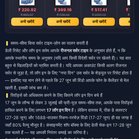
₹ 220.92
₹ 369.16
₹ 517.41
₹ 739
₹ 855.57
₹ 728.44
₹ 2001.13
₹ 2859
अभी खरीदें
अभी खरीदें
अभी खरीदें
अभी खरी
समय-सीमा किस सर्वर टाइम-ज़ोन का पालन करती है
डेली रिसेट और लॉग इन क्लेम आपके
रीजनल सर्वर टाइम
के अनुसार होते हैं, न कि
आपके स्थानीय समय के अनुसार (यदि आप किसी विदेशी सर्वर पर खेलते हैं)। यह बात
बहुत से खिलाड़ियों को भ्रमित करती है। यदि आपका अकाउंट किसी अलग रीजनल
सर्वर से जुड़ा है, तो लॉग इन के लिए "नया दिन" उस सर्वर के शेड्यूल पर रिसेट होता है
— इसलिए यह मान लेने से पहले कि 27 जून की विंडो आपके फोन के कैलेंडर से मेल
खाती है, इसकी जांच कर लें।
रिवॉर्ड्स को अधिकतम करने के लिए कितने लॉग इन दिन बचे हैं
17 जून के लॉन्च से लेकर 3 जुलाई की फ्री-यूज़ समय-सीमा तक, आपके पास रिवॉर्ड्स
हासिल करने के लिए लगभग
17 लॉग इन दिन
हैं। लेकिन वास्तव में, पीक डे क्लस्टर
(27-28 जून) और 1688-वाउचर स्किन-परचेज़ विंडो (17-27 जून) ही वह जगह है
जहाँ 80% वैल्यू मौजूद है। कंसाइनमेंट शॉप बॉक्स के लिए डेली चेक-इन 17-28 जून
तक चलते हैं — यह आपकी निरंतर कमाई का जरिया है।