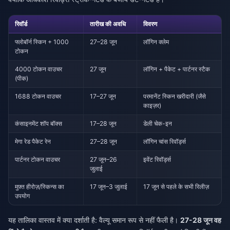
रिवॉर्ड
तारीख की अवधि
विवरण
फ्लोबॉर्न स्किन + 1000
27–28 जून
लॉगिन क्लेम
टोकन
4000 टोकन वाउचर
27 जून
लॉगिन + पैकेट + पार्टनर स्टैक
(पीक)
1688 टोकन वाउचर
17–27 जून
परमानेंट स्किन खरीदारी (जैसे
काइज़र)
कंसाइनमेंट शॉप बॉक्स
17–28 जून
डेली चेक-इन
मेगा रेड पैकेट रेन
27–28 जून
लॉगिन चांस रिवॉर्ड्स
पार्टनर टोकन वाउचर
27 जून–26
इवेंट रिवॉर्ड्स
जुलाई
मुफ़्त हीरोज़/स्किन्स का
17 जून–3 जुलाई
17 जून से पहले के सभी रिलीज़
उपयोग
यह तालिका वास्तव में क्या दर्शाती है: वैल्यू समान रूप से नहीं फैली है।
27-28 जून वह