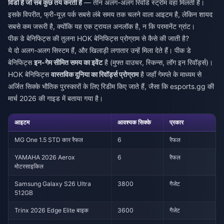
विंडो है जो सब कुछ तय करती है
— तीन अलग-अलग रिवॉर्ड स्ट्रीम वहां मिलती हैं।
इसके विपरीत, फ्री-यूज़ पर्क सबसे लंबे समय तक चलने वाला आइटम है, लेकिन शायद
सबसे कम जरूरी है, क्योंकि यह एक ट्रायल अनलॉक है, न कि परमानेंट ग्रांट।
पीक डे बेनिफिट्स की तुलना HOK बेनिफिट्स प्रोग्राम से कैसे की जाती है?
ये दो अलग-अलग सिस्टम हैं, और खिलाड़ी लगातार उन्हें मिला देते हैं। पीक डे
बेनिफिट्स
इन-गेम सीमित समय का इवेंट
है (मुफ्त वाउचर, स्किन्स, लॉग इन रिवॉर्ड्स)।
HOK बेनिफिट्स
वास्तविक दुनिया का रिवॉर्ड्स प्रोग्राम
है जहाँ गेमप्ले के माध्यम से
अर्जित सिक्के भौतिक पुरस्कारों के लिए रिडीम किए जाते हैं, जैसा कि esports.gg की
मार्च 2026 की गाइड में बताया गया है।
आइटम
आवश्यक सिक्के
प्रकार
MG One 1.5 STD कार रैफल
6
रैफल
YAMAHA 2026 Aerox
6
रैफल
मोटरसाइकिल
Samsung Galaxy S26 Ultra
3800
गैजेट
512GB
Trinx 2026 Edge Elite बाइक
3600
गैजेट