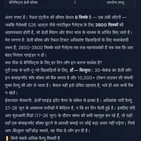
बेनिफिट्स डेली बॉक्स
1
उपभोग्य वस्तु
अंतर स्पष्ट है। रैफल एंट्रीज की कीमत केवल
6 सिक्के
है — एक लंबी लॉटरी —
जबकि गैलेक्सी S26 अल्ट्रा जैसे गारंटीकृत गैजेट्स के लिए
3800 सिक्कों
की
आवश्यकता होती है, जो डेली मिशन और शेयर चांस के माध्यम से अर्जित किए जाते हैं।
मेरा मानना है: डेली बॉक्स और रैफल टिकट अधिकांश खिलाड़ियों के लिए यथार्थवादी
लक्ष्य हैं; 3600-3800 सिक्के वाले गैजेट्स तब तक महत्वाकांक्षी हैं जब तक कि आप
बेहद निरंतर ग्राइंडर न हों।
क्या पीक डे बेनिफिट्स के लिए हर दिन लॉग इन करना सार्थक है?
पूरी तरह से फ्री-टू-प्ले खिलाड़ियों के लिए,
हाँ — बिल्कुल
। 30-सेकंड का डेली लॉग
इन कंसाइनमेंट शॉप बॉक्स को बैंक करता है और 10,000+ टोकन वाउचर की संचयी
मुफ्त वैल्यू की ओर ले जाता है। केवल यही इसे उचित ठहराता है, भले ही आप कभी रैंक
न खेलें।
ईमानदार चेतावनी:
डेली
ग्राइंड इवेंट बैनर के संकेत से हल्का है। अधिकांश भारी वैल्यू
27-28 जून के आसपास तारीखों में केंद्रित है, न कि हर दिन फैली हुई है। इसलिए यदि
आप शुरुआती विंडो (17-26 जून) के दौरान समय की कमी महसूस कर रहे हैं, तो यहाँ-
वहाँ एक कंसाइनमेंट बॉक्स छूटने से आपकी कमाई पर कोई बड़ा असर नहीं पड़ेगा। जिसे
आप
बिल्कुल नहीं
छोड़ सकते, वह पीक डे लॉग इन ही है।
किसे सबसे अधिक वैल्यू मिलती है