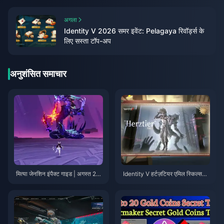
अगला
Identity V 2026 समर इवेंट: Pelagaya रिवॉर्ड्स के
लिए सस्ता टॉप-अप
अनुशंसित समाचार
मित्या जेनशिन इंपैक्ट गाइड | अगस्त 20
Identity V हर्टज़टियर एमिल स्किल्स
26
गाइड | अगस्त 2026