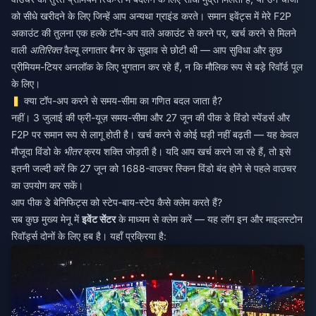
को सीधे खरीदने के लिए जिन्हें आप अन्यथा ग्राइंड करते। समान इवेंट्स में मेरे F2P
अकाउंट की तुलना एक हल्के टॉप-अप वाले अकाउंट से करने पर, खर्च करने से मिलने
वाली
अतिरिक्त
वैल्यू लगातार बैनर के सुझाव से छोटी थी — आप सुविधा और कुछ
प्रीमियम-टियर अनलॉक के लिए भुगतान कर रहे हैं, न कि मौलिक रूप से बड़े रिवॉर्ड पूल
के लिए।
क्या टॉप-अप करने से समय-सीमा का गणित बदल जाता है?
नहीं। 3 जुलाई की फ्री-यूज़ समय-सीमा और 27 जून की पीक डे विंडो स्पेंडर्स और
F2P पर समान रूप से लागू होती है। खर्च करने से कोई घड़ी नहीं बढ़ती — यह केवल
मौजूदा विंडो के
भीतर
क्रय शक्ति जोड़ती है। यदि आप खर्च करने जा रहे हैं, तो इसे
इतनी जल्दी करें कि 27 जून को 1688-वाउचर स्किन विंडो बंद होने से पहले वाउचर
का उपयोग कर सकें।
आप पीक डे बेनिफिट्स को स्टेप-बाय-स्टेप कैसे क्लेम करते हैं?
सब कुछ मुख्य मेनू में
इवेंट सेंटर
के माध्यम से क्लेम करें — यह लॉग इन और माइलस्टोन
रिवॉर्ड्स दोनों के लिए हब है। यहाँ प्रक्रिया है: