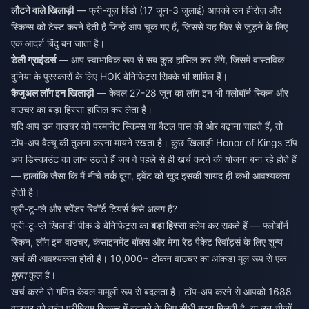
लौटने वाले खिलाड़ी
— फ्री-यूज़ विंडो (17 जून-3 जुलाई) आपको उन हीरोज़ और
स्किन्स को टेस्ट करने देती है जिन्हें आप चूक गए हैं, जिससे यह फिर से जुड़ने के लिए
एक आदर्श बिंदु बन जाता है।
डेली ग्राइंडर्स
— आप स्वाभाविक रूप से सब कुछ हासिल कर लेंगे, जिसमें वास्तविक
दुनिया के पुरस्कारों के लिए HOK बेनिफिट्स सिक्के भी शामिल हैं।
कैजुअल लॉग इन खिलाड़ी
— केवल 27-28 जून का लॉग इन भी फ्लोबॉर्न स्किन और
वाउचर का बड़ा हिस्सा हासिल कर लेता है।
यदि आप उन वाउचर को परमानेंट स्किन्स या बैटल पास की ओर बढ़ाना चाहते हैं, तो
टॉप-अप वैल्यू की तुलना करना मायने रखता है। कुछ खिलाड़ी
Honor of Kings टॉप
अप डिस्काउंट
का लाभ उठाते हैं जब वे पहले से ही खर्च करने की योजना बना रहे होते हैं
— हालांकि जैसा कि मैं नीचे तर्क दूंगा, इवेंट को खुद इसकी शायद ही कभी आवश्यकता
होती है।
फ्री-टू-प्ले और स्पेंडर रिवॉर्ड टियर्स कैसे अलग हैं?
फ्री-टू-प्ले खिलाड़ी पीक डे बेनिफिट्स का
बड़ा हिस्सा
क्लेम कर सकते हैं — फ्लोबॉर्न
स्किन, लॉग इन वाउचर, कंसाइनमेंट बॉक्स और मेगा रेड पैकेट रिवॉर्ड्स के लिए शून्य
खर्च की आवश्यकता होती है। 10,000+ टोकन वाउचर का आंकड़ा मूल रूप से एक
मुफ्त
कुल है।
खर्च करने से गणित केवल मामूली रूप से बदलता है। टॉप-अप करने से आपको 1688
वाउचर को तुरंत प्रीमियम स्किन्स में बदलने के लिए सीधी मुद्रा मिलती है, या उन चीजों