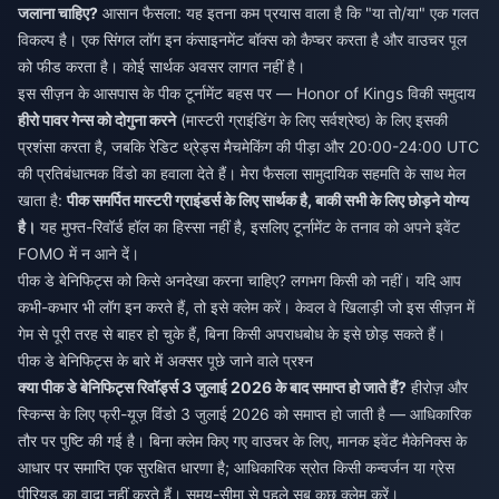
जलाना चाहिए?
आसान फैसला: यह इतना कम प्रयास वाला है कि "या तो/या" एक गलत
विकल्प है। एक सिंगल लॉग इन कंसाइनमेंट बॉक्स को कैप्चर करता है और वाउचर पूल
को फीड करता है। कोई सार्थक अवसर लागत नहीं है।
इस सीज़न के आसपास के पीक टूर्नामेंट बहस पर — Honor of Kings विकी समुदाय
हीरो पावर गेन्स को दोगुना करने
(मास्टरी ग्राइंडिंग के लिए सर्वश्रेष्ठ) के लिए इसकी
प्रशंसा करता है, जबकि रेडिट थ्रेड्स मैचमेकिंग की पीड़ा और 20:00-24:00 UTC
की प्रतिबंधात्मक विंडो का हवाला देते हैं। मेरा फैसला सामुदायिक सहमति के साथ मेल
खाता है:
पीक समर्पित मास्टरी ग्राइंडर्स के लिए सार्थक है, बाकी सभी के लिए छोड़ने योग्य
है।
यह मुफ्त-रिवॉर्ड हॉल का हिस्सा नहीं है, इसलिए टूर्नामेंट के तनाव को अपने इवेंट
FOMO में न आने दें।
पीक डे बेनिफिट्स को किसे अनदेखा करना चाहिए? लगभग किसी को नहीं। यदि आप
कभी-कभार भी लॉग इन करते हैं, तो इसे क्लेम करें। केवल वे खिलाड़ी जो इस सीज़न में
गेम से पूरी तरह से बाहर हो चुके हैं, बिना किसी अपराधबोध के इसे छोड़ सकते हैं।
पीक डे बेनिफिट्स के बारे में अक्सर पूछे जाने वाले प्रश्न
क्या पीक डे बेनिफिट्स रिवॉर्ड्स 3 जुलाई 2026 के बाद समाप्त हो जाते हैं?
हीरोज़ और
स्किन्स के लिए फ्री-यूज़ विंडो 3 जुलाई 2026 को समाप्त हो जाती है — आधिकारिक
तौर पर पुष्टि की गई है। बिना क्लेम किए गए वाउचर के लिए, मानक इवेंट मैकेनिक्स के
आधार पर समाप्ति एक सुरक्षित धारणा है; आधिकारिक स्रोत किसी कन्वर्जन या ग्रेस
पीरियड का वादा नहीं करते हैं। समय-सीमा से पहले सब कुछ क्लेम करें।