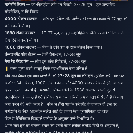
फ्लोबॉर्न स्किन
— को-क्रिएटेड लॉग इन रिवॉर्ड, 27-28 जून। एक वास्तविक
कॉस्मेटिक, न कि फिलर।
4000 टोकन वाउचर
— लॉग इन, पैकेट और पार्टनर इवेंट्स के माध्यम से 27 जून को
क्लेम करने योग्य।
1688 टोकन वाउचर
— 17-27 जून, काइज़र-एनिहिलेटर जैसी परमानेंट स्किन्स के
लिए रिडीम करने योग्य।
1000 टोकन वाउचर
— पीक डे लॉग इन के साथ बंडल किया गया।
कंसाइनमेंट शॉप बॉक्स
— डेली चेक-इन, 17-28 जून।
मेगा रेड पैकेट रेन
— लॉग इन चांस रिवॉर्ड्स, 27-28 जून।
उच्च-मूल्य वाली वस्तुएं जिन्हें प्राथमिकता देना उचित है
यदि आप केवल एक काम करते हैं, तो
27-28 जून का लॉग इन
सुरक्षित करें। वह एक
विंडो फ्लोबॉर्न स्किन, 1000-टोकन बंडल और 4000-वाउचर पीक डे हॉल का एक
हिस्सा प्रदान करती है। परमानेंट स्किन्स के लिए 1688 वाउचर आपकी दूसरी
प्राथमिकता है — उन्हें ऐसे हीरो पर खर्च करना जिसे आप वास्तव में खेलते हैं (बजाय
जमा करने के) सही कदम है। कौन से हीरो आपके फ्रैगमेंट के हकदार हैं, इस पर
मार्गदर्शन के लिए, आकर्षक स्प्लैश आर्ट के बजाय मेटा प्रासंगिकता को तौलें।
पीक डे बेनिफिट्स रिवॉर्ड्स तारीख के अनुसार कैसे विभाजित हैं?
अपने लॉग इन की योजना बनाने का सबसे साफ तरीका तारीख विंडो के अनुसार है,
क्योंकि अधिकांश रिवॉर्ड्स स्ट्रीक-गेटेड के बजाय डेट-गेटेड हैं।