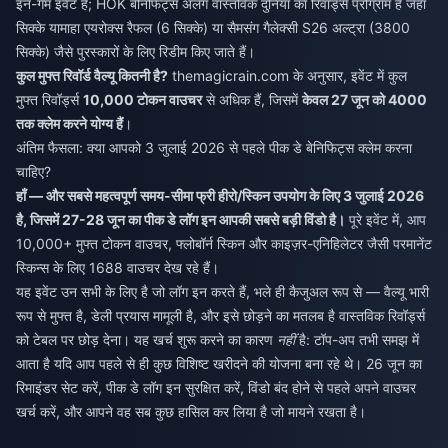
इन-गेम इवेंट है; HOK बेनिफिट्स अलग वास्तविक दुनिया का रिवॉर्ड्स प्रोग्राम है जहाँ
सिक्के यामाहा एयरोक्स रैफल (6 सिक्के) या सैमसंग गैलेक्सी S26 अल्ट्रा (3800
सिक्के) जैसे पुरस्कारों के लिए रिडीम किए जाते हैं।
कुल मुफ्त रिवॉर्ड वैल्यू कितनी है?
themagicrain.com के अनुसार, इवेंट में कुल
मुफ्त रिवॉर्ड्स
10,000 टोकन वाउचर
से अधिक हैं, जिसमें
केवल 27 जून को 4000
तक क्लेम करने योग्य हैं
।
अंतिम फैसला: क्या आपको 3 जुलाई 2026 से पहले पीक डे बेनिफिट्स क्लेम करना
चाहिए?
हाँ — और सबसे महत्वपूर्ण समय-सीमा फ्री हीरो/स्किन उपयोग के लिए 3 जुलाई 2026
है, जिसमें 27-28 जून का पीक डे लॉग इन आपकी सबसे बड़ी विंडो है।
पूरे इवेंट में, आप
10,000+ मुफ्त टोकन वाउचर, फ्लोबॉर्न स्किन और काइज़र-एनिहिलेटर जैसी परमानेंट
स्किन्स के लिए 1688 वाउचर देख रहे हैं।
यह इवेंट उन सभी के लिए है जो लॉग इन करते हैं, भले ही कैजुअल रूप से — वैल्यू भारी
रूप से मुफ्त है, डेली प्रयास मामूली है, और इसे छोड़ने का मतलब है वास्तविक रिवॉर्ड्स
को टेबल पर छोड़ देना। यह खर्च शुरू करने का कारण
नहीं
है: टॉप-अप तभी समझ में
आता है यदि आप पहले से ही कुछ विशिष्ट खरीदने की योजना बना रहे थे। 26 जून का
रिमाइंडर सेट करें, पीक डे लॉग इन सुरक्षित करें, विंडो बंद होने से पहले अपने वाउचर
खर्च करें, और आपने वह सब कुछ हासिल कर लिया है जो मायने रखता है।