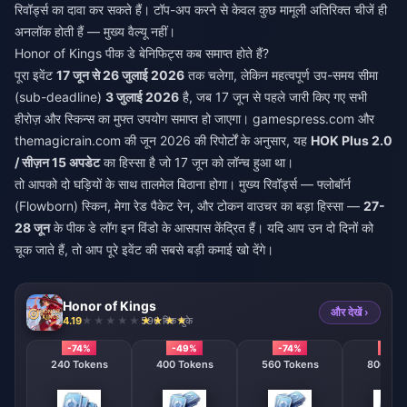
रिवॉर्ड्स का दावा कर सकते हैं। टॉप-अप करने से केवल कुछ मामूली अतिरिक्त चीजें ही
अनलॉक होती हैं — मुख्य वैल्यू नहीं।
Honor of Kings पीक डे बेनिफिट्स कब समाप्त होते हैं?
पूरा इवेंट
17 जून से 26 जुलाई 2026
तक चलेगा, लेकिन महत्वपूर्ण उप-समय सीमा
(sub-deadline)
3 जुलाई 2026
है, जब 17 जून से पहले जारी किए गए सभी
हीरोज़ और स्किन्स का मुफ्त उपयोग समाप्त हो जाएगा। gamespress.com और
themagicrain.com की जून 2026 की रिपोर्टों के अनुसार, यह
HOK Plus 2.0
/ सीज़न 15 अपडेट
का हिस्सा है जो 17 जून को लॉन्च हुआ था।
तो आपको दो घड़ियों के साथ तालमेल बिठाना होगा। मुख्य रिवॉर्ड्स — फ्लोबॉर्न
(Flowborn) स्किन, मेगा रेड पैकेट रेन, और टोकन वाउचर का बड़ा हिस्सा —
27-
28 जून
के पीक डे लॉग इन विंडो के आसपास केंद्रित हैं। यदि आप उन दो दिनों को
चूक जाते हैं, तो आप पूरे इवेंट की सबसे बड़ी कमाई खो देंगे।
Honor of Kings
और देखें ›
4.19
596 बिक चुके
-74%
-49%
-74%
-74%
240 Tokens
400 Tokens
560 Tokens
800 T