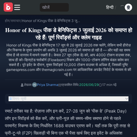
खोजें
हिन्दी
/
होम
/
समाचार
/
Honor of Kings पीक डे बेनिफिट्स 3 जुलाई 2026 को समाप्त हो रहे हैं: पूर्ण रिवॉर्ड्स और क्लेम गाइड
Honor of Kings पीक डे बेनिफिट्स 3 जुलाई 2026 को समाप्त हो
रहे हैं: पूर्ण रिवॉर्ड्स और क्लेम गाइड
Honor of Kings पीक डे बेनिफिट्स 17 जून से 26 जुलाई 2026 तक चलेंगे, लेकिन सभी हीरोज़
और स्किन्स के मुफ्त उपयोग की अवधि 3 जुलाई 2026 को समाप्त हो रही है — और यही वह समय
सीमा है जो वास्तव में मायने रखती है। केवल 27 जून (पीक डे) को, आप 4000 टोकन वाउचर तक,
साथ ही को-क्रिएटेड फ्लोबॉर्न (Flowborn) स्किन और 1000-टोकन लॉगिन बंडल क्लेम कर
सकते हैं। पूरे इवेंट के दौरान, मुफ्त रिवॉर्ड्स 10,000 टोकन वाउचर से अधिक हैं, जिसकी पुष्टि
gamespress.com और themagicrain.com पर आधिकारिक अपडेट रिपोर्ट के माध्यम से की
गई है।
लेखक:
Priya Sharma
प्रकाशित तिथि:
2026/06/29
17 min पढ़ें
विषय-सूची
स्मार्ट तरीका यह है: रोज़ाना लॉग इन करें, 27-28 जून को 'पीक डे' (Peak Day)
लॉग इन रिवॉर्ड्स को बैंक करें, और फ्री-यूज़ की समय-सीमा समाप्त होने से पहले
परमानेंट स्किन्स के लिए निर्धारित 1688 वाउचर प्राप्त करें। यहाँ तक कि पूरी तरह से
फ्री-टू-प्ले (F2P) खिलाड़ी भी बिना एक भी पैसा खर्च किए इस इवेंट के अधिकांश