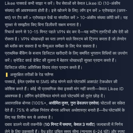
Likee पासवर्ड कभी साझा न करें। वैध सेवाओं को केवल Likee ID (10-अंकीय
संख्या) की आवश्यकता होती है। इसे खोजने के लिए: लॉग इन करें > प्रोफाइल (ऊपर-
बाएं) पर टैप करें > प्रोफाइल देखें या संपादित करें > 10-अंकीय संख्या कॉपी करें। यह
सुरक्षा से समझौता किए बिना डिलीवरी सक्षम बनाता है।
रिचार्ज करने से 10-15 मिनट पहले VPN बंद कर दें—यह रूटिंग त्रुटियों और देरी को
रोकता है। VPN धोखाधड़ी का पता लगाने वाले सिस्टम को ट्रिगर करता है जो लेनदेन
को ब्लॉक कर सकता है या मैन्युअल समीक्षा के लिए भेज सकता है।
प्राथमिक बैंकिंग के बजाय डिजिटल खरीदारी के लिए समर्पित भुगतान विधियों का उपयोग
करें। क्रेडिट कार्ड डेबिट की तुलना में बेहतर धोखाधड़ी सुरक्षा प्रदान करते हैं।
डिजिटल वॉलेट अतिरिक्त विवाद तंत्र प्रदान करते हैं।
असुरक्षित तरीकों के रेड फ्लैग्स
पासवर्ड, ईमेल एक्सेस या SMS कोड मांगने वाले प्लेटफॉर्म अकाउंट टेकओवर की
कोशिश करते हैं। कोई भी प्रामाणिक सेवा इसकी मांग नहीं करती—केवल Likee ID
आवश्यक है। लॉगिन क्रेडेंशियल मांगने वाले प्लेटफॉर्म को तुरंत छोड़ दें।
अवास्तविक बोनस (100%+,
असीमित मुफ्त,
गुप्त डेवलपर एक्सेस
) घोटालों का संकेत
देते हैं। 75% से अधिक निरंतर बोनस अस्थिर अर्थशास्त्र बनाते हैं—वैध प्लेटफॉर्म के
लिए यह वित्तीय रूप से असंभव है।
दबाव डालने वाली तकनीकें (
10 मिनट में समाप्त,
केवल 3 स्लॉट
) जल्दबाजी में निर्णय
लेने के लिए उकसाती हैं। वैध इवेंट उचित समय सीमा (न्यूनतम 6-24 घंटे) और स्पष्ट