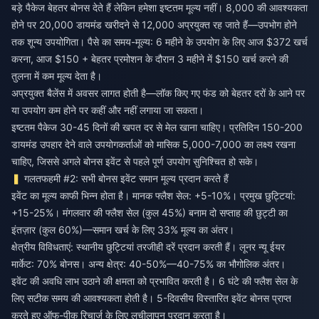
बड़े पैकेज बेहतर बोनस देते हैं लेकिन हमेशा इष्टतम मूल्य नहीं। 8,000 की आवश्यकता
होने पर 20,000 डायमंड खरीदने से 12,000 अप्रयुक्त रह जाते हैं—उपभोग होने
तक शून्य उपयोगिता। पैसे का समय-मूल्य: 6 महीने के उपयोग के लिए आज $372 खर्च
करना, आज $150 + बेहतर प्रमोशन के दौरान 3 महीने में $150 खर्च करने की
तुलना में कम मूल्य देता है।
अप्रयुक्त बैलेंस में अवसर लागत होती है—लॉक किए गए फंड को बेहतर दरों के आने पर
या उपयोग कम होने पर कहीं और नहीं लगाया जा सकता।
इष्टतम पैकेज 30-45 दिनों की खपत दर से मेल खाना चाहिए। प्रतिदिन 150-200
डायमंड उपहार देने वाले उपयोगकर्ताओं को मासिक 5,000-7,000 का लक्ष्य रखना
चाहिए, जिससे अगले बोनस इवेंट से पहले पूर्ण उपयोग सुनिश्चित हो सके।
गलतफहमी #2: सभी बोनस इवेंट समान मूल्य प्रदान करते हैं
इवेंट का मूल्य काफी भिन्न होता है। मानक फ्लैश सेल: +5-10%। प्रमुख छुट्टियां:
+15-25%। मंगलवार की फ्लैश सेल (कुल 45%) बनाम दो सप्ताह की छुट्टी का
इंतज़ार (कुल 60%)—समान खर्च के लिए 33% मूल्य का अंतर।
क्षेत्रीय विविधताएं: स्थानीय छुट्टियां तरजीही दरें प्रदान करती हैं। लूनर न्यू ईयर
मार्केट: 70% बोनस। अन्य क्षेत्र: 40-50%—40-75% का भौगोलिक अंतर।
इवेंट की अवधि लाभ उठाने की क्षमता को प्रभावित करती है। 6 घंटे की फ्लैश सेल के
लिए सटीक समय की आवश्यकता होती है। 5-दिवसीय विस्तारित इवेंट बोनस प्राप्त
करते हुए ऑफ-पीक रिचार्ज के लिए लचीलापन प्रदान करता है।