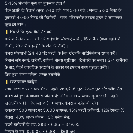
5-15% संभावित मूल्य का नुकसान होता है।
पीक अवधि के रिचार्ज (सुबह 7-10 बजे, शाम 5-10 बजे): मानक 5-30 मिनट के
मुकाबले 45-90 मिनट की डिलीवरी। समय-संवेदनशील इवेंट्स छूटने से कार्यात्मक
मूल्य की हानि।
रिचार्ज रिमाइंडर कैसे सेट करें
मासिक कैलेंडर अलर्ट: 1 तारीख (फ्लैश घोषणाएं जांचें), 15 तारीख (मध्य-महीने की
विंडो), 28 तारीख (महीने के अंत की विंडो)।
बोनस घोषणाओं (24-48 घंटे पहले) के लिए प्लेटफॉर्म नोटिफिकेशन सक्षम करें।
रिचार्ज लॉग बनाएं: तारीखें, राशियां, बोनस प्रतिशत, डिलीवरी का समय। 3-4 खरीदारी
के बाद, पैटर्न वास्तविक प्रदर्शन के आधार पर इष्टतम समय प्रकट करेंगे।
छिपा हुआ बोनस गणित: उन्नत तकनीकें
मल्टीप्लायर फॉर्मूला
सच्चा मल्टीप्लायर आधार बोनस, पहली खरीदारी की छूट, रेफरल छूट और फ्लैश सेल
बोनस को गुणा के माध्यम से जोड़ता है: अंतिम लागत = आधार मूल्य × (1 - पहली
खरीदारी) × (1 - रेफरल) × (1 + आधार बोनस + फ्लैश बोनस)।
उदाहरण: $93 आधार पर 5,000 डायमंड, 15% पहली खरीदारी, 12% रेफरल (5
मित्र), 40% आधार बोनस, 10% फ्लैश सेल:
पहली खरीदारी के बाद: $93 × 0.85 = $79.05
रेफरल के बाद: $79.05 × 0.88 = $69.56