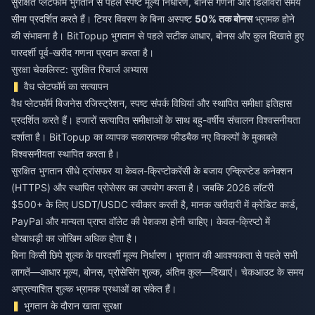
सुरक्षित प्लेटफॉर्म भुगतान से पहले स्पष्ट मूल्य निर्धारण, बोनस गणना और डिलीवरी समय
सीमा प्रदर्शित करते हैं। टियर विवरण के बिना अस्पष्ट
50% तक बोनस
भ्रामक होने
की संभावना है। BitTopup भुगतान से पहले सटीक आधार, बोनस और कुल दिखाते हुए
पारदर्शी पूर्व-खरीद गणना प्रदान करता है।
सुरक्षा चेकलिस्ट: सुरक्षित रिचार्ज अभ्यास
वैध प्लेटफॉर्म का सत्यापन
वैध प्लेटफॉर्म बिजनेस रजिस्ट्रेशन, स्पष्ट संपर्क विधियां और स्थापित समीक्षा इतिहास
प्रदर्शित करते हैं। हजारों सत्यापित समीक्षाओं के साथ बहु-वर्षीय संचालन विश्वसनीयता
दर्शाता है। BitTopup का व्यापक सकारात्मक फीडबैक नए विकल्पों के मुकाबले
विश्वसनीयता स्थापित करता है।
सुरक्षित भुगतान सीधे ट्रांसफर या केवल-क्रिप्टोकरेंसी के बजाय एन्क्रिप्टेड कनेक्शन
(HTTPS) और स्थापित प्रोसेसर का उपयोग करता है। जबकि 2026 लॉटरी
$500+ के लिए USDT/USDC स्वीकार करती है, मानक खरीदारी में क्रेडिट कार्ड,
PayPal और मान्यता प्राप्त वॉलेट की पेशकश होनी चाहिए। केवल-क्रिप्टो में
धोखाधड़ी का जोखिम अधिक होता है।
बिना किसी छिपे शुल्क के पारदर्शी मूल्य निर्धारण। भुगतान की आवश्यकता से पहले सभी
लागतें—आधार मूल्य, बोनस, प्रोसेसिंग शुल्क, अंतिम कुल—दिखाएं। चेकआउट के समय
अप्रत्याशित शुल्क भ्रामक प्रथाओं का संकेत हैं।
भुगतान के दौरान खाता सुरक्षा