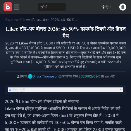
खोजें
हिन्दी
/
होम
/
समाचार
/
Likee टॉप-अप बोनस 2026: 40-50% डायमंड टियर्स और हिडन मैथ
Likee टॉप-अप बोनस 2026: 40-50% डायमंड टियर्स और हिडन
मैथ
2026 का Likee बोनस इवेंट 5,000+ की खरीदारी पर 40-50% बोनस डायमंड्स प्रदान करता
है, साथ ही USDT/USDC के माध्यम से $500+ USD के रिचार्ज पर साप्ताहिक 10,000,000
डायमंड ड्रा भी शामिल हैं। रणनीतिक टियर चयन और समय—सुबह 7-10 बजे और शाम 5-10 बजे
के पीक ऑवर्स से बचकर—ऑफ-पीक समय में 2-मिनट की डिलीवरी के साथ अधिकतम मूल्य
सुनिश्चित करता है। 4,000-5,000 डायमंड्स पर छिपे हुए ब्रेकप्वाइंट्स VIP स्टेटस और
प्रीमियम दरों को अनलॉक करते हैं।
लेखक:
Olivia Thompson
प्रकाशित तिथि:
2026/02/08
18 min पढ़ें
विषय-सूची
2026 में Likee टॉप-अप बोनस इवेंट्स को समझना
Likee बोनस इवेंट्स प्रतिशत-आधारित रिवॉर्ड्स के माध्यम से आपके निवेश को कई
गुना बढ़ा देते हैं, जो अलग-अलग टियर (tier) के अनुसार भिन्न होते हैं। 2026 में
5,000+ डायमंड की खरीदारी पर 40-50% बोनस पेश किया गया है, जबकि पहले
यह दर 10-20% हुआ करती थी। 5,000 डायमंड का पैकेज 2,000 बोनस डायमंड