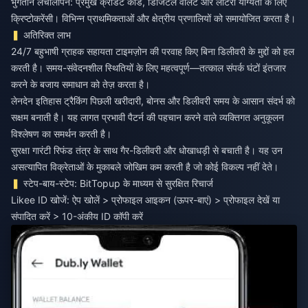
भुगतान लचीलापन: प्रमुख क्रेडिट कार्ड, डिजिटल वॉलेट और लॉटरी योग्यता के लिए
क्रिप्टोकरेंसी। विभिन्न प्राथमिकताओं और क्षेत्रीय प्रणालियों को समायोजित करता है।
अतिरिक्त लाभ
24/7 बहुभाषी ग्राहक सहायता टाइमज़ोन की परवाह किए बिना डिलीवरी के मुद्दों को हल
करती है। समय-संवेदनशील स्थितियों के लिए महत्वपूर्ण—तत्काल संपर्क घंटों इंतजार
करने के बजाय समाधान को तेज़ करता है।
लेनदेन इतिहास ट्रैकिंग पिछली खरीदारी, बोनस और डिलीवरी समय के आसान संदर्भ को
सक्षम बनाती है। यह लागत प्रभावी पैटर्न की पहचान करने वाले व्यक्तिगत अनुकूलन
विश्लेषण का समर्थन करती है।
सुरक्षा गारंटी रिफंड तंत्र के साथ गैर-डिलीवरी और धोखाधड़ी से बचाती है। यह उन
असत्यापित विक्रेताओं के मुकाबले जोखिम कम करती है जो कोई विकल्प नहीं देते।
स्टेप-बाय-स्टेप: BitTopup के माध्यम से सुरक्षित रिचार्ज
Likee ID खोजें: ऐप खोलें > प्रोफाइल आइकन (ऊपर-बाएं) > प्रोफाइल देखें या
संपादित करें > 10-अंकीय ID कॉपी करें