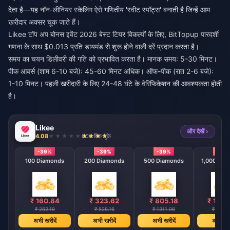
देता है—यह नॉन-लीनियर स्केलिंग ऐसे गणितीय 'स्वीट स्पॉट्स' बनाती है जिन्हें आम
खरीदार अक्सर चूक जाते हैं।
Likee टॉप अप बोनस इवेंट 2026 बेस्ट टियर
विकल्पों के लिए, BitTopup पारदर्शी
गणना के साथ $0.013 प्रति डायमंड से शुरू होने वाली दरें प्रदान करता है।
समय का चयन डिलीवरी की गति को प्रभावित करता है। मानक समय: 5-30 मिनट।
पीक आवर्स (शाम 6-10 बजे): 45-60 मिनट अधिक। ऑफ-पीक (रात 2-6 बजे):
1-10 मिनट। पहली खरीदारी के लिए 24-48 घंटे के वेरिफिकेशन की आवश्यकता होती
है।
Likee
और देखें ›
4.08
806 बिक चुके
-39%
-39%
-39%
-39
100 Diamonds
200 Diamonds
500 Diamonds
1,000 Dia
₹ 160.84
₹ 323.62
₹ 805.18
₹ 1610
₹ 262.19
₹ 528.16
₹ 1311.06
₹ 2623.
अभी खरीदें
अभी खरीदें
अभी खरीदें
अभी खरी