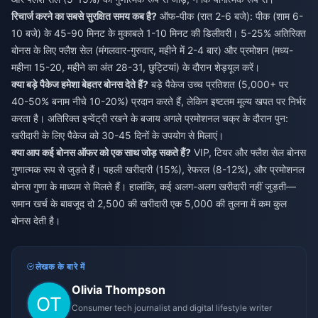
रिचार्ज करने का सबसे सुरक्षित समय कब है?
ऑफ-पीक (रात 2-6 बजे): पीक (शाम 6-
10 बजे) के 45-90 मिनट के मुकाबले 1-10 मिनट की डिलीवरी। 5-25% अतिरिक्त
बोनस के लिए फ्लैश सेल (मंगलवार-गुरुवार, महीने में 2-4 बार) और प्रमोशन (मध्य-
महीना 15-20, महीने का अंत 28-31, छुट्टियां) के दौरान शेड्यूल करें।
क्या बड़े पैकेज हमेशा बेहतर बोनस देते हैं?
बड़े पैकेज उच्च प्रतिशत (5,000+ पर
40-50% बनाम नीचे 10-20%) प्रदान करते हैं, लेकिन इष्टतम मूल्य खपत पर निर्भर
करता है। अतिरिक्त इन्वेंट्री रखने के बजाय अगले प्रमोशनल चक्र के दौरान पुन:
खरीदारी के लिए पैकेज को 30-45 दिनों के उपयोग से मिलाएं।
क्या आप कई बोनस ऑफर को एक साथ जोड़ सकते हैं?
VIP, टियर और फ्लैश सेल बोनस
गुणात्मक रूप से जुड़ते हैं। पहली खरीदारी (15%), रेफरल (8-12%), और प्रमोशनल
बोनस गुणा के माध्यम से मिलते हैं। हालांकि, कई अलग-अलग खरीदारी नहीं जुड़ती—
समान खर्च के बावजूद दो 2,500 की खरीदारी एक 5,000 की तुलना में कम कुल
बोनस देती है।
लेखक के बारे में
Olivia Thompson
Consumer tech journalist and digital lifestyle writer