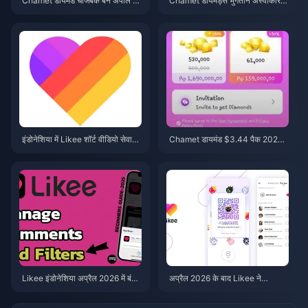
Chamet डायमंड चार्जबैक बैन अपील 2
Chamet डायमंड्स भुगतान अस्वीकार क
026: क्या सफलता दर वास्तव में 0% है?
र दिया गया? Safe Buy समाधान (जून
2026)
इंडोनेशिया में Likee शॉर्ट वीडियो सेवा
Chamet डायमंड $3.44 पैक 2026:
बंद (अप्रैल 2026): कॉइन्स, बैकअप और
क्या इसे खरीदना वास्तव में फायदेमंद है?
आगे के कदम
Likee इंडोनेशिया अप्रैल 2026 में बंद:
अप्रैल 2026 के बाद Likee ने
आपके लिए संपूर्ण गाइड
इंडोनेशिया में पुराने वीडियो क्यों हटा दिए?