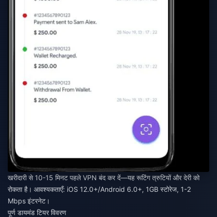
खरीदारी से 10-15 मिनट पहले VPN बंद कर दें—यह रूटिंग त्रुटियों और देरी को
रोकता है। आवश्यकताएँ: iOS 12.0+/Android 6.0+, 1GB स्टोरेज, 1-2
Mbps इंटरनेट।
पूर्ण डायमंड टियर विवरण