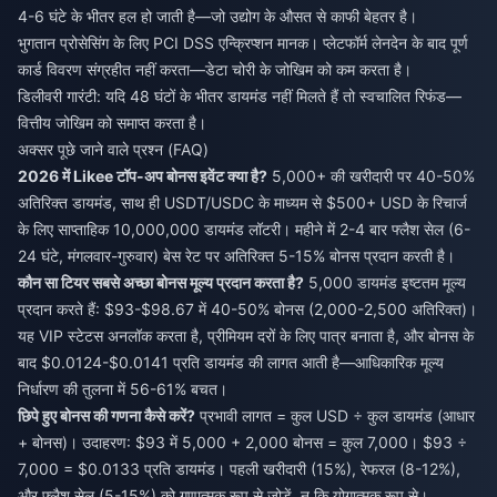
4-6 घंटे के भीतर हल हो जाती है—जो उद्योग के औसत से काफी बेहतर है।
भुगतान प्रोसेसिंग के लिए PCI DSS एन्क्रिप्शन मानक। प्लेटफॉर्म लेनदेन के बाद पूर्ण
कार्ड विवरण संग्रहीत नहीं करता—डेटा चोरी के जोखिम को कम करता है।
डिलीवरी गारंटी: यदि 48 घंटों के भीतर डायमंड नहीं मिलते हैं तो स्वचालित रिफंड—
वित्तीय जोखिम को समाप्त करता है।
अक्सर पूछे जाने वाले प्रश्न (FAQ)
2026 में Likee टॉप-अप बोनस इवेंट क्या है?
5,000+ की खरीदारी पर 40-50%
अतिरिक्त डायमंड, साथ ही USDT/USDC के माध्यम से $500+ USD के रिचार्ज
के लिए साप्ताहिक 10,000,000 डायमंड लॉटरी। महीने में 2-4 बार फ्लैश सेल (6-
24 घंटे, मंगलवार-गुरुवार) बेस रेट पर अतिरिक्त 5-15% बोनस प्रदान करती है।
कौन सा टियर सबसे अच्छा बोनस मूल्य प्रदान करता है?
5,000 डायमंड इष्टतम मूल्य
प्रदान करते हैं: $93-$98.67 में 40-50% बोनस (2,000-2,500 अतिरिक्त)।
यह VIP स्टेटस अनलॉक करता है, प्रीमियम दरों के लिए पात्र बनाता है, और बोनस के
बाद $0.0124-$0.0141 प्रति डायमंड की लागत आती है—आधिकारिक मूल्य
निर्धारण की तुलना में 56-61% बचत।
छिपे हुए बोनस की गणना कैसे करें?
प्रभावी लागत = कुल USD ÷ कुल डायमंड (आधार
+ बोनस)। उदाहरण: $93 में 5,000 + 2,000 बोनस = कुल 7,000। $93 ÷
7,000 = $0.0133 प्रति डायमंड। पहली खरीदारी (15%), रेफरल (8-12%),
और फ्लैश सेल (5-15%) को गुणात्मक रूप से जोड़ें, न कि योगात्मक रूप से।