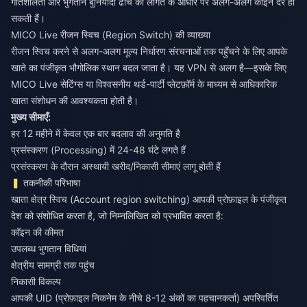
गतिशीलता और भुगतान बुनियादी ढांचे की लागत के आधार पर अलग-अलग कॉइन दरें हो
सकती हैं।
MICO Live रीजन स्विच (Region Switch) की व्याख्या
रीजन स्विच करने से अलग-अलग मूल्य निर्धारण संरचनाओं तक पहुँचने के लिए आपके
खाते का पंजीकृत भौगोलिक स्थान बदल जाता है। यह VPN से अलग है—इसके लिए
MICO Live सेटिंग्स या विश्वसनीय थर्ड-पार्टी प्लेटफ़ॉर्म के माध्यम से आधिकारिक
खाता संशोधन की आवश्यकता होती है।
मुख्य सीमाएँ:
हर 12 महीने में केवल एक बार बदलाव की अनुमति है
प्रसंस्करण (Processing) में 24-48 घंटे लगते हैं
प्रसंस्करण के दौरान अस्थायी खरीद/निकासी सीमाएं लागू होती हैं
तकनीकी परिभाषा
खाता क्षेत्र स्विच (Account region switching) आपकी प्रोफ़ाइल के पंजीकृत
देश को संशोधित करता है, जो निम्नलिखित को प्रभावित करता है:
कॉइन की कीमत
उपलब्ध भुगतान विधियां
क्षेत्रीय सामग्री तक पहुंच
निकासी विकल्प
आपकी UID (प्रोफ़ाइल निकनेम के नीचे 8-12 अंकों का पहचानकर्ता) अपरिवर्तित