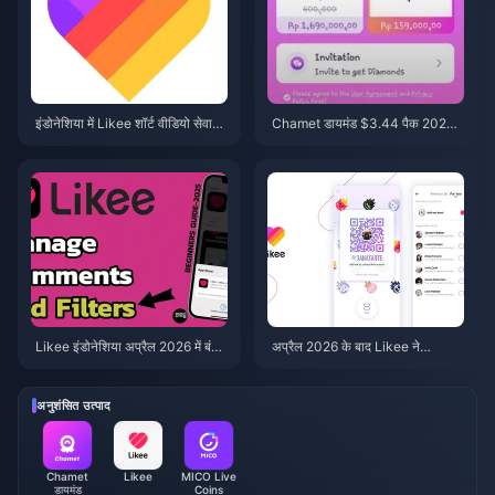
इंडोनेशिया में Likee शॉर्ट वीडियो सेवा
Chamet डायमंड $3.44 पैक 2026:
बंद (अप्रैल 2026): कॉइन्स, बैकअप और
क्या इसे खरीदना वास्तव में फायदेमंद है?
आगे के कदम
Likee इंडोनेशिया अप्रैल 2026 में बंद:
अप्रैल 2026 के बाद Likee ने
आपके लिए संपूर्ण गाइड
इंडोनेशिया में पुराने वीडियो क्यों हटा दिए?
अनुशंसित उत्पाद
Chamet
Likee
MICO Live
डायमंड
Coins