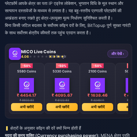
प्लेटफ़ॉर्म आपके क्षेत्र का पता IP एड्रेस लोकेशन, भुगतान विधि के मूल स्थान और
सत्यापन दस्तावेजों के माध्यम से लगाता है। यह बहु-स्तरीय प्रणाली प्लेटफ़ॉर्म की
अखंडता बनाए रखते हुए क्षेत्र-उपयुक्त मूल्य निर्धारण सुनिश्चित करती है।
बिना किसी जटिल बदलाव के सर्वोत्तम कॉइन दरों के लिए,
BitTopup
पूर्ण सुरक्षा गारंटी
के साथ सर्वोत्तम क्षेत्रीय कीमतों तक पहुंच प्रदान करता है।
MICO Live Coins
और देखें ›
4.06
535 बिक चुके
-50%
-50%
-50%
-50
5580 Coins
5330 Coins
2100 Coins
508 Co
₹ 4454.17
₹ 4095.67
₹ 1638.46
₹ 409
₹ 8833.83
₹ 8122.83
₹ 3249.11
₹ 812.
अभी खरीदें
अभी खरीदें
अभी खरीदें
अभी खरी
क्षेत्रों के अनुसार कॉइन की दरें क्यों भिन्न होती हैं
मुद्रा की क्रय शक्ति (Currency purchasing power):
MENA क्षेत्र प्रति