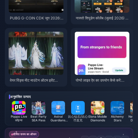
PUBG G-COIN CDK जून 2026:
नारुतो शिपूडेन कोलैब (जुलाई 2026) के
क्या $91.43 का डबल प्रोमो वाकई इस
लिए सस्ते में PUBG Mobile UC ख
के लायक है?
रीदें: लागत, सर्वश्रेष्ठ पैक और सुरक्षित
टॉप-अप
वेयर विंड्स मीट माउंटेन ऑटम इवेंट
पोप्पो लाइव ऐप का उपयोग कैसे करें:
रिवार्ड्स जुलाई 2026: पूरी सूची, मुद्रा औ
शुरुआती लोगों के लिए पूरी गाइड | जुलाई
र प्राथमिकता
2026
अनुशंसित उत्पाद
Poppo Live
Beat Party
Astral
比心钻石/比心
Elona Mobile
Alchemy
Never 
कॉइन्स
SEA Pass
Guardians:
币直充
Diamonds
Stars
Diam
Cyber
Fantasy
सीमित समय का ऑफर