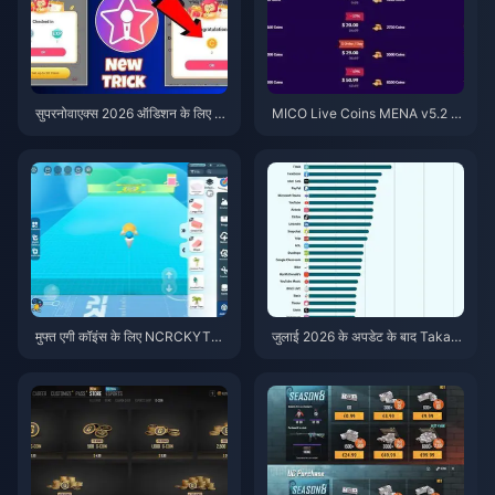
सुपरनोवाएक्स 2026 ऑडिशन के लिए स
MICO Live Coins MENA v5.2 के
स्ते स्टारमेकर कोइंस (12-23% की छूट)
बाद: 2026 के सबसे सस्ते डील्स
मुफ्त एगी कॉइंस के लिए NCRCKYT8E
जुलाई 2026 के अपडेट के बाद Taka L
F कोड कैसे रिडीम करें (अगस्त 2026)
ive 1.2.11 बैटरी तेजी से खत्म कर रहा
है? कारण और समाधान