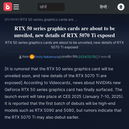
खोजें
हिन्दी
/
होम
/
समाचार
/
RTX 50 series graphics cards are about to be unveiled, new details of RTX 5070 Ti exposed
RTX 50 series graphics cards are about to be
unveiled, new details of RTX 5070 Ti exposed
RTX 50 series graphics cards are about to be unveiled, new details of RTX
5070 Ti exposed
लेखक:
Emily Nakamura
प्रकाशित तिथि:
2024/12/15
1 min पढ़ें
[It is rumored that the RTX 50 series graphics card will be
unveiled soon, and new details of the RTX 5070 Ti are
exposed] According to Videocardz, news about NVIDIA’s new
GeForce RTX 50 series graphics card has finally surfaced. The
launch event will take place at CES 2025 (January 7-10, 2025).
It is reported that the first batch of debuts will be high-end
models such as RTX 5090 and 5080, but rumors indicate that
the RTX 5070 Ti may also debut earlier.