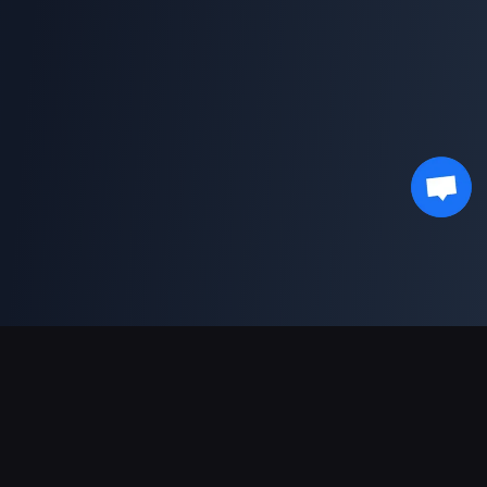
भुगतान सहायता