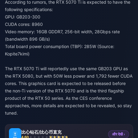
According to rumors, the RTX 5070 Ti is expected to have the
following specifications:
GPU: GB203-300
CUDA cores: 8960
Video memory: 16GB GDDR7, 256-bit width, 28Gbps rate
(bandwidth 896 GB/s)
Total board power consumption (TBP): 285W (Source:
Kopite7kimi)
The RTX 5070 Ti will reportedly use the same GB203 GPU as
the RTX 5080, but with 50W less power and 1,792 fewer CUDA
cores. This graphics card is expected to be released before
the non-Ti version of the RTX 5070 and is the third flagship
product of the RTX 50 series. As the CES conference
approaches, more details are expected to be revealed, so stay
tuned.
比心钻石/比心币直充
और देखें ›
4.60
990 बिक चुके