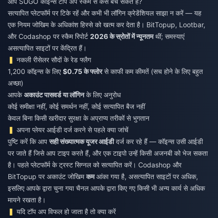
आप SUGO कॉइन्स टॉप अप स्कैम से कैसे बच सकते हैं?
सत्यापित प्लेटफॉर्म पर टिके रहें और कभी भी लॉगिन क्रेडेंशियल साझा न करें — यह
एक नियम जोखिम के अधिकांश हिस्से को खत्म कर देता है। BitTopup, Lootbar,
और Codashop पर स्कैम रिपोर्ट
2026 के स्रोतों में न्यूनतम
थीं; समस्याएं
असत्यापित साइटों पर केंद्रित हैं।
नकली रीसेलर सौदों के रेड फ्लैग
1,200 कॉइन्स के लिए
$0.75 के फ्लोर
से काफी कम कीमतें (सच होने के लिए बहुत
अच्छा)
आपके
अकाउंट पासवर्ड या लॉगिन
के लिए अनुरोध
कोई समीक्षा नहीं, कोई समर्थन नहीं, कोई सत्यापित बैज नहीं
केवल बिना किसी खरीदार सुरक्षा के अप्राप्य तरीकों से भुगतान
अपना प्लेयर आईडी दर्ज करने से पहले क्या जांचें
पुष्टि करें कि आप
सही संख्यात्मक यूजर आईडी
दर्ज कर रहे हैं — कॉइन्स उसी आईडी
पर जाते हैं जिसे आप टाइप करते हैं, और एक टाइपो उन्हें किसी अजनबी को भेज सकता
है। पहले प्लेटफॉर्म के ट्रस्ट सिग्नल को सत्यापित करें। Codashop और
BitTopup पर अकाउंट जोखिम
कम
आंका गया है, असत्यापित साइटों पर अधिक,
इसलिए आपके द्वारा चुना गया चैनल आपके द्वारा किए गए किसी भी अन्य कार्य से अधिक
मायने रखता है।
यदि टॉप अप विफल हो जाता है तो क्या करें