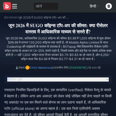
खोजें
हिन्दी
/
होम
/
समाचार
/
जून 2026 में SUGO कॉइन्स टॉप-अप की कीमत: क्या रीसेलर वास्तव में आधिकारिक माध्यम से सस्ते हैं?
जून 2026 में SUGO कॉइन्स टॉप-अप की कीमत: क्या रीसेलर
वास्तव में आधिकारिक माध्यम से सस्ते हैं?
जून 2026 तक, आधिकारिक SUGO कॉइन्स की कीमत $0.99 में 1,200 कॉइन्स से शुरू होकर
$99.99 में लगभग 130,000 कॉइन्स तक जाती है, जो Mobile Alpha Limited के साथ
Codashop की साझेदारी के माध्यम से उपलब्ध है। BitTopup जैसे विश्वसनीय रीसेलर प्रति-
कॉइन लागत के आधार पर 14–25% सस्ते पड़ते हैं, जिसमें मध्यम और बड़े पैक पर सबसे अधिक बचत
होती है — वही 1,200-कॉइन वाला टियर घटकर $0.75–$0.83 का हो जाता है, और 6,250-
कॉइन वाला पैक $4.99 से गिरकर $3.77–$4.31 का हो जाता है।
लेखक:
Emily Nakamura
प्रकाशित तिथि:
2026/06/16
18 min पढ़ें
विषय-सूची
ज्यादातर नियमित खिलाड़ियों के लिए, एक सत्यापित (verified) रीसेलर वैल्यू के मामले
में बेहतर है। लेकिन अगर आप अकाउंट को लेकर कोई जोखिम नहीं लेना चाहते या किसी
नए अकाउंट पर एक बार मिलने वाले बोनस का लाभ उठाना चाहते हैं, तो आधिकारिक
स्टोर (official store) का अपना महत्व है। एक बात जिसे प्रतियोगी अक्सर
नजरअंदाज कर देते हैं: जो कीमत आपको दिखाई देती है, वह आपकी वास्तविक कीमत