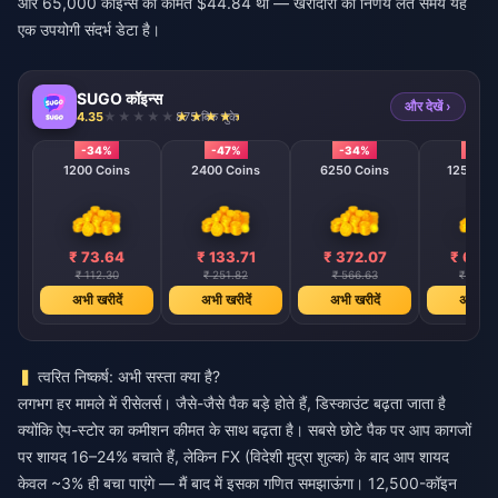
और 65,000 कॉइन्स की कीमत $44.84 थी — खरीदारी का निर्णय लेते समय यह
एक उपयोगी संदर्भ डेटा है।
SUGO कॉइन्स
और देखें ›
4.35
875 बिक चुके
-34%
-47%
-34%
-40
1200 Coins
2400 Coins
6250 Coins
12500 C
₹ 73.64
₹ 133.71
₹ 372.07
₹ 686
₹ 112.30
₹ 251.82
₹ 566.63
₹ 1134.
अभी खरीदें
अभी खरीदें
अभी खरीदें
अभी खरी
त्वरित निष्कर्ष: अभी सस्ता क्या है?
लगभग हर मामले में रीसेलर्स। जैसे-जैसे पैक बड़े होते हैं, डिस्काउंट बढ़ता जाता है
क्योंकि ऐप-स्टोर का कमीशन कीमत के साथ बढ़ता है। सबसे छोटे पैक पर आप कागजों
पर शायद 16–24% बचाते हैं, लेकिन FX (विदेशी मुद्रा शुल्क) के बाद आप शायद
केवल ~3% ही बचा पाएंगे — मैं बाद में इसका गणित समझाऊंगा। 12,500-कॉइन