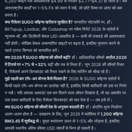
6,250-कॉइन पैक आधिकारिक $4.99 से गिरकर $3.77–$4.31 हो जाता है। बस
अंतरराष्ट्रीय कार्डों पर 1–5% FX को ध्यान में रखें, जो छोटे पैक्स पर अंतर को कम
करता है।
क्या रीसेलर SUGO कॉइन्स खरीदना सुरक्षित है?
सत्यापित प्लेटफॉर्म पर, हाँ।
BitTopup, Lootbar, और Codashop पर स्कैम रिपोर्ट 2026 के स्रोतों में
न्यूनतम थीं, और डिलीवरी केवल UID-आधारित है — कभी भी पासवर्ड की आवश्यकता
नहीं होती। जोखिम केवल असत्यापित साइटों पर बढ़ता है, इसलिए भुगतान करने से
पहले ट्रस्ट सिग्नल को सत्यापित करें।
क्या 2026 में SUGO कॉइन्स की कीमतें बढ़ीं?
हाँ। आधिकारिक कीमतें
अप्रैल 2026
में टियर्स पर +7% से +32%
बढ़ीं और तब से स्थिर हैं। जून 2026 की कीमतें स्थिर
हैं, रीसेलर्स अपने डिस्काउंट को स्थिर रखने के लिए मार्जिन को सोख रहे हैं।
मुझे पहली बार टॉप-अप बोनस कैसे मिलता है?
2026 के SUGO कॉइन्स स्रोतों में
किसी पहले टॉप-अप बोनस का उल्लेख नहीं है, इसलिए किसी खरीदारी को उस पर निर्भर
न रखें। यदि आपका अकाउंट एक बार मिलने वाला ऑफर दिखाता है, तो वह आमतौर पर
उस एकल खरीदारी के लिए रीसेलर डिस्काउंट को मात देता है — तब इसे लें।
क्या SUGO कॉइन्स की कीमतें देश के अनुसार बदलती हैं?
हाँ। क्षेत्रीय मूल्य निर्धारण
अलग-अलग होता है — उदाहरण के लिए, जून 2026 में मलेशिया में
1,200 कॉइन्स
RM3.45 में सूचीबद्ध थे
। मुद्रा रूपांतरण ऊपर से 1–5% और जोड़ता है, इसलिए
आपकी स्थानीय अंतिम कीमत USD संदर्भों से भिन्न हो सकती है।