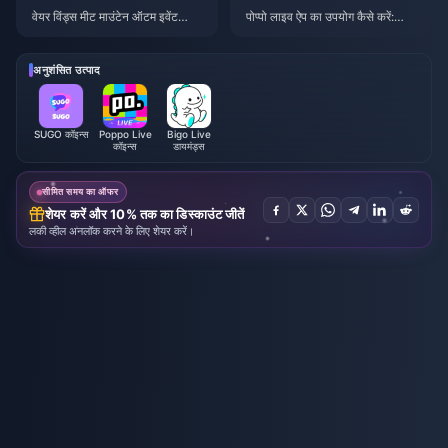
वेयर विंड्स मीट माउंटेन ऑटम इवेंट
पोप्पो लाइव ऐप का उपयोग कैसे करें:
रिवार्ड्स जुलाई 2026: पूरी सूची, मुद्रा औ
शुरुआती लोगों के लिए पूरी गाइड | जुलाई
र प्राथमिकता
2026
अनुशंसित उत्पाद
SUGO कॉइन्स
Poppo Live
Bigo Live
कॉइन्स
डायमंड्स
सीमित समय का ऑफर
शेयर करें और 10% तक का डिस्काउंट जीतें
लकी व्हील अनलॉक करने के लिए शेयर करें।