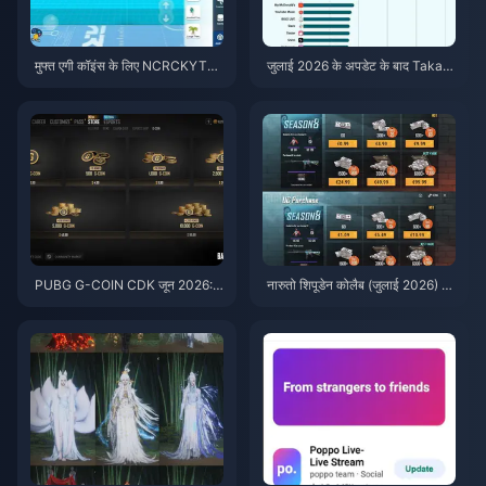
मुफ्त एगी कॉइंस के लिए NCRCKYT8E
जुलाई 2026 के अपडेट के बाद Taka L
F कोड कैसे रिडीम करें (अगस्त 2026)
ive 1.2.11 बैटरी तेजी से खत्म कर रहा
है? कारण और समाधान
PUBG G-COIN CDK जून 2026:
नारुतो शिपूडेन कोलैब (जुलाई 2026) के
क्या $91.43 का डबल प्रोमो वाकई इस
लिए सस्ते में PUBG Mobile UC ख
के लायक है?
रीदें: लागत, सर्वश्रेष्ठ पैक और सुरक्षित
टॉप-अप