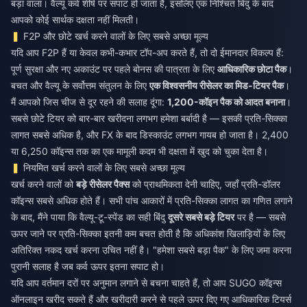
बड़ा वाला। वैल्यू कर्व शीर्ष पर सपाट हो जाता है, इसलिए एक निश्चित बिंदु के बाद
आपको कोई सार्थक दक्षता नहीं मिलती।
F2P और छोटे खर्च करने वालों के लिए सबसे अच्छा मूल्य
यदि आप F2P हैं या केवल कभी-कभार टॉप-अप करते हैं, तो दो ईमानदार विकल्प हैं:
पूर्ण सुरक्षा और नए अकाउंट पर पहले बोनस की पात्रता के लिए
आधिकारिक छोटा पैक
।
बचत और वैल्यू के सर्वोत्तम संतुलन के लिए
एक विश्वसनीय रीसेलर का मिड-टियर पैक
।
मैं आपको जिस चीज से दूर रहने की सलाह दूंगा:
1,200-कॉइन पैक को आदत बनाना
।
सबसे छोटे टियर को बार-बार खरीदना लगभग हमेशा बर्बादी है — इसकी प्रति-सिक्का
लागत सबसे अधिक है, और FX के बाद डिस्काउंट लगभग गायब हो जाता है। 2,400
या 6,250 कॉइन्स तक का एक मामूली कदम भी दक्षता में खुद को चुका देता है।
नियमित खर्च करने वालों के लिए सबसे अच्छा मूल्य
खर्च करने वालों को
बड़े रीसेलर पैक्स
को प्राथमिकता देनी चाहिए, जहाँ प्रति-डॉलर
कॉइन्स सबसे अधिक होते हैं। सभी पांच आकारों में प्रति-सिक्का लागत का गणित लगाने
के बाद, मैंने पाया कि वैल्यू-टू-स्पेंड का सही बिंदु
दूसरे सबसे बड़े टियर
पर है — सबसे
ऊपर जाने पर प्रति-सिक्का इतनी कम बचत होती है कि अधिकांश खिलाड़ियों के लिए
अतिरिक्त नकद खर्च करना उचित नहीं है। "हमेशा सबसे बड़ा पैक" के लिए जमा करना
पुरानी सलाह है जब कर्व ऊपर इतना सपाट हो।
यदि आप वर्तमान दरों पर अनुमान लगाने से बचना चाहते हैं, तो आप
SUGO कॉइन्स
ऑनलाइन खरीद सकते हैं
और खरीदारी करने से पहले ऊपर दिए गए आधिकारिक टियर्स