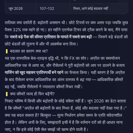
जून 2026
107–132
स्थिर, आगे कोई बदलाव नहीं
तालिका क्या दर्शाती है: बढ़ोतरी असमान थी। छोटे टियर्स पर कम असर पड़ा जबकि कुछ
पैक्स 32% तक महंगे हो गए। हर महीने प्रत्येक टियर को ट्रैक करने के बाद, मैंने पाया
कि
सबसे बड़े पैक की कीमत प्रतिशत के मामले में सबसे कम बढ़ी
— जिसने बड़े बंडलों को
छोटे बंडलों की तुलना में और भी आकर्षक बना दिया।
बदलाव का कारण क्या था?
यह एक वास्तविक बेस-प्राइस वृद्धि थी, न कि FX का शोर। अप्रैल का समायोजन
आधिकारिक पक्ष से आया था, और रीसेलर्स ने पूरी बढ़ोतरी को आप पर डालने के बजाय
मार्जिन को खुद सहकर प्रतिस्पर्धी बने रहने
का फैसला किया। यही कारण है कि अप्रैल
के बाद रीसेलर बनाम आधिकारिक का अंतर वास्तव में
बढ़ गया
— आधिकारिक कीमतें
बढ़ गईं, जबकि रीसेलर्स ने ज्यादातर कीमतें स्थिर रखीं।
क्या कीमतें जल्द ही फिर बढ़ेंगी?
निकट भविष्य में किसी और बढ़ोतरी के कोई संकेत नहीं हैं। जून 2026 का डेटा बताता
है कि कीमतें "अप्रैल की बढ़ोतरी के बाद स्थिर हैं, कोई और बदलाव नहीं देखा गया है।"
क्या यह बदल सकता है? बिल्कुल — मूल्य निर्धारण हमेशा समय के प्रति संवेदनशील
होता है। लेकिन अभी के लिए, समझदारी इसी में है कि वर्तमान दरों को ही आधार माना
जाए, न कि इसे कोई ऐसी सेल समझें जो खत्म होने वाली है।