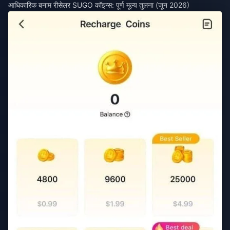
आधिकारिक बनाम रीसेलर SUGO कॉइन्स: पूर्ण मूल्य तुलना (जून 2026)