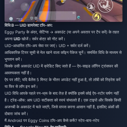
विधि B — UID डायरेक्ट टॉप-अप:
Eggy Party के अंदर, सेटिंग्स → अकाउंट (या अपने अवतार पर टैप करें) के तहत
अपना
UID
खोजें। सर्वर क्षेत्र को नोट करें।
UID-आधारित टॉप-अप सेवा पर जाएं। UID + सर्वर दर्ज करें।
आधिकारिक टियर सूची से मेल खाने वाला कॉइन पैकेज चुनें। समर्थित विधि के माध्यम से
भुगतान करें।
सिक्के उसी अकाउंट UID में क्रेडिट किए जाते हैं — ऐप-साइड लॉगिन ट्रांसफर की
आवश्यकता नहीं है।
ऐप पर लौटें; यदि बैलेंस 5 मिनट के भीतर अपडेट नहीं हुआ है, तो लॉबी को रिफ्रेश करें
या फिर से लॉग इन करें।
UID विधि आपके पहले रन-थ्रू के बाद तेज़ है क्योंकि इसमें कोई ऐप-स्टोर घर्षण नहीं
है। ट्रेड-ऑफ: आप UID सटीकता को स्वयं संभालते हैं। एक टाइपो और सिक्के किसी
अजनबी के अकाउंट में चले जाएंगे, जिसे वापस करना आसान नहीं है, इसलिए अंकों की
दोबारा जांच करें।
मैं Android पर Eggy Coins टॉप-अप कैसे करूँ? स्टेप-बाय-स्टेप