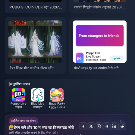
PUBG G-COIN CDK जून 2026:
नारुतो शिपूडेन कोलैब (जुलाई 2026) के
क्या $91.43 का डबल प्रोमो वाकई इस
लिए सस्ते में PUBG Mobile UC ख
के लायक है?
रीदें: लागत, सर्वश्रेष्ठ पैक और सुरक्षित
टॉप-अप
वेयर विंड्स मीट माउंटेन ऑटम इवेंट
पोप्पो लाइव ऐप का उपयोग कैसे करें:
रिवार्ड्स जुलाई 2026: पूरी सूची, मुद्रा औ
शुरुआती लोगों के लिए पूरी गाइड | जुलाई
र प्राथमिकता
2026
अनुशंसित उत्पाद
Poppo Live
Bigo Live
Eggy Party
कॉइन्स
डायमंड्स
Eggy Coins
सीमित समय का ऑफर
शेयर करें और 10% तक का डिस्काउंट जीतें
लकी व्हील अनलॉक करने के लिए शेयर करें।