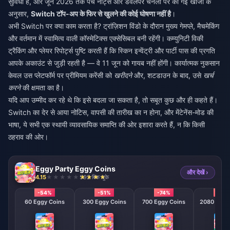
सुविधा है, और जून 2026 तक पैच नोट्स और डेवलपर चैनलों पर की गई खोजों के
अनुसार,
Switch टॉप-अप के फिर से खुलने की कोई घोषणा नहीं है
।
अभी Switch पर क्या काम करता है? ट्रांज़िशन विंडो के दौरान मुख्य गेमप्ले, मैचमेकिंग
और वर्तमान में स्वामित्व वाली कॉस्मेटिक्स एक्सेसिबल बनी रहेंगी। कम्युनिटी विकी
ट्रैकिंग और प्लेयर रिपोर्ट्स पुष्टि करती हैं कि स्किन इन्वेंट्री और पार्टी पास की प्रगति
आपके अकाउंट से जुड़ी रहती है — वे 11 जून को गायब नहीं होंगी। कार्यात्मक नुकसान
केवल उस प्लेटफॉर्म पर प्रीमियम करेंसी को
खरीदने
और, शटडाउन के बाद, उसे
खर्च
करने
की क्षमता का है।
यदि आप उम्मीद कर रहे थे कि इसे बदला जा सकता है, तो सबूत कुछ और ही कहते हैं।
Switch का देर से आया नोटिस, वापसी की तारीख का न होना, और मेंटेनेंस-मोड की
भाषा, ये सभी एक स्थायी व्यावसायिक समाप्ति की ओर इशारा करते हैं, न कि किसी
ठहराव की ओर।
Eggy Party Eggy Coins
और देखें ›
4.15
592 बिक चुके
-54%
-51%
-74%
-79
60 Eggy Coins
300 Eggy Coins
700 Eggy Coins
2080 E