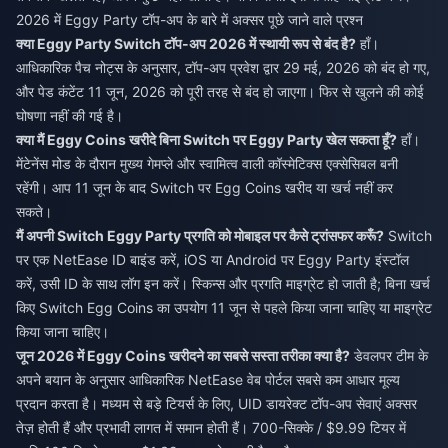
2026 में Eggy Party टॉप-अप के बारे में अक्सर पूछे जाने वाले प्रश्न
क्या Eggy Party Switch टॉप-अप 2026 में स्थायी रूप से बंद है?
हाँ।
आधिकारिक पैच नोट्स के अनुसार, टॉप-अप प्रवेश द्वार 29 मई, 2026 को बंद हो गए,
और पेड कंटेंट 11 जून, 2026 को पूरी तरह से बंद हो जाएगा। फिर से खुलने की कोई
घोषणा नहीं की गई है।
क्या मैं Eggy Coins खरीदे बिना Switch पर Eggy Party खेल सकता हूँ?
हाँ।
मेंटेनेंस मोड के दौरान मुख्य गेमप्ले और स्वामित्व वाली कॉस्मेटिक्स एक्सेसिबल बनी
रहेंगी। आप 11 जून के बाद Switch पर Egg Coins खरीद या खर्च नहीं कर
सकते।
मैं अपनी Switch Eggy Party प्रगति को मोबाइल पर कैसे ट्रांसफर करूँ?
Switch
पर एक NetEase ID बाइंड करें, iOS या Android पर Eggy Party इंस्टॉल
करें, उसी ID के साथ लॉग इन करें। स्किन्स और प्रगति माइग्रेट हो जाती है; बिना खर्च
किए Switch Egg Coins का उपयोग 11 जून से पहले किया जाना चाहिए या माइग्रेट
किया जाना चाहिए।
जून 2026 में Eggy Coins खरीदने का सबसे सस्ता तरीका क्या है?
डेवलपर टीम के
अपने बयान के अनुसार आधिकारिक NetEase वेब पोर्टल सबसे कम आधार मूल्य
प्रदान करता है। मध्यम से बड़े टियर्स के लिए, UID डायरेक्ट टॉप-अप सेवाएं अक्सर
तेज़ होती हैं और प्रभावी लागत में समान होती हैं। 700-सिक्के / $9.99 टियर में