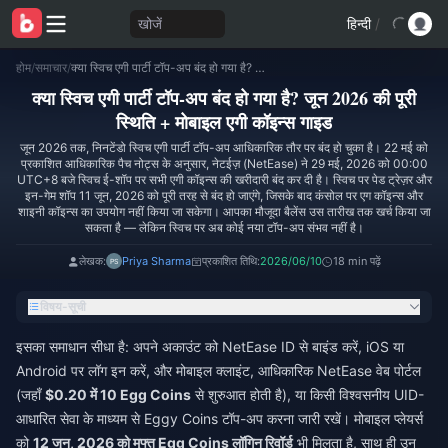
खोजें
हिन्दी
/
होम
/
समाचार
/
क्या स्विच एगी पार्टी टॉप-अप बंद हो गया है? जून 2026 की पूरी स्थिति + मोबाइल एगी कॉइन्स गाइड
क्या स्विच एगी पार्टी टॉप-अप बंद हो गया है? जून 2026 की पूरी
स्थिति + मोबाइल एगी कॉइन्स गाइड
जून 2026 तक, निनटेंडो स्विच एगी पार्टी टॉप-अप आधिकारिक तौर पर बंद हो चुका है। 22 मई को
प्रकाशित आधिकारिक पैच नोट्स के अनुसार, नेटईज़ (NetEase) ने 29 मई, 2026 को 00:00
UTC+8 बजे स्विच ई-शॉप पर सभी एगी कॉइन्स की खरीदारी बंद कर दी है। स्विच पर पेड ट्रेज़र और
इन-गेम शॉप 11 जून, 2026 को पूरी तरह से बंद हो जाएंगे, जिसके बाद कंसोल पर एग कॉइन्स और
शाइनी कॉइन्स का उपयोग नहीं किया जा सकेगा। आपका मौजूदा बैलेंस उस तारीख तक खर्च किया जा
सकता है — लेकिन स्विच पर अब कोई नया टॉप-अप संभव नहीं है।
लेखक:
Priya Sharma
प्रकाशित तिथि:
2026/06/10
18 min पढ़ें
विषय-सूची
इसका समाधान सीधा है: अपने अकाउंट को NetEase ID से बाइंड करें, iOS या
Android पर लॉग इन करें, और मोबाइल क्लाइंट, आधिकारिक NetEase वेब पोर्टल
(जहाँ
$0.20 में 10 Egg Coins
से शुरुआत होती है), या किसी विश्वसनीय UID-
आधारित सेवा के माध्यम से Eggy Coins टॉप-अप करना जारी रखें। मोबाइल प्लेयर्स
को
12 जून, 2026 को मुफ्त Egg Coins लॉगिन रिवॉर्ड
भी मिलता है, साथ ही उन