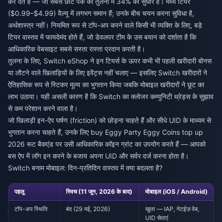
कर देते हैं — जो सबसे छोटे पैक की तुलना में 34% का सुधार है। मध्य टियर
($0.99–$4.99) वैल्यू में लगभग समान हैं; उनके बीच चयन करना सुविधा है,
अर्थशास्त्र नहीं। नियमित रूप से टॉप-अप करने वाले किसी भी व्यक्ति के लिए, बड़े
टियर वास्तव में फायदेमंद होते हैं, जो डेवलपर टीम के उस बयान को दर्शाता है कि
आधिकारिक वेबसाइट सबसे सस्ता रास्ता प्रदान करती है।
तुलना के लिए, Switch eShop ने इन टियर्स के ऊपर कभी भी पहली खरीदारी बोनस
या लौटने वाले खिलाड़ियों के लिए इवेंट्स नहीं चलाए — इसलिए Switch खरीदारों ने
ऐतिहासिक रूप से स्टिकर मूल्य का भुगतान किया जबकि मोबाइल खरीदारों ने छूट का
लाभ उठाया। यही असली कारण है कि Switch का क्लोजर कम्युनिटी थ्रेड्स के सुझाव
से कम परेशान करने वाला है।
जो खिलाड़ी इन-ऐप घर्षण (friction) को छोड़ना चाहते हैं और सीधे UID के माध्यम से
भुगतान करना चाहते हैं, उनके लिए
buy Eggy Party Eggy Coins top up
2026
रूट बैकएंड पर उसी आधिकारिक कॉइन ग्रांट का उपयोग करते हैं — आपको
बस ऐप में लॉग इन करने के बजाय अपना UID और सर्वर दर्ज करना होता है।
Switch बनाम मोबाइल: दिन-प्रतिदिन वास्तव में क्या बदलता है?
पहलू
स्विच (11 जून, 2026 के बाद)
मोबाइल (iOS / Android)
टॉप-अप स्थिति
बंद (29 मई, 2026)
खुला — IAP, नेटईज़ वेब,
UID सेवाएं