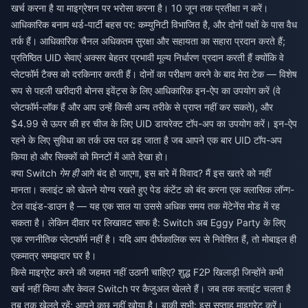
खर्च करना है या माइग्रेशन पर भरोसा करना है। 10 जून तक प्रतीक्षा न करें।
आधिकारिक बनाम थर्ड-पार्टी बहस पर: कम्युनिटी विभाजित है, और दोनों पक्षों के पास वैध
तर्क हैं। आधिकारिक चैनल अधिकतम सुरक्षा और सहायता का सहारा प्रदान करते हैं;
प्रतिष्ठित UID सेवाएं अक्सर बेहतर प्रभावी मूल्य निर्धारण प्रदान करती हैं क्योंकि वे
प्लेटफॉर्म टैक्स को दरकिनार करती हैं। दोनों का परीक्षण करने के बाद मेरा टेक — विशेष
रूप से पहली खरीदारी बोनस इवेंट्स के लिए आधिकारिक इन-ऐप का उपयोग करें (वे
प्लेटफॉर्म-लॉक हैं और आप उन्हें किसी अन्य तरीके से प्राप्त नहीं कर सकते), और
$4.99 से ऊपर की हर चीज के लिए UID डायरेक्ट टॉप-अप का उपयोग करें। इन-ऐप
रहने के लिए सुविधा का तर्क उस पल ढह जाता है जब आपने एक बार UID टॉप-अप
किया हो और सिक्कों को मिनटों में आते देखा हो।
क्या Switch
गेम ही
आगे बंद हो जाएगा, इस बारे में विवाद? मैं इस खतरे को नहीं
मानता। क्लाइंट को खेलने योग्य रखते हुए पेड कंटेंट को बंद करना एक क्लासिक लॉन्ग-
टेल वाइंड-डाउन है — यह एक साल या उससे अधिक समय तक मेंटेनेंस मोड में रह
सकता है। लेकिन दीवार पर लिखावट साफ है: Switch अब Eggy Party के लिए
एक रणनीतिक प्लेटफॉर्म नहीं है। यदि आप दीर्घकालिक रूप से निवेशित हैं, तो मोबाइल ही
एकमात्र समझदार घर है।
किसे माइग्रेट करने की जहमत नहीं उठानी चाहिए? शुद्ध F2P खिलाड़ी जिन्होंने कभी
खर्च नहीं किया और केवल Switch पर कैजुअल खेलते हैं। जब तक क्लाइंट चलता है
तब तक खेलते रहें; आपने कुछ नहीं खोया है। बाकी सभी: इस सप्ताह माइग्रेट करें।