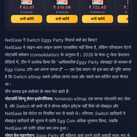
₹ 62.01
₹ 310.06
₹ 722.82
₹ 2146
₹ 135.55
₹ 629.90
₹ 2809.22
₹ 10032
अभी खरीदें
अभी खरीदें
अभी खरीदें
अभी खरी
NetEase ने Switch Eggy Party रिचार्ज क्यों बंद किया?
NetEase ने लाइन-बाय-लाइन कारण प्रकाशित नहीं किया है, लेकिन परिचालन पैटर्न
प्लेटफॉर्म समेकन (consolidation) के अनुरूप है। 2026 के फेस-टू-फेस डेवलपर
वीडियो में, टीम ने उल्लेख किया कि
"आधिकारिक Eggy Party वेबसाइट के माध्यम से
Egg Coins टॉप-अप करना सस्ता है"
— एक ऐसा बयान जो इस बात की पुष्टि करता
है कि Switch eShop सबसे अधिक लागत वाला और सबसे कम मार्जिन वाला चैनल
था।
तीन कारक इस क्लोजर के साथ मेल खाते हैं:
प्लेटफॉर्म रेवेन्यू शेयर इकोनॉमिक्स:
Nintendo eShop एक मानक प्लेटफॉर्म कट लेता
है, और Switch को कभी भी वे बोनस कॉइन इवेंट्स नहीं मिले जो मोबाइल और
NetEase वेब पोर्टल पर नियमित रूप से चलते थे। परिणाम: Switch खरीदारों ने
मोबाइल खरीदारों की तुलना में प्रति Egg Coin अधिक भुगतान किया, जबकि
NetEase को प्रति डॉलर कम लाभ हुआ।
प्लेयर बेस माइग्रेशन:
Eggy Party की सक्रिय खर्च करने वाली आबादी मुख्य रूप से