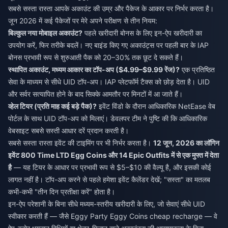
सबसे सस्ता रास्ता आपके अकाउंट की उम्र और पैकेज के आकार पर निर्भर करता है।
जून 2026 में कई पैकेजों पर मेरे अपने परीक्षण से तीन नियम:
बिल्कुल नया मोबाइल अकाउंट?
पहले खरीदारी बोनस के लिए इन-ऐप खरीदारी का
उपयोग करें, फिर तरीके बदलें। नए बाइंड किए गए अकाउंट्स पर पहली बार के IAP
बोनस प्रभावी रूप से शुरुआती पैक को 20–30% तक छूट दे सकते हैं।
स्थापित अकाउंट, मध्यम आकार का टॉप-अप ($4.99–$9.99 रेंज)?
एक प्रतिष्ठित
सेवा के माध्यम से सीधे UID टॉप-अप। IAP प्लेटफॉर्म टैक्स को छोड़ देता है। UID
और सर्वर सत्यापित होने के बाद सिक्के आमतौर पर मिनटों में आ जाते हैं।
व्हेल टियर (प्रति माह कई बड़े पैक)?
इवेंट विंडो के दौरान आधिकारिक NetEase वेब
पोर्टल के साथ UID टॉप-अप को मिलाएं। डेवलपर टीम ने पुष्टि की कि आधिकारिक
वेबसाइट सबसे सस्ती आधार दरें प्रदान करती है।
सबसे सस्ता रास्ता इवेंट की टाइमिंग पर भी निर्भर करता है।
12 जून, 2026 का लॉगिन
इवेंट 800 Time LTD Egg Coins और 14 Epic Outfits में से एक मुफ्त में देता
है
— यह टियर के आधार पर प्रभावी रूप से $5–$10 की वैल्यू है, और इसकी कोई
लागत नहीं है। टॉप-अप करने से पहले हमेशा इवेंट कैलेंडर देखें; "सस्ता" का मतलब
कभी-कभी "तीन दिन प्रतीक्षा करें" होता है।
इन-ऐप परेशानी के बिना सीधे मध्यम-स्तरीय खरीदारी के लिए, जो सेवाएं सीधे UID
स्वीकार करती हैं — जैसे
Eggy Party Eggy Coins cheap recharge
— वे