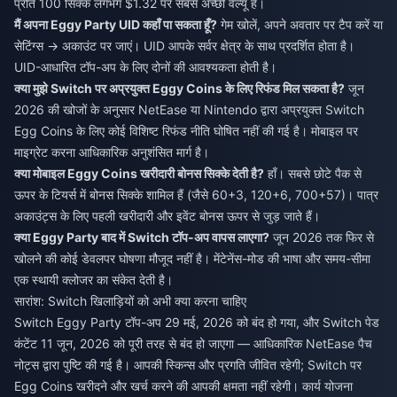
प्रति 100 सिक्के लगभग $1.32 पर सबसे अच्छी वैल्यू है।
मैं अपना Eggy Party UID कहाँ पा सकता हूँ?
गेम खोलें, अपने अवतार पर टैप करें या
सेटिंग्स → अकाउंट पर जाएं। UID आपके सर्वर क्षेत्र के साथ प्रदर्शित होता है।
UID-आधारित टॉप-अप के लिए दोनों की आवश्यकता होती है।
क्या मुझे Switch पर अप्रयुक्त Eggy Coins के लिए रिफंड मिल सकता है?
जून
2026 की खोजों के अनुसार NetEase या Nintendo द्वारा अप्रयुक्त Switch
Egg Coins के लिए कोई विशिष्ट रिफंड नीति घोषित नहीं की गई है। मोबाइल पर
माइग्रेट करना आधिकारिक अनुशंसित मार्ग है।
क्या मोबाइल Eggy Coins खरीदारी बोनस सिक्के देती है?
हाँ। सबसे छोटे पैक से
ऊपर के टियर्स में बोनस सिक्के शामिल हैं (जैसे 60+3, 120+6, 700+57)। पात्र
अकाउंट्स के लिए पहली खरीदारी और इवेंट बोनस ऊपर से जुड़ जाते हैं।
क्या Eggy Party बाद में Switch टॉप-अप वापस लाएगा?
जून 2026 तक फिर से
खोलने की कोई डेवलपर घोषणा मौजूद नहीं है। मेंटेनेंस-मोड की भाषा और समय-सीमा
एक स्थायी क्लोजर का संकेत देती है।
सारांश: Switch खिलाड़ियों को अभी क्या करना चाहिए
Switch Eggy Party टॉप-अप 29 मई, 2026 को बंद हो गया, और Switch पेड
कंटेंट 11 जून, 2026 को पूरी तरह से बंद हो जाएगा — आधिकारिक NetEase पैच
नोट्स द्वारा पुष्टि की गई है। आपकी स्किन्स और प्रगति जीवित रहेगी; Switch पर
Egg Coins खरीदने और खर्च करने की आपकी क्षमता नहीं रहेगी। कार्य योजना