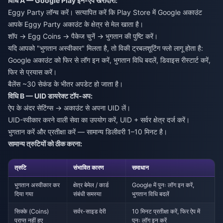
विधि A — Google Play इन-ऐप खरीदारी:
Eggy Party लॉन्च करें। सत्यापित करें कि Play Store में Google अकाउंट
आपके Eggy Party अकाउंट के क्षेत्र से मेल खाता है।
शॉप → Egg Coins → पैकेज चुनें → भुगतान की पुष्टि करें।
यदि आपको "भुगतान अस्वीकार" मिलता है, तो विकी ट्रबलशूटिंग फ्लो लागू होता है:
Google अकाउंट को फिर से लॉग इन करें, भुगतान विधि बदलें, डिवाइस रीस्टार्ट करें,
फिर से प्रयास करें।
बैलेंस ~30 सेकंड के भीतर अपडेट हो जाता है।
विधि B — UID डायरेक्ट टॉप-अप:
ऐप के अंदर सेटिंग्स → अकाउंट से अपना UID लें।
UID-स्वीकार करने वाली सेवा का उपयोग करें, UID + सर्वर क्षेत्र दर्ज करें।
भुगतान करें और प्रतीक्षा करें — सामान्य डिलीवरी 1–10 मिनट है।
सामान्य त्रुटियों को ठीक करना:
त्रुटि
संभावित कारण
समाधान
भुगतान अस्वीकार कर
क्षेत्र बेमेल / कार्ड
Google में पुनः लॉग इन करें,
दिया गया
संबंधी समस्या
भुगतान विधि बदलें
सिक्के (Coins)
सर्वर-साइड देरी
10 मिनट प्रतीक्षा करें, फिर ऐप में
प्राप्त नहीं हुए
पुनः लॉग इन करें