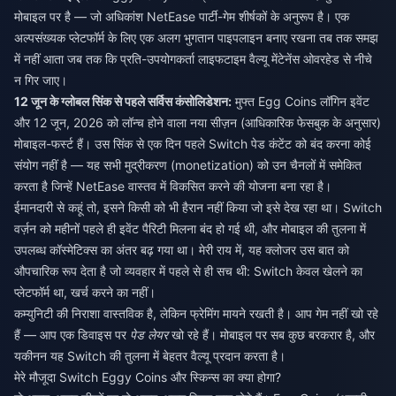
मोबाइल पर है — जो अधिकांश NetEase पार्टी-गेम शीर्षकों के अनुरूप है। एक
अल्पसंख्यक प्लेटफॉर्म के लिए एक अलग भुगतान पाइपलाइन बनाए रखना तब तक समझ
में नहीं आता जब तक कि प्रति-उपयोगकर्ता लाइफटाइम वैल्यू मेंटेनेंस ओवरहेड से नीचे
न गिर जाए।
12 जून के ग्लोबल सिंक से पहले सर्विस कंसोलिडेशन:
मुफ्त Egg Coins लॉगिन इवेंट
और 12 जून, 2026 को लॉन्च होने वाला नया सीज़न (आधिकारिक फेसबुक के अनुसार)
मोबाइल-फर्स्ट हैं। उस सिंक से एक दिन पहले Switch पेड कंटेंट को बंद करना कोई
संयोग नहीं है — यह सभी मुद्रीकरण (monetization) को उन चैनलों में समेकित
करता है जिन्हें NetEase वास्तव में विकसित करने की योजना बना रहा है।
ईमानदारी से कहूं तो, इसने किसी को भी हैरान नहीं किया जो इसे देख रहा था। Switch
वर्ज़न को महीनों पहले ही इवेंट पैरिटी मिलना बंद हो गई थी, और मोबाइल की तुलना में
उपलब्ध कॉस्मेटिक्स का अंतर बढ़ गया था। मेरी राय में, यह क्लोजर उस बात को
औपचारिक रूप देता है जो व्यवहार में पहले से ही सच थी: Switch केवल खेलने का
प्लेटफॉर्म था, खर्च करने का नहीं।
कम्युनिटी की निराशा वास्तविक है, लेकिन फ्रेमिंग मायने रखती है। आप गेम नहीं खो रहे
हैं — आप एक डिवाइस पर
पेड लेयर
खो रहे हैं। मोबाइल पर सब कुछ बरकरार है, और
यकीनन यह Switch की तुलना में बेहतर वैल्यू प्रदान करता है।
मेरे मौजूदा Switch Eggy Coins और स्किन्स का क्या होगा?