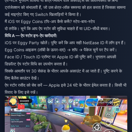
ऐप-स्टोर भुगतान विधियों या क्षेत्र-मिलान वाले अकाउंट्स की आवश्यकता के बिना
ट्रांजेक्शन को संभालती हैं, जो उस क्षेत्र-लॉक समस्या को हल करता है जिसका सामना
कई माइग्रेट किए गए Switch खिलाड़ियों ने किया है।
मैं iOS पर Eggy Coins टॉप-अप कैसे करूँ? स्टेप-बाय-स्टेप
दो तरीके। चुनें कि आप ऐप स्टोर की सुविधा चाहते हैं या UID-सीधी बचत।
विधि A — ऐप स्टोर इन-ऐप खरीदारी:
iOS पर Eggy Party खोलें। पुष्टि करें कि आप सही NetEase ID में लॉग इन हैं।
Egg Coins आइकन (लॉबी के ऊपर-दाएं) → शॉप → पैकेज चुनें पर टैप करें।
Face ID / Touch ID प्रॉम्प्ट पर Apple ID की पुष्टि करें। भुगतान आपकी
डिफ़ॉल्ट ऐप स्टोर विधि का उपयोग करता है।
सिक्के आमतौर पर 30 सेकंड के भीतर आपके अकाउंट में आ जाते हैं। पुष्टि करने के
लिए बैलेंस काउंटर देखें।
ऐप स्टोर रसीद को सेव करें — Apple इसे 24 घंटे के भीतर ईमेल करता है। किसी भी
विवाद के लिए इसे रखें।