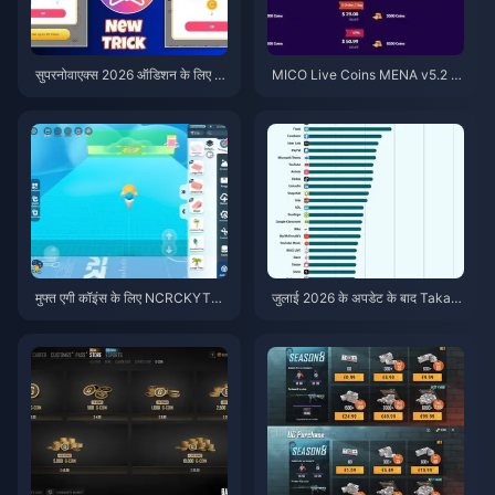
सुपरनोवाएक्स 2026 ऑडिशन के लिए स
MICO Live Coins MENA v5.2 के
स्ते स्टारमेकर कोइंस (12-23% की छूट)
बाद: 2026 के सबसे सस्ते डील्स
मुफ्त एगी कॉइंस के लिए NCRCKYT8E
जुलाई 2026 के अपडेट के बाद Taka L
F कोड कैसे रिडीम करें (अगस्त 2026)
ive 1.2.11 बैटरी तेजी से खत्म कर रहा
है? कारण और समाधान