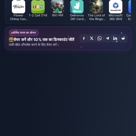
Flower
1-2 Call (TH)
डेल्टा फोर्स
Deliveroo
The Lord of
Microsoft
Casht
Chimp Cash
Gift Card
the Rings:
365 (BH)
Evou
Voucher
(UK)
Rise to War
(AR
(MY)
Gift Packs
सीमित समय का ऑफर
शेयर करें और 10% तक का डिस्काउंट जीतें
लकी व्हील अनलॉक करने के लिए शेयर करें।