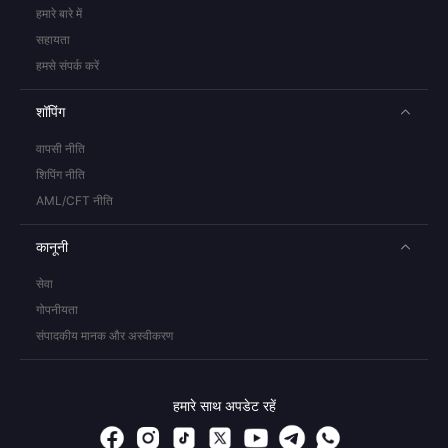
हमारे बारे में
सहायता
हमसे संपर्क करें
शॉपिंग
वापसी नीति
शिपिंग नीति
AML/CFT नीति
कानूनी
सेवा
गोपनीयता
संपादकीय मानक और अस्वीकरण
हमारे साथ अपडेट रहें