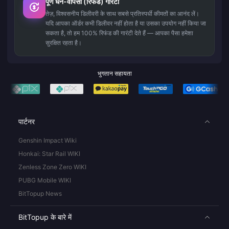
पूर्ण धन-वापसी (रिफंड) गारंटी
तेज़, विश्वसनीय डिलीवरी के साथ सबसे प्रतिस्पर्धी कीमतों का आनंद लें।
यदि आपका ऑर्डर कभी डिलीवर नहीं होता है या उसका उपयोग नहीं किया जा
सकता है, तो हम 100% रिफंड की गारंटी देते हैं — आपका पैसा हमेशा
सुरक्षित रहता है।
भुगतान सहायता
पार्टनर
Genshin Impact Wiki
Honkai: Star Rail WIKI
Zenless Zone Zero WIKI
PUBG Mobile WIKI
BitTopup News
BitTopup के बारे में