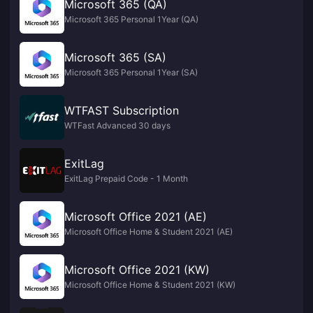
Microsoft 365 (QA)
Microsoft 365 Personal 1Year (QA)
Microsoft 365 (SA)
Microsoft 365 Personal 1Year (SA)
WTFAST Subscription
WTFast Advanced 30 days
ExitLag
ExitLag Prepaid Code - 1 Month
Microsoft Office 2021 (AE)
Microsoft Office Home & Student 2021 (AE)
Microsoft Office 2021 (KW)
Microsoft Office Home & Student 2021 (KW)