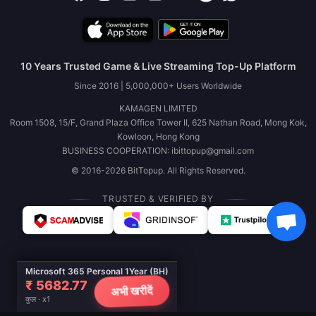
10 Years Trusted Game & Live Streaming Top-Up Platform
Since 2016 | 5,000,000+ Users Worldwide
KAMAGEN LIMITED
Room 1508, 15/F, Grand Plaza Office Tower II, 625 Nathan Road, Mong Kok,
Kowloon, Hong Kong
BUSINESS COOPERATION: ibittopup@gmail.com
© 2016-2026 BitTopup. All Rights Reserved.
TRUSTED & VERIFIED BY
Microsoft 365 Personal 1Year (BH)
₹ 5682.77
अभी खरीदें
कुल · x1