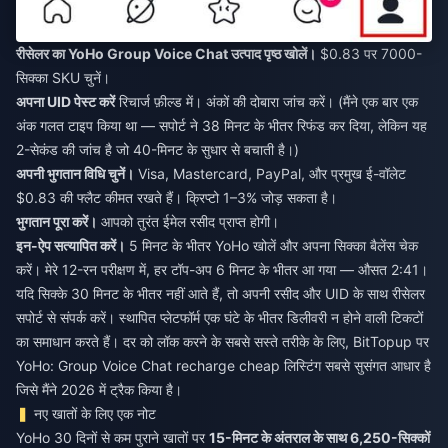
रीसेलर का YoHo Group Voice Chat उत्पाद पृष्ठ खोलें।
$0.83 पर 7000-
सिक्का SKU चुनें।
अपना UID पेस्ट करें
रिचार्ज फ़ील्ड में। अंकों की दोबारा जांच करें। (मैंने एक बार एक
अंक गलत टाइप किया था — सपोर्ट ने 38 मिनट के भीतर रिफंड कर दिया, लेकिन यह
2-सेकंड की जांच है जो 40-मिनट के सुधार से बचाती है।)
अपनी भुगतान विधि चुनें।
Visa, Mastercard, PayPal, और प्रमुख ई-वॉलेट
$0.83 की फ्लैट कीमत रखते हैं। क्रिप्टो 1–3% जोड़ सकता है।
भुगतान पूरा करें।
आपको तुरंत ईमेल रसीद प्राप्त होगी।
इन-ऐप सत्यापित करें।
5 मिनट के भीतर YoHo खोलें और अपना सिक्का बैलेंस चेक
करें। मेरे 12-रन परीक्षण में, हर टॉप-अप 6 मिनट के भीतर आ गया — औसत 2:41।
यदि सिक्के 30 मिनट के भीतर नहीं आते हैं, तो अपनी रसीद और UID के साथ रीसेलर
सपोर्ट से संपर्क करें। स्थापित प्लेटफॉर्म एक घंटे के भीतर डिलीवरी न होने वाली टिकटों
का समाधान करते हैं। दर को लॉक करने के सबसे सस्ते तरीके के लिए, BitTopup पर
YoHo: Group Voice Chat recharge cheap
लिस्टिंग सबसे सुसंगत आधार है
जिसे मैंने 2026 में ट्रैक किया है।
नए खातों के लिए एक नोट
YoHo 30 दिनों से कम पुराने खातों पर
15-मिनट के अंतराल के साथ 6,250-सिक्कों