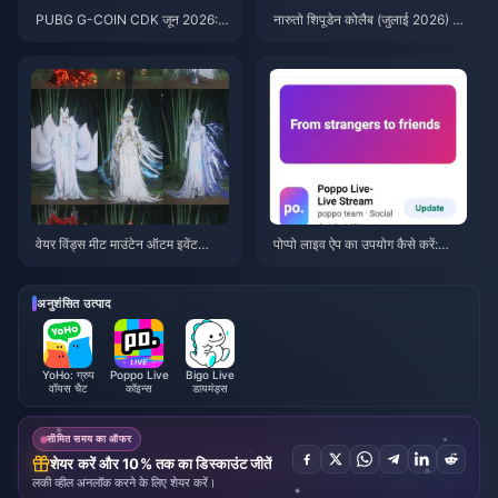
PUBG G-COIN CDK जून 2026:
नारुतो शिपूडेन कोलैब (जुलाई 2026) के
क्या $91.43 का डबल प्रोमो वाकई इस
लिए सस्ते में PUBG Mobile UC ख
के लायक है?
रीदें: लागत, सर्वश्रेष्ठ पैक और सुरक्षित
टॉप-अप
वेयर विंड्स मीट माउंटेन ऑटम इवेंट
पोप्पो लाइव ऐप का उपयोग कैसे करें:
रिवार्ड्स जुलाई 2026: पूरी सूची, मुद्रा औ
शुरुआती लोगों के लिए पूरी गाइड | जुलाई
र प्राथमिकता
2026
अनुशंसित उत्पाद
YoHo: ग्रुप
Poppo Live
Bigo Live
वॉयस चैट
कॉइन्स
डायमंड्स
सीमित समय का ऑफर
शेयर करें और 10% तक का डिस्काउंट जीतें
लकी व्हील अनलॉक करने के लिए शेयर करें।