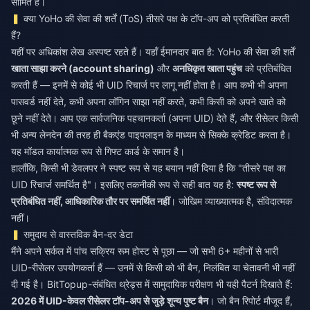
सीमित है।
क्या YoHo की सेवा की शर्तें (ToS) तीसरे पक्ष के टॉप-अप को प्रतिबंधित करती
हैं?
यहीं पर अधिकांश लेख अस्पष्ट रहते हैं। यहाँ ईमानदार बात है: YoHo की सेवा की शर्तें
खाता साझा करने (account sharing)
और
अनधिकृत खाता पहुंच
को प्रतिबंधित
करती हैं — इनमें से कोई भी UID रिचार्ज पर लागू नहीं होता है। आप कभी भी अपना
पासवर्ड नहीं देते, कभी अपना लॉगिन साझा नहीं करते, कभी किसी को अपने खाते को
छूने नहीं देते। आप एक सार्वजनिक पहचानकर्ता (अपना UID) देते हैं, और रीसेलर किसी
भी अन्य लेनदेन की तरह ही बैकएंड पाइपलाइन के माध्यम से सिक्के क्रेडिट करता है।
यह मॉडल कार्यात्मक रूप से गिफ्ट कार्ड के समान है।
हालाँकि, किसी भी डेवलपर ने स्पष्ट रूप से यह बयान नहीं दिया है कि "तीसरे पक्ष का
UID रिचार्ज समर्थित है"। इसलिए तकनीकी रूप से सही बात यह है:
स्पष्ट रूप से
प्रतिबंधित नहीं, आधिकारिक तौर पर समर्थित नहीं
। जोखिम व्याख्यात्मक है, संविदात्मक
नहीं।
समुदाय से वास्तविक बैन-दर डेटा
मैंने अपने सर्कल में पांच सक्रिय रूम होस्ट से पूछा — जो सभी 6+ महीनों से भारी
UID-रीसेलर उपयोगकर्ता हैं — उनमें से किसी को भी बैन, निलंबित या चेतावनी भी नहीं
दी गई है। BitTopup-संबंधित थ्रेड्स में सामुदायिक परीक्षण भी यही पैटर्न दिखाते हैं:
2026 में UID-केवल रीसेलर टॉप-अप से जुड़े शून्य पुष्ट बैन
। जो बैन रिपोर्ट मौजूद हैं,