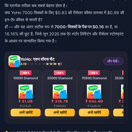
कि प्रत्येक तरीका कब सबसे बेहतर होता है।
क्या YoHo 7000 सिक्कों के लिए $0.83 की रीसेलर कीमत वास्तव में $0.99 की
इन-ऐप कीमत से सस्ती है?
हाँ — और यह अंतर सटीक रूप से
7000-सिक्कों के पैक पर $0.16
का है, या
16.16% की छूट है, जिसे जून 2026 तक ऐप स्टोर लिस्टिंग और रीसेलर स्टोरफ्रंट
के आधार पर सत्यापित किया गया है।
YoHo: ग्रुप वॉयस चैट
और देखें ›
4.19
675 बिक चुके
-48%
-48%
-48%
-48
10000 Diamond
35000 Diamond
70500 Diamond
353000 D
₹ 91.08
₹ 318.78
₹ 642.40
₹ 3218
₹ 174.31
₹ 609.84
₹ 1228.31
₹ 6150.
अभी खरीदें
अभी खरीदें
अभी खरीदें
अभी खरी