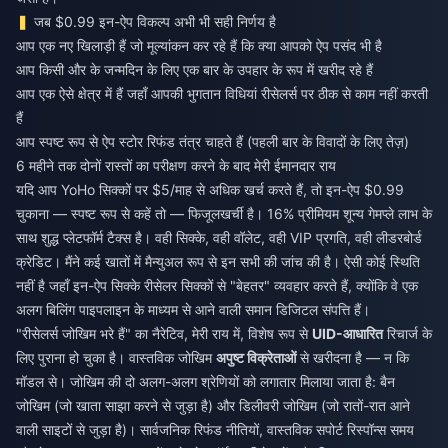
जब $0.99 इन-ऐप विकल्प अभी भी सही निर्णय है
आप एक नए खिलाड़ी हैं जो मूल्यांकन कर रहे हैं कि क्या आपको ऐप पसंद भी है
आप किसी और के जन्मदिन के लिए एक बार के उपहार के रूप में खरीद रहे हैं
आप एक ऐसे क्षेत्र में हैं जहाँ आपकी भुगतान विधियां रीसेलर्स पर ठीक से काम नहीं करती
हैं
आप स्पष्ट रूप से ऐप स्टोर रिफंड तंत्र चाहते हैं (पहली बार के विवादों के लिए तेज़)
6 महीने तक दोनों रास्तों का परीक्षण करने के बाद मेरी ईमानदार राय
यदि आप YoHo सिक्कों पर $5/माह से अधिक खर्च करते हैं, तो इन-ऐप $0.99
चुकाना — स्पष्ट रूप से कहें तो — फिजूलखर्ची है। 16% प्रीमियम शून्य गेमप्ले लाभ के
साथ शुद्ध प्लेटफॉर्म टैक्स है। वही सिक्के, वही वॉलेट, वही VIP प्रगति, वही लीडरबोर्ड
क्रेडिट। मैंने कई खातों में मैन्युअल रूप से इन सभी की जांच की है। ऐसी कोई स्थिति
नहीं है जहाँ इन-ऐप सिक्के रीसेलर सिक्कों से "बेहतर" व्यवहार करते हैं, क्योंकि वे एक
अलग बिलिंग पाइपलाइन के माध्यम से आने वाली समान डिजिटल संपत्ति हैं।
"रीसेलर्स जोखिम भरे हैं" का नैरेटिव, मेरी राय में, विशेष रूप से
UID-आधारित
रिचार्ज के
लिए पुराना हो चुका है। वास्तविक जोखिम
अपुष्ट विक्रेताओं
से खरीदना है — न कि
मॉडल से। जोखिम की दो अलग-अलग श्रेणियों को लगातार मिलाया जाता है: बैन
जोखिम (जो खाता साझा करने से जुड़ा है) और डिलीवरी जोखिम (जो रातों-रात आने
वाली साइटों से जुड़ा है)। सार्वजनिक रिफंड नीतियों, वास्तविक सपोर्ट रिस्पॉन्स समय