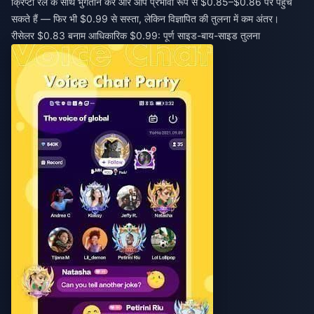
क्रिप्टो रेल के साथ भुगतान करें और आप प्रभावी रूप से $0.85–$0.86 पर पहुंच
सकते हैं — फिर भी $0.99 से सस्ता, लेकिन विज्ञापित की तुलना में कम अंतर।
रीसेलर $0.83 बनाम आधिकारिक $0.99: पूर्ण साइड-बाय-साइड तुलना