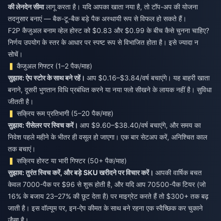
की लेनदेन सीमा
लागू करता है। यदि आपका खाता नया है, तो टॉप-अप की योजना
तदनुसार बनाएं — बैक-टू-बैक बड़े पैक अस्थायी रूप से विफल हो सकते हैं।
F2P कैजुअल बनाम व्हेल होस्ट को $0.83 और $0.99 के बीच कैसे चुनना चाहिए?
निर्णय उपयोग के स्तर के आधार पर स्पष्ट रूप से विभाजित होता है। इसे ज्यादा न
सोचें।
कैजुअल गिफ्टर (1–2 पैक/माह)
सुझाव: ऐप स्टोर के साथ बने रहें।
आप $0.16–$3.84/वर्ष बचाएंगे। यह बाहरी खाता
बनाने, दूसरी भुगतान विधि प्रबंधित करने या नया फ्लो सीखने के लायक नहीं है। सुविधा
जीतती है।
सक्रिय रूम प्रतिभागी (5–20 पैक/माह)
सुझाव: रीसेलर पर स्विच करें।
आप $9.60–$38.40/वर्ष बचाएंगे, और समय का
निवेश पहले महीने के भीतर ही वसूल हो जाएगा। एक बार सेटअप करें, अनिश्चित काल
तक बचाएं।
सक्रिय होस्ट या भारी गिफ्टर (50+ पैक/माह)
सुझाव: तुरंत स्विच करें, और बड़े SKU खरीदने पर विचार करें।
आपकी वार्षिक बचत
केवल 7000-पैक पर $96 से शुरू होती है, और यदि आप 70500-पैक टियर (जो
16% के बजाय 23–27% की छूट देता है) पर माइग्रेट करते हैं तो $300+ तक बढ़
जाती है। इस वॉल्यूम पर, इन-ऐप कीमत के साथ बने रहना एक स्वैच्छिक कर चुकाने
जैसा है।