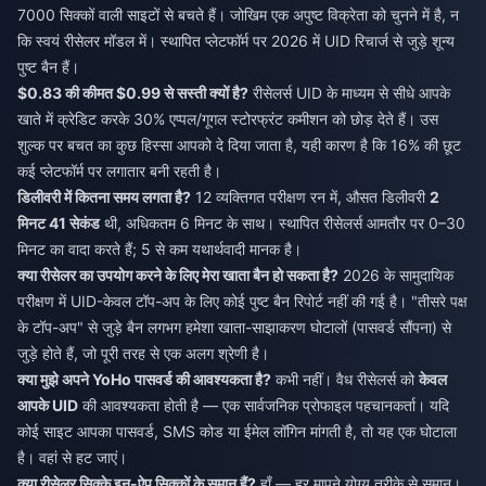
7000 सिक्कों वाली साइटों से बचते हैं। जोखिम एक अपुष्ट विक्रेता को चुनने में है, न
कि स्वयं रीसेलर मॉडल में। स्थापित प्लेटफॉर्म पर 2026 में UID रिचार्ज से जुड़े शून्य
पुष्ट बैन हैं।
$0.83 की कीमत $0.99 से सस्ती क्यों है?
रीसेलर्स UID के माध्यम से सीधे आपके
खाते में क्रेडिट करके 30% एप्पल/गूगल स्टोरफ्रंट कमीशन को छोड़ देते हैं। उस
शुल्क पर बचत का कुछ हिस्सा आपको दे दिया जाता है, यही कारण है कि 16% की छूट
कई प्लेटफॉर्म पर लगातार बनी रहती है।
डिलीवरी में कितना समय लगता है?
12 व्यक्तिगत परीक्षण रन में, औसत डिलीवरी
2
मिनट 41 सेकंड
थी, अधिकतम 6 मिनट के साथ। स्थापित रीसेलर्स आमतौर पर 0–30
मिनट का वादा करते हैं; 5 से कम यथार्थवादी मानक है।
क्या रीसेलर का उपयोग करने के लिए मेरा खाता बैन हो सकता है?
2026 के सामुदायिक
परीक्षण में UID-केवल टॉप-अप के लिए कोई पुष्ट बैन रिपोर्ट नहीं की गई है। "तीसरे पक्ष
के टॉप-अप" से जुड़े बैन लगभग हमेशा खाता-साझाकरण घोटालों (पासवर्ड सौंपना) से
जुड़े होते हैं, जो पूरी तरह से एक अलग श्रेणी है।
क्या मुझे अपने YoHo पासवर्ड की आवश्यकता है?
कभी नहीं। वैध रीसेलर्स को
केवल
आपके UID
की आवश्यकता होती है — एक सार्वजनिक प्रोफाइल पहचानकर्ता। यदि
कोई साइट आपका पासवर्ड, SMS कोड या ईमेल लॉगिन मांगती है, तो यह एक घोटाला
है। वहां से हट जाएं।
क्या रीसेलर सिक्के इन-ऐप सिक्कों के समान हैं?
हाँ — हर मापने योग्य तरीके से समान।