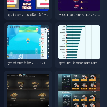
सुपरनोवाएक्स 2026 ऑडिशन के लिए स
MICO Live Coins MENA v5.2 के
स्ते स्टारमेकर कोइंस (12-23% की छूट)
बाद: 2026 के सबसे सस्ते डील्स
मुफ्त एगी कॉइंस के लिए NCRCKYT8E
जुलाई 2026 के अपडेट के बाद Taka L
F कोड कैसे रिडीम करें (अगस्त 2026)
ive 1.2.11 बैटरी तेजी से खत्म कर रहा
है? कारण और समाधान