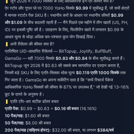
जून 2026 में 7000 सिक्कों के लिए आधिकारिक इन-ऐप कीमत क्या है?
ऐप स्टोर और गूगल प्ले पर 7000 YoHo सिक्के
$0.99
में सूचीबद्ध हैं, जो सभी क्षेत्रों
में मानक स्टार्टर पैक SKU है। स्थानीय करों के आधार पर स्थानीय कीमतें
$0.99
और $1.09
के बीच बदलती रहती हैं — मैंने पिछले एक महीने में तीन खातों (US, PH,
ID) पर इसकी पुष्टि की है। उदाहरण के लिए, फिलीपीन खाते में लगातार $0.99 के
आधार मूल्य से थोड़ा अधिक कर-पश्चात कुल योग दिखाई दिया।
अभी रीसेलर की कीमत क्या है?
प्रतिष्ठित UID-आधारित रीसेलर्स — BitTopup, Joytify, BuffBuff,
GamsGo — वही 7000 सिक्के
$0.83 और $0.84
के बीच सूचीबद्ध करते हैं।
BitTopup जून 2026 में $0.83 की सबसे कम सत्यापित दर प्रदान करता है,
जिसमें बड़े SKU के लिए प्रति-सिक्का थोक मूल्य
$0.119 प्रति 1000 सिक्के
तक
गिर जाता है। GamsGo का अपना मार्केटिंग दावा है कि "सभी रिचार्ज पैकेज
आधिकारिक YoHo सिक्कों की कीमत के 87% पर उपलब्ध हैं," जो देखी गई 13–16%
छूट के दायरे के अनुरूप है।
प्रति टॉप-अप सटीक डॉलर बचत
प्रति पैक:
$0.99 − $0.83 =
$0.16 की बचत
(16.16%)
10 पैक/माह:
$1.60 की बचत
50 पैक/माह:
$8.00 की बचत
200 पैक/माह (सक्रिय होस्ट):
$32.00 की बचत, या लगभग
$384/वर्ष