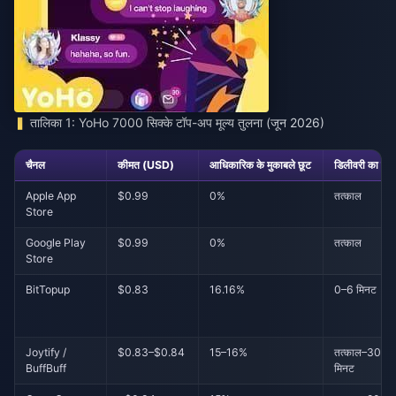
तालिका 1: YoHo 7000 सिक्के टॉप-अप मूल्य तुलना (जून 2026)
चैनल
कीमत (USD)
आधिकारिक के मुकाबले छूट
डिलीवरी का सम
Apple App
$0.99
0%
तत्काल
Store
Google Play
$0.99
0%
तत्काल
Store
BitTopup
$0.83
16.16%
0–6 मिनट
Joytify /
$0.83–$0.84
15–16%
तत्काल–30
BuffBuff
मिनट