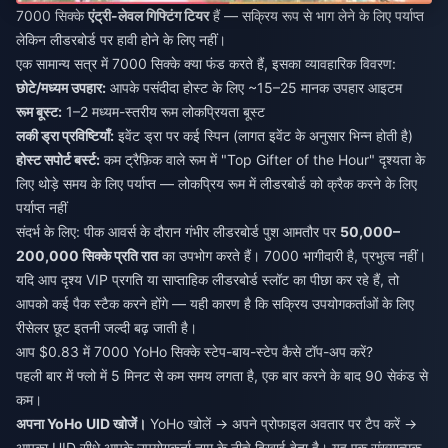
7000 सिक्के
एंट्री-लेवल गिफ्टिंग टियर
हैं — सक्रिय रूप से भाग लेने के लिए पर्याप्त
लेकिन लीडरबोर्ड पर हावी होने के लिए नहीं।
एक सामान्य सत्र में 7000 सिक्के क्या फंड करते हैं, इसका व्यावहारिक विवरण:
छोटे/मध्यम उपहार:
आपके पसंदीदा होस्ट के लिए ~15–25 मानक उपहार आइटम
रूम बूस्ट:
1–2 मध्यम-स्तरीय रूम लोकप्रियता बूस्ट
लकी ड्रा प्रविष्टियाँ:
इवेंट ड्रा पर कई स्पिन (लागत इवेंट के अनुसार भिन्न होती है)
होस्ट सपोर्ट बर्स्ट:
कम ट्रैफ़िक वाले रूम में "Top Gifter of the Hour" दृश्यता के
लिए थोड़े समय के लिए पर्याप्त — लोकप्रिय रूम में लीडरबोर्ड को क्रैक करने के लिए
पर्याप्त नहीं
संदर्भ के लिए: पीक आवर्स के दौरान गंभीर लीडरबोर्ड पुश आमतौर पर
50,000–
200,000 सिक्के प्रति रात
का उपभोग करते हैं। 7000 भागीदारी है, प्रभुत्व नहीं।
यदि आप दृश्य VIP प्रगति या साप्ताहिक लीडरबोर्ड स्लॉट का पीछा कर रहे हैं, तो
आपको कई पैक स्टैक करने होंगे — यही कारण है कि सक्रिय उपयोगकर्ताओं के लिए
रीसेलर छूट इतनी जल्दी बढ़ जाती है।
आप $0.83 में 7000 YoHo सिक्के स्टेप-बाय-स्टेप कैसे टॉप-अप करें?
पहली बार में फ्लो में 5 मिनट से कम समय लगता है, एक बार करने के बाद 90 सेकंड से
कम।
अपना YoHo UID खोजें।
YoHo खोलें → अपने प्रोफाइल अवतार पर टैप करें →
आपका UID सीधे आपके उपयोगकर्ता नाम के नीचे दिखाई देता है। यह एक संख्यात्मक