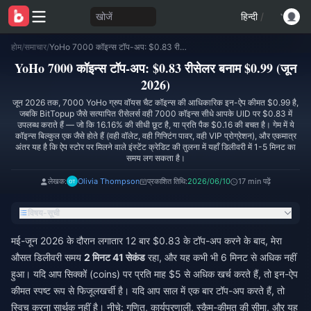
खोजें
हिन्दी
/
होम
/
समाचार
/
YoHo 7000 कॉइन्स टॉप-अप: $0.83 रीसेलर बनाम $0.99 (जून 2026)
YoHo 7000 कॉइन्स टॉप-अप: $0.83 रीसेलर बनाम $0.99 (जून
2026)
जून 2026 तक, 7000 YoHo ग्रुप वॉयस चैट कॉइन्स की आधिकारिक इन-ऐप कीमत $0.99 है,
जबकि BitTopup जैसे सत्यापित रीसेलर्स वही 7000 कॉइन्स सीधे आपके UID पर $0.83 में
उपलब्ध कराते हैं — जो कि 16.16% की सीधी छूट है, या प्रति पैक $0.16 की बचत है। गेम में ये
कॉइन्स बिल्कुल एक जैसे होते हैं (वही वॉलेट, वही गिफ्टिंग पावर, वही VIP प्रोग्रेशन), और एकमात्र
अंतर यह है कि ऐप स्टोर पर मिलने वाले इंस्टेंट क्रेडिट की तुलना में यहाँ डिलीवरी में 1-5 मिनट का
समय लग सकता है।
लेखक:
Olivia Thompson
प्रकाशित तिथि:
2026/06/10
17 min पढ़ें
विषय-सूची
मई-जून 2026 के दौरान लगातार 12 बार $0.83 के टॉप-अप करने के बाद, मेरा
औसत डिलीवरी समय
2 मिनट 41 सेकंड
रहा, और यह कभी भी 6 मिनट से अधिक नहीं
हुआ। यदि आप सिक्कों (coins) पर प्रति माह $5 से अधिक खर्च करते हैं, तो इन-ऐप
कीमत स्पष्ट रूप से फिजूलखर्ची है। यदि आप साल में एक बार टॉप-अप करते हैं, तो
स्विच करना सार्थक नहीं है। नीचे: गणित, कार्यप्रणाली, स्कैम-कीमत की सीमा, और यह