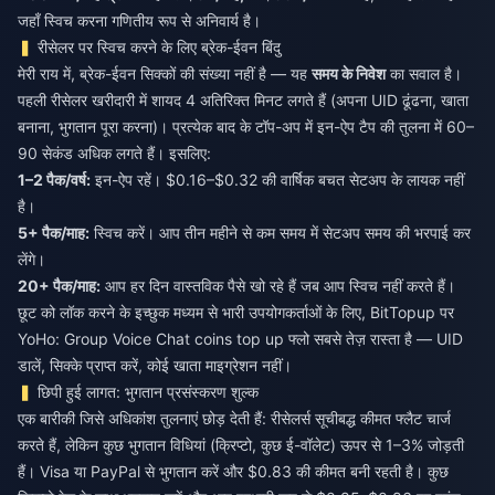
जहाँ स्विच करना गणितीय रूप से अनिवार्य है।
रीसेलर पर स्विच करने के लिए ब्रेक-ईवन बिंदु
मेरी राय में, ब्रेक-ईवन सिक्कों की संख्या नहीं है — यह
समय के निवेश
का सवाल है।
पहली रीसेलर खरीदारी में शायद 4 अतिरिक्त मिनट लगते हैं (अपना UID ढूंढना, खाता
बनाना, भुगतान पूरा करना)। प्रत्येक बाद के टॉप-अप में इन-ऐप टैप की तुलना में 60–
90 सेकंड अधिक लगते हैं। इसलिए:
1–2 पैक/वर्ष:
इन-ऐप रहें। $0.16–$0.32 की वार्षिक बचत सेटअप के लायक नहीं
है।
5+ पैक/माह:
स्विच करें। आप तीन महीने से कम समय में सेटअप समय की भरपाई कर
लेंगे।
20+ पैक/माह:
आप हर दिन वास्तविक पैसे खो रहे हैं जब आप स्विच नहीं करते हैं।
छूट को लॉक करने के इच्छुक मध्यम से भारी उपयोगकर्ताओं के लिए, BitTopup पर
YoHo: Group Voice Chat coins top up
फ्लो सबसे तेज़ रास्ता है — UID
डालें, सिक्के प्राप्त करें, कोई खाता माइग्रेशन नहीं।
छिपी हुई लागत: भुगतान प्रसंस्करण शुल्क
एक बारीकी जिसे अधिकांश तुलनाएं छोड़ देती हैं: रीसेलर्स सूचीबद्ध कीमत फ्लैट चार्ज
करते हैं, लेकिन कुछ भुगतान विधियां (क्रिप्टो, कुछ ई-वॉलेट) ऊपर से 1–3% जोड़ती
हैं। Visa या PayPal से भुगतान करें और $0.83 की कीमत बनी रहती है। कुछ