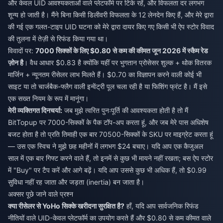
और केवल UID आवश्यकताओं वाले प्लेटफॉर्म पर टिके रहें, और विफलता दर लगभग
शून्य हो जाती है। मैंने बिना किसी डिलीवरी विफलता के 12 लेनदेन किए हैं, और मेरे द्वारा
की गई एक गलत-टाइप UID घटना को मेरे द्वारा दायर किए गए किसी भी ऐप स्टोर विवाद
की तुलना में तेज़ी से रिफंड किया गया था।
विवादों पर:
7000 सिक्कों के लिए $0.80 से कम की कीमत जून 2026 में स्कैम रेड
ज़ोन है
। वैध आधार $0.83 है क्योंकि यहीं पर भुगतान प्रोसेसर शुल्क + थोक वितरक
मार्जिन + न्यूनतम रीसेलर लाभ मिलते हैं। $0.70 का विज्ञापन करने वाली कोई भी
साइट या तो चार्जबैक-फ्लैग वाली इन्वेंट्री पूल चला रही है या फिशिंग फ्रंट है। मैं इसे
एक सख्त नियम के रूप में मानूंगा।
मेरी व्यक्तिगत दिनचर्या:
जब मुझे त्वरित पुनःपूर्ति की आवश्यकता होती है तो मैं
BitTopup पर 7000-सिक्कों के पैक टॉप-अप करता हूं, और जब मेरे पास अधिशेष
बजट होता है तो प्रति तिमाही एक बार 70500-सिक्कों के SKU पर माइग्रेट करता हूं
— उस एक स्विच ने मुझे छह महीनों में लगभग $24 बचाए। यदि आप एक कैजुअल
साल में एक बार गिफ्ट करने वाले हैं, तो इनमें से कुछ भी मायने नहीं रखता; बस ऐप स्टोर
में "Buy" पर टैप करें और आगे बढ़ें। यदि आप उससे कुछ भी अधिक हैं, तो $0.99
सुविधा नहीं रह जाता और जड़ता (inertia) बन जाता है।
अक्सर पूछे जाने वाले प्रश्न
क्या रीसेलर से YoHo सिक्के खरीदना सुरक्षित है?
हाँ, यदि आप सार्वजनिक रिफंड
नीतियों वाले UID-केवल प्लेटफॉर्म का उपयोग करते हैं और $0.80 से कम कीमत वाले