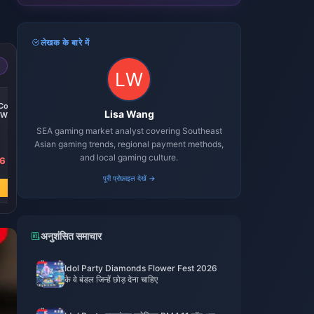
लेखक के बारे में
-25%
-24%
-23%
 Code
Steam Wallet Code
Steam Wallet Code
Steam Wallet Code
Lisa Wang
TW
800 TWD TW
1000 TWD TW
2000 TWD TW
SEA gaming market analyst covering Southeast
Asian gaming trends, regional payment methods,
and local gaming culture.
36
₹ 2165.56
₹ 2746.92
₹ 5540.34
₹ 2903.50
₹ 3615.37
₹ 7224.73
पूरी प्रोफ़ाइल देखें →
अभी खरीदें
अभी खरीदें
अभी खरीदें
अनुशंसित समाचार
Idol Party Diamonds Flower Fest 2026
के वे बंडल जिन्हें छोड़ देना चाहिए