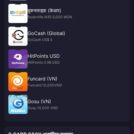
बुकनलाइफ़ (केआर)
Booknlife (KR) 5,000 WON
GoCash (Global)
GoCash US$ 5
HitPoints USD
HitPoints 0.99 USD
Funcard (VN)
Funcard 10,000VND
Gosu (VN)
Gosu 10,000 VND