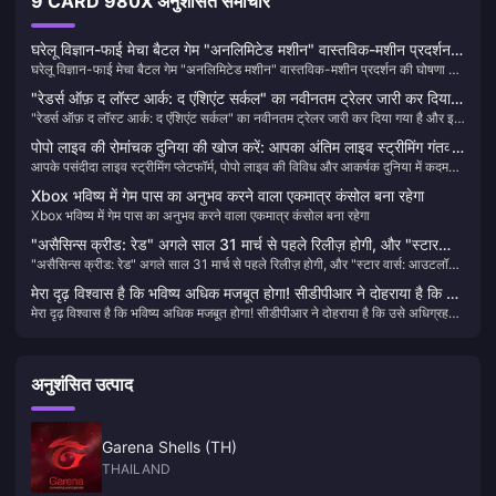
9 CARD 980X अनुशंसित समाचार
घरेलू विज्ञान-फाई मेचा बैटल गेम "अनलिमिटेड मशीन" वास्तविक-मशीन प्रदर्शन
घरेलू विज्ञान-फाई मेचा बैटल गेम "अनलिमिटेड मशीन" वास्तविक-मशीन प्रदर्शन की घोषणा की
की घोषणा की गई, जो 2025 में जारी किया जाएगा
गई, जो 2025 में जारी किया जाएगा
"रेडर्स ऑफ़ द लॉस्ट आर्क: द एंशिएंट सर्कल" का नवीनतम ट्रेलर जारी कर दिया
"रेडर्स ऑफ़ द लॉस्ट आर्क: द एंशिएंट सर्कल" का नवीनतम ट्रेलर जारी कर दिया गया है और इस
गया है और इस वर्ष के भीतर रिलीज़ किया जाएगा
वर्ष के भीतर रिलीज़ किया जाएगा
पोपो लाइव की रोमांचक दुनिया की खोज करें: आपका अंतिम लाइव स्ट्रीमिंग गंतव्य
आपके पसंदीदा लाइव स्ट्रीमिंग प्लेटफॉर्म, पोपो लाइव की विविध और आकर्षक दुनिया में कदम
🎥✨
रखें। हमारे सीधे पोपो लाइव कॉइन्स टॉप-अप गाइड के साथ अपने देखने के अनुभव को बेहतर
Xbox भविष्य में गेम पास का अनुभव करने वाला एकमात्र कंसोल बना रहेगा
बनाएं और आनंद से कभी न चूकें!
Xbox भविष्य में गेम पास का अनुभव करने वाला एकमात्र कंसोल बना रहेगा
"असैसिन्स क्रीड: रेड" अगले साल 31 मार्च से पहले रिलीज़ होगी, और "स्टार
"असैसिन्स क्रीड: रेड" अगले साल 31 मार्च से पहले रिलीज़ होगी, और "स्टार वार्स: आउटलॉज़"
वार्स: आउटलॉज़" साल के अंत तक रिलीज़ होगी।
साल के अंत तक रिलीज़ होगी।
मेरा दृढ़ विश्वास है कि भविष्य अधिक मजबूत होगा! सीडीपीआर ने दोहराया है कि उसे
मेरा दृढ़ विश्वास है कि भविष्य अधिक मजबूत होगा! सीडीपीआर ने दोहराया है कि उसे अधिग्रहण
अधिग्रहण में कोई दिलचस्पी नहीं है
में कोई दिलचस्पी नहीं है
अनुशंसित उत्पाद
Garena Shells (TH)
THAILAND