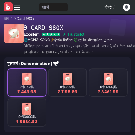
खोजें
हिन्दी
/
होम
/
9 Card 980x
9 CARD 980X
Excellent
Trustpilot
HONG KONG
इंस्टेंट डिलीवरी
सुरक्षित और सुरक्षित भुगतान
BitTopup पर, आसानी से अपने गेम्स, लाइव स्ट्रीम्स को टॉप अप करें, और गिफ्ट कार्ड खर
एक सुविधाजनक भुगतान अनुभव और शानदार डिस्काउंट!
मूल्यवर्ग (Denomination) चुनें
9卡150點
9卡400點
9卡1200點
₹ 446.68
₹ 1195.66
₹ 3461.99
9卡3000點
₹ 8684.52