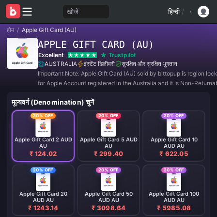
खोजें
हिन्दी
/
होम
/
Apple Gift Card (AU)
APPLE GIFT CARD (AU)
Excellent
Trustpilot
AUSTRALIA
इंस्टेंट डिलीवरी
सुरक्षित और सुरक्षित भुगतान
Important Note: Apple Gift Card (AU) sold by bittopup is region lo
for Apple Account registered in the Australia and it is Non-Returna
Non-Refundable.
मूल्यवर्ग (Denomination) चुनें
20% OFF
20% OFF
20% OFF
Apple Gift Card 2 AUD
Apple Gift Card 5 AUD
Apple Gift Card 10
AU
AU
AUD AU
₹ 124.02
₹ 299.40
₹ 622.05
20% OFF
20% OFF
20% OFF
Apple Gift Card 20
Apple Gift Card 50
Apple Gift Card 100
AUD AU
AUD AU
AUD AU
₹ 1243.14
₹ 3098.64
₹ 5985.08