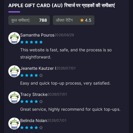
APPLE GIFT CARD (AU) रिचार्ज पर ग्राहकों की समीक्षाएं
कुल समीक्षाएं:
788
औसत रेटिंग
4.5
Samantha Pouros
2026/06/29
This website is fast, safe, and the process is so
straightforward.
Jeanette Kautzer I
2026/07/01
Easy and quick top-up process, very satisfied.
Tracy Stracke
2026/07/01
Great service, highly recommend for quick top-ups.
Belinda Nolan
2026/07/01