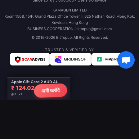
Since 2016 | 5,000,000+ Users Worldwide
KAMAGEN LIMITED
Room 1508, 15/F, Grand Plaza Office Tower II, 625 Nathan Road, Mong Kok,
Kowloon, Hong Kong
BUSINESS COOPERATION: ibittopup@gmail.com
© 2016-2026 BitTopup. All Rights Reserved.
TRUSTED & VERIFIED BY
Apple Gift Card 2 AUD AU
₹ 124.02
अभी खरीदें
कुल · x1