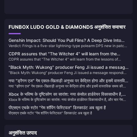
FUNBOX LUDO GOLD & DIAMONDS अनुशंसित समाचार
Genshin Impact: Should You Pull Flins? A Deep Dive Into
Verdict: Frings is a five-star lightning-type polearm DPS new in patch
the Latest Electro DPS
6.0. His strongest ability is his Lunar Charge reaction. If you have Inif
CDPR assures that "The Witcher 4" will learn from the
(he's basically a must-have) and need an lightning-type weapon, pick
CDPR assures that "The Witcher 4" will learn from the lessons of
lessons of "Cyberpunk 2077": the development process
him, but be prepared—this guy is willing to spend.
"Cyberpunk 2077": the development process will be more rigorous
will be more rigorous and transparent
"Black Myth: Wukong" producer Feng Ji issued a message
and transparent
"Black Myth: Wukong" producer Feng Ji issued a message responding
responding to matters related to the TGA awards
to matters related to the TGA awards
नया "ड्रैगन एज" गेम एकल-खिलाड़ी अनुभव पर केंद्रित होगा और इसमें वास्तविक
नया "ड्रैगन एज" गेम एकल-खिलाड़ी अनुभव पर केंद्रित होगा और इसमें वास्तविक समय की
समय की सेवाएं शामिल नहीं होंगी
सेवाएं शामिल नहीं होंगी
Xbox के भविष्य के दृष्टिकोण का सारांश: नया कंसोल हार्डवेयर विकासाधीन है,
Xbox के भविष्य के दृष्टिकोण का सारांश: नया कंसोल हार्डवेयर विकासाधीन है, और चार गेम
और चार गेम अन्य प्लेटफ़ॉर्म पर लॉन्च किए जाएंगे
अन्य प्लेटफ़ॉर्म पर लॉन्च किए जाएंगे
पीएसएन एचके स्टोर "गेम शॉपिंग फेस्टिवल" डिस्काउंट अब खुला है
पीएसएन एचके स्टोर "गेम शॉपिंग फेस्टिवल" डिस्काउंट अब खुला है
अनुशंसित उत्पाद