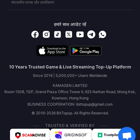
संपादकीय मानक और अस्वीकरण
हमारे साथ अपडेट रहें
10 Years Trusted Game & Live Streaming Top-Up Platform
Since 2016 | 5,000,000+ Users Worldwide
KAMAGEN LIMITED
Room 1508, 15/F, Grand Plaza Office Tower II, 625 Nathan Road, Mong Kok,
Kowloon, Hong Kong
BUSINESS COOPERATION: ibittopup@gmail.com
© 2016-2026 BitTopup. All Rights Reserved.
TRUSTED & VERIFIED BY