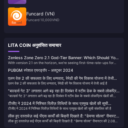
Funcard (VN)
Funcard 10,000VND
LITA COIN अनुशंसित समाचार
Zenless Zone Zero 2.1 God-Tier Banner: Which Should You
With version 2.1 on the horizon, we’re seeing first-time rate-ups for
Pull—Anby or Youye?
Soukaku Youye & Alice, plus reruns of two top-tier Disorder DPS:
PUBGM स्पेशल एयरड्रॉप - अक्टूबर 2024
Anby Demara and Luna Yuecheng. Let’s dive into how to choose!
एलन वेक 2 की सफलता के लिए धन्यवाद, रेमेडी की गेम विकास योजना में तेजी
एलन वेक 2 की सफलता के लिए धन्यवाद, रेमेडी की गेम विकास योजना में तेजी आई है
आई है
"बाल्डर्स गेट 3" लगातार आगे बढ़ रहा है! दिसंबर में स्टीम डेक के सबसे लोकप्रिय
"बाल्डर्स गेट 3" लगातार आगे बढ़ रहा है! दिसंबर में स्टीम डेक के सबसे लोकप्रिय खेलों की
खेलों की रैंकिंग की घोषणा की गई
रैंकिंग की घोषणा की गई
टीजीए ने 2024 में निश्चित रिलीज़ तिथियों के साथ प्रमुख खेलों की सूची
टीजीए ने 2024 में निश्चित रिलीज़ तिथियों के साथ प्रमुख खेलों की सूची संकलित की है
संकलित की है
लीक हुए दस्तावेज़ कई पीएस कार्यों की बिक्री दिखाते हैं: "डेमन्स सोल्स" रीमास्टर
लीक हुए दस्तावेज़ कई पीएस कार्यों की बिक्री दिखाते हैं: "डेमन्स सोल्स" रीमास्टर की 2.08
की 2.08 मिलियन प्रतियां बिकीं
मिलियन प्रतियां बिकीं