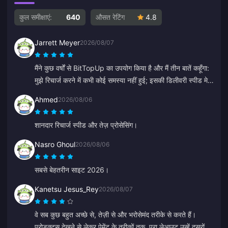
कुल समीक्षाएं:
640
औसत रेटिंग
4.8
Jarrett Meyer
2026/08/07
मैंने कुछ वर्षों से BitTopUp का उपयोग किया है और मैं तीन बातें कहूँगा:
मुझे रिचार्ज करने में कभी कोई समस्या नहीं हुई; इसकी डिलीवरी स्पीड मेरे
द्वारा आजमाई गई अन्य सभी चीज़ों से बेहतर है; और यह अविश्वसनीय रूप
Ahmed
2026/08/06
से सरल है, बस कुछ क्लिक और आपका काम हो गया। यह जीवन को
आसान बनाता है।
शानदार रिचार्ज स्पीड और तेज़ प्रोसेसिंग।
Nasro Ghoul
2026/08/06
सबसे बेहतरीन साइट 2026।
Kanetsu Jesus_Rey
2026/08/07
वे सब कुछ बहुत अच्छे से, तेज़ी से और भरोसेमंद तरीके से करते हैं।
प्रोडक्ट्स देखने से लेकर पेमेंट के तरीकों तक, पूरा लेआउट उन्हें दूसरों से