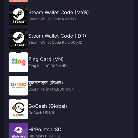
Steam Wallet Code (MYR)
Steam Wallet Code RM5 MY
Steam Wallet Code (IDR)
Steam Wallet Code Rp 6,000 ID
Zing Card (VN)
Zing Xu - 10,000 VND
बुकनलाइफ़ (केआर)
Booknlife (KR) 5,000 WON
GoCash (Global)
GoCash US$ 5
HitPoints USD
HitPoints 0.99 USD