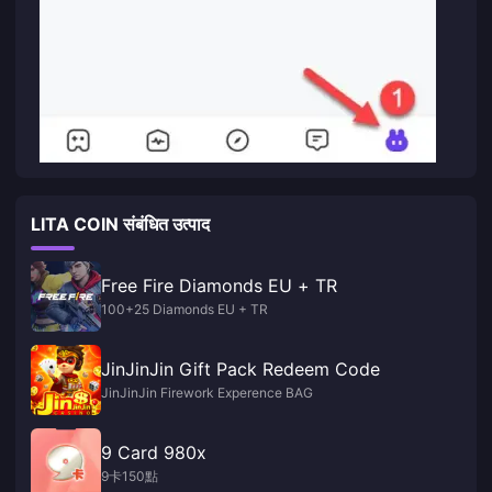
LITA COIN संबंधित उत्पाद
Free Fire Diamonds EU + TR
100+25 Diamonds EU + TR
JinJinJin Gift Pack Redeem Code
JinJinJin Firework Experence BAG
9 Card 980x
9卡150點