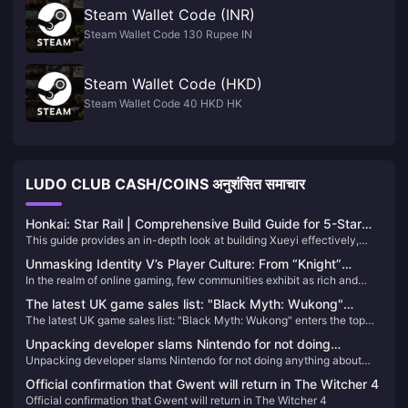
Steam Wallet Code (INR)
Steam Wallet Code 130 Rupee IN
Steam Wallet Code (HKD)
Steam Wallet Code 40 HKD HK
LUDO CLUB CASH/COINS अनुशंसित समाचार
Honkai: Star Rail | Comprehensive Build Guide for 5-Star
This guide provides an in-depth look at building Xueyi effectively,
Character Xueyi
focusing on her Break Effect capabilities and Quantum damage
Unmasking Identity V’s Player Culture: From “Knight”
potential.​
In the realm of online gaming, few communities exhibit as rich and
Avatars to Community Advocacy
evolving a culture as that of Identity V. Beyond its gothic aesthetics
The latest UK game sales list: "Black Myth: Wukong"
and asymmetrical gameplay, the game has cultivated a vibrant
The latest UK game sales list: "Black Myth: Wukong" enters the top
enters the top ten
player-driven culture characterized by unique expressions, inside
ten
jokes, and a strong sense of community.
Unpacking developer slams Nintendo for not doing
Unpacking developer slams Nintendo for not doing anything about
anything about shoddy knockoffs in stores
shoddy knockoffs in stores
Official confirmation that Gwent will return in The Witcher 4
Official confirmation that Gwent will return in The Witcher 4