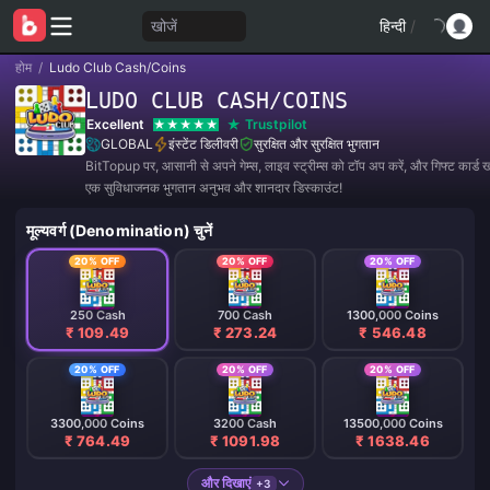
खोजें
हिन्दी
/
होम
/
Ludo Club Cash/Coins
LUDO CLUB CASH/COINS
Excellent
Trustpilot
GLOBAL
इंस्टेंट डिलीवरी
सुरक्षित और सुरक्षित भुगतान
BitTopup पर, आसानी से अपने गेम्स, लाइव स्ट्रीम्स को टॉप अप करें, और गिफ्ट कार्ड खर
एक सुविधाजनक भुगतान अनुभव और शानदार डिस्काउंट!
मूल्यवर्ग (Denomination) चुनें
20% OFF
20% OFF
20% OFF
250 Cash
700 Cash
1300,000 Coins
₹ 109.49
₹ 273.24
₹ 546.48
20% OFF
20% OFF
20% OFF
3300,000 Coins
3200 Cash
13500,000 Coins
₹ 764.49
₹ 1091.98
₹ 1638.46
और दिखाएं
+3