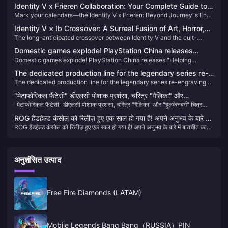
Identity V x Frieren Collaboration: Your Complete Guide to
Mark your calendars—the Identity V x Frieren: Beyond Journey"s End
the Most Anticipated Crossover of 2025
collaboration drops August 7-September 7, 2025. We"re talking six
Identity V × Ib Crossover: A Surreal Fusion of Art, Horror,
stunning character costumes (including those jaw-dropping S-Tier
The long-anticipated crossover between Identity V and the cult-
and Gameplay
Frieren and Himmel skins), interactive events, and a reward system
classic psychological horror game Ib has officially launched on April
that"ll keep you busy for weeks.
Domestic games explode! PlayStation China releases
17, 2025. This collaboration brings together the haunting aesthetics of
Domestic games explode! PlayStation China releases "Helping
"Helping Chinese Creations Go Global" 10th Anniversary
Ib with the strategic gameplay of Identity V, offering players a unique
Chinese Creations Go Global" 10th Anniversary Short Film
and immersive experience.
Short Film
The dedicated production line for the legendary series re-
The dedicated production line for the legendary series re-engraving
engraving project has been completed
project has been completed
"मेटाफोरिकल फैंटेसी" डीएलसी पोशाक प्रशंसा, चरित्र "गैलिका" और
"मेटाफोरिकल फैंटेसी" डीएलसी पोशाक प्रशंसा, चरित्र "गैलिका" और "हुलकेनबर्ग" चित्र
"हुलकेनबर्ग" चित्र निर्माण निर्णय
निर्माण निर्णय
ROG हैंडहेल्ड कंसोल को रिलीज़ हुए एक साल हो गया है! अपने अनुभव के बारे में
ROG हैंडहेल्ड कंसोल को रिलीज़ हुए एक साल हो गया है! अपने अनुभव के बारे में बातचीत का
बातचीत का उत्तर दें और आधिकारिक बाह्य उपकरणों और विभिन्न 3ए उत्कृष्ट
उत्तर दें और आधिकारिक बाह्य उपकरणों और विभिन्न 3ए उत्कृष्ट कृतियों को प्राप्त करें!
कृतियों को प्राप्त करें!
अनुशंसित उत्पाद
Free Fire Diamonds (LATAM)
Mobile Legends Bang Bang（RUSSIA）PIN