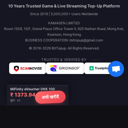
10 Years Trusted Game & Live Streaming Top-Up Platform
Since 2016 | 5,000,000+ Users Worldwide
KAMAGEN LIMITED
Room 1508, 15/F, Grand Plaza Office Tower II, 625 Nathan Road, Mong Kok,
Kowloon, Hong Kong
BUSINESS COOPERATION: ibittopup@gmail.com
© 2016-2026 BitTopup. All Rights Reserved.
TRUSTED & VERIFIED BY
MiFinity eVoucher DKK 100
₹ 1373.94
अभी खरीदें
कुल · x1