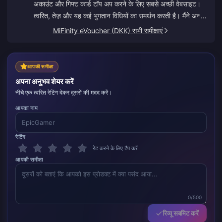
अकाउंट और गिफ्ट कार्ड टॉप अप करने के लिए सबसे अच्छी वेबसाइट।
त्वरित, तेज़ और यह कई भुगतान विधियों का समर्थन करती है। मैंने अन्य
साइटों को आज़माया है लेकिन BitTopup सबसे अच्छी है। इसे ऐसे ही
MiFinity eVoucher (DKK) सभी समीक्षाएं
बनाए रखें!
आपकी समीक्षा
अपना अनुभव शेयर करें
नीचे एक त्वरित रेटिंग देकर दूसरों की मदद करें।
आपका नाम
रेटिंग
रेट करने के लिए टैप करें
आपकी समीक्षा
0/500
रिव्यू सबमिट करें