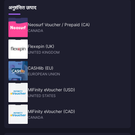
अनुशंसित उत्पाद
Neosurf Voucher / Prepaid (CA)
CANADA
Flexepin (UK)
UNITED KINGDOM
CASHlib (EU)
EUROPEAN UNION
MiFinity eVoucher (USD)
UNITED STATES
MiFinity eVoucher (CAD)
CANADA