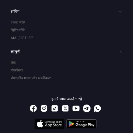
शॉपिंग
वापसी नीति
शिपिंग नीति
AML/CFT नीति
कानूनी
सेवा
गोपनीयता
संपादकीय मानक और अस्वीकरण
हमारे साथ अपडेट रहें